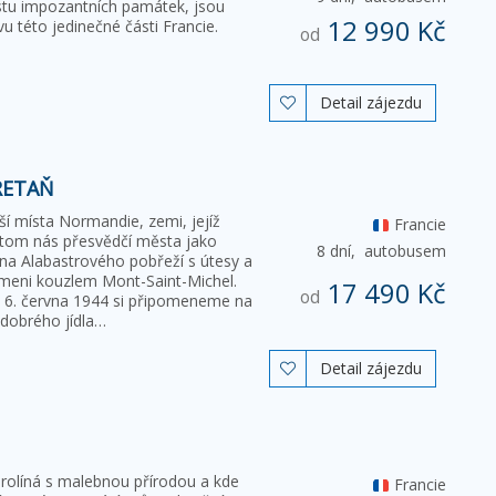
ustu impozantních památek, jsou
12 990 Kč
 této jedinečné části Francie.
od
Detail zájezdu

RETAŇ
jší místa Normandie, zemi, jejíž
Francie
o tom nás přesvědčí města jako
8 dní,
autobusem
ina Alabastrového pobřeží s útesy a
meni kouzlem Mont-Saint-Michel.
17 490 Kč
od
 z 6. června 1944 si připomeneme na
 dobrého jídla…
Detail zájezdu

prolíná s malebnou přírodou a kde
Francie