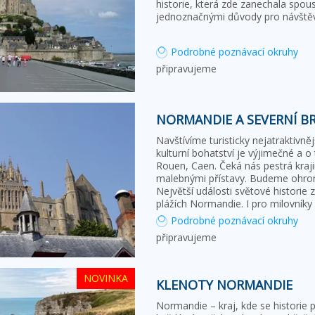
historie, která zde zanechala spo
jednoznačnými důvody pro návštěvu
Podrobné poznávací okruhy
připravujeme
NORMANDIE A SEVERNÍ B
Navštívíme turisticky nejatraktivně
kulturní bohatství je výjimečné a 
Rouen, Caen. Čeká nás pestrá kraj
malebnými přístavy. Budeme ohro
Největší události světové historie
plážích Normandie. I pro milovníky
Podrobné poznávací okruhy
připravujeme
NOVINKA
KLENOTY NORMANDIE
Normandie – kraj, kde se historie 