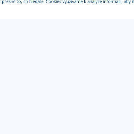
řesně to, co hledáte. Cookies využíváme k analýze informací, aby 
Itálie
Pobytové zájezdy
Adventní
NACE
MOHLO BY VÁS ZAJÍMAT
IN
Přehled zájezdů
Žá