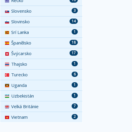
Řecko
Slovensko
3
Slovinsko
14
Srí Lanka
1
Španělsko
18
Švýcarsko
17
Thajsko
1
Turecko
6
Uganda
1
Uzbekistán
1
Velká Británie
7
Vietnam
2