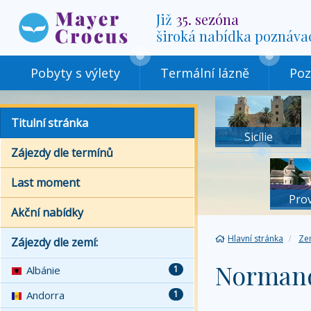
Již
35. sezóna
široká nabídka poznáva
Pobyty s výlety
Termální lázně
Poz
Titulní stránka
Sicílie
Zájezdy dle termínů
Last moment
Pro
Akční nabídky
Hlavní stránka
Ze
Zájezdy dle zemí:
Norman
Albánie
1
Andorra
1