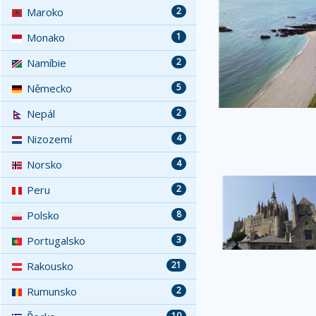
Maroko
2
Monako
1
Namíbie
2
Německo
5
Nepál
2
Nizozemí
4
Norsko
4
Peru
2
Polsko
8
Portugalsko
3
Rakousko
21
Rumunsko
2
10