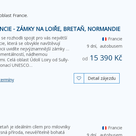
blast Francie.
NCIE - ZÁMKY NA LOIŘE, BRETAŇ, NORMANDIE
e rozhodli spojit pro vás největší
Francie
ncie, která se obvykle navštěvují
9 dní,
autobusem
ncii uvidíte nejvýznamnější zámky na
umentálností, nádhernou
15 390 Kč
od
i. Celá oblast Údolí Loiry od Sully-
atronací UNESCO…
Detail zájezdu

termíny
aň je ideálním cílem pro milovníky
Francie
ásná příroda, neuvěřitelně bohatá
9 dní,
autobusem