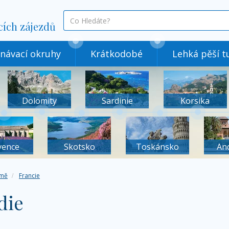
co
cích zájezdů
hledáte
návací okruhy
Krátkodobé
Lehká pěší tu
Dolomity
Sardinie
Korsika
vence
Skotsko
Toskánsko
An
mě
Francie
die