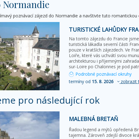
o Normandie
ajímavý poznávací zájezd do Normandie a navštivte tuto romantickou o
TURISTICKÉ LAHŮDKY FRA
Na tomto zájezdu do Francie jsme s
turistická lákadla severní části Fra
pouze v kratších zájezdech. Ve Fra
Loiře, které vás uchvátí svou mun
architekturou i příjemnými zahradam
sur-Loire po Chalonnes je pod p
Podrobné poznávací okruhy
termíny od
15. 8. 2026
zobrazit 
eme pro následující rok
MALEBNÁ BRETAŇ
Řadou legend a mýtů opředená Bret
tajemna. Zároveň zdejší divoce kr