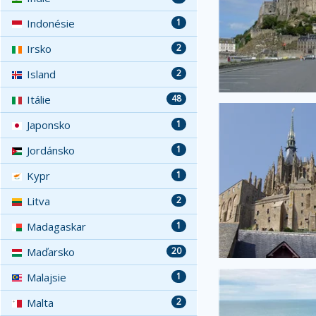
Indonésie
1
Irsko
2
Island
2
Itálie
48
Japonsko
1
Jordánsko
1
Kypr
1
Litva
2
Madagaskar
1
Maďarsko
20
Malajsie
1
Malta
2