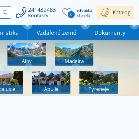
241432483
Schránka
Vyhledat
Katalog
0
Kontakty
zájezdů
ristika
Vzdálené země
Dokumenty
Alpy
Madeira
dalusie
Apulie
Pyreneje