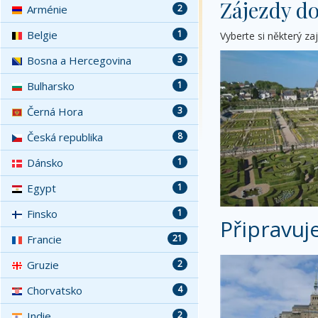
Zájezdy d
Arménie
2
Belgie
1
Vyberte si některý z
Bosna a Hercegovina
3
Bulharsko
1
Černá Hora
3
Česká republika
8
Dánsko
1
Egypt
1
Finsko
1
Připravuj
Francie
21
Gruzie
2
Chorvatsko
4
Indie
2