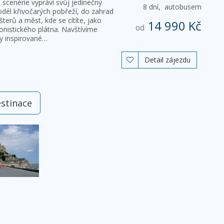
scenérie vypráví svůj jedinečný
8 dní,
autobusem
odél křivočarých pobřeží, do zahrad
šterů a měst, kde se cítíte, jako
14 990 Kč
od
ionistického plátna. Navštívíme
y inspirované…
Detail zájezdu

estinace