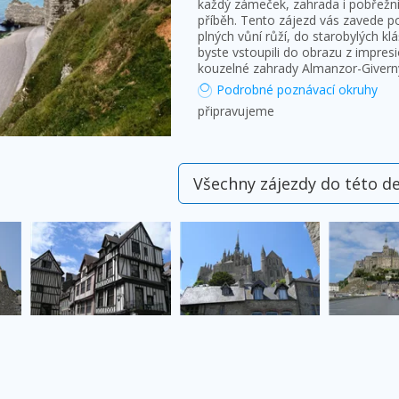
každý zámeček, zahrada i pobřežní 
příběh. Tento zájezd vás zavede p
plných vůní růží, do starobylých klá
byste vstoupili do obrazu z impres
kouzelné zahrady Almanzor-Givern
Podrobné poznávací okruhy
připravujeme
Všechny zájezdy do této d