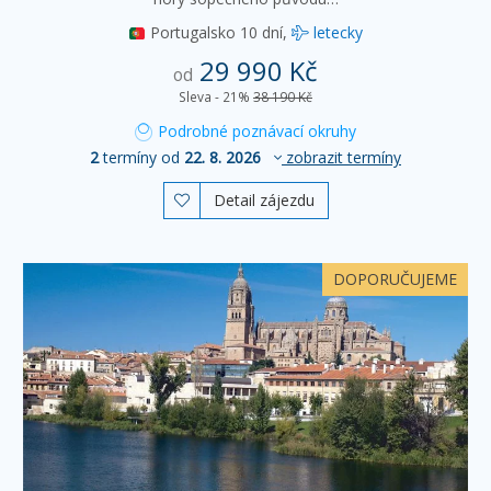
Portugalsko
10 dní,
letecky
29 990 Kč
od
Sleva - 21%
38 190 Kč
Podrobné poznávací okruhy
2
termíny od
22. 8. 2026
zobrazit termíny
Detail zájezdu

DOPORUČUJEME