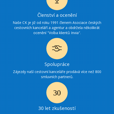
Ikonka
Členství a ocenění
ocenění
Naše CK je již od roku 1991 členem Asociace českých
cestovních kanceláří a agentur a obdržela několikrát
ocenění "Volba klientů Invia".
Ikonka
Spolupráce
spolupráce
Zájezdy naší cestovní kanceláře prodává více než 800
smluvních partnerů.
Ikonka
30
30 let zkušeností
zkušenosti