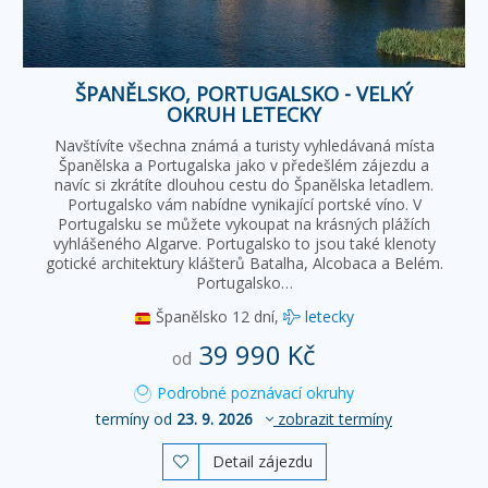
ŠPANĚLSKO, PORTUGALSKO - VELKÝ
OKRUH LETECKY
Navštívíte všechna známá a turisty vyhledávaná místa
Španělska a Portugalska jako v předešlém zájezdu a
navíc si zkrátíte dlouhou cestu do Španělska letadlem.
Portugalsko vám nabídne vynikající portské víno. V
Portugalsku se můžete vykoupat na krásných plážích
vyhlášeného Algarve. Portugalsko to jsou také klenoty
gotické architektury klášterů Batalha, Alcobaca a Belém.
Portugalsko…
Španělsko
12 dní,
letecky
39 990 Kč
od
Podrobné poznávací okruhy
termíny od
23. 9. 2026
zobrazit termíny
Detail zájezdu
