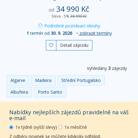
34 990 Kč
od
Sleva - 5%
36 990 Kč
Podrobné poznávací okruhy
1
termín od
30. 9. 2026
zobrazit termíny
Detail zájezdu

Vyhledány
3
zájezdy
Algarve
Madeira
Střední Portugalsko
Albufeira
Porto Santo
Nabídky nejlepších zájezdů pravidelně na váš
e-mail
1x týdně (vyšší slevy)
1x měsíčně
Z odběru novinek se můžete kdykoliv odhlásit.