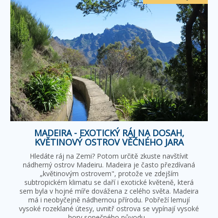
MADEIRA - EXOTICKÝ RÁJ NA DOSAH,
KVĚTINOVÝ OSTROV VĚČNÉHO JARA
Hledáte ráj na Zemi? Potom určitě zkuste navštívit
nádherný ostrov Madeiru. Madeira je často přezdívaná
„květinovým ostrovem", protože ve zdejším
subtropickém klimatu se daří i exotické květeně, která
sem byla v hojné míře dovážena z celého světa. Madeira
má i neobyčejně nádhernou přírodu. Pobřeží lemují
vysoké rozeklané útesy, uvnitř ostrova se vypínají vysoké
hory sopečného původu…