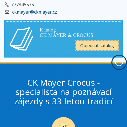
777845575
ckmayer@ckmayer.cz
Katalog
CK MAYER & CROCUS
Objednat katalog
CK Mayer Crocus -
specialista na poznávací
zájezdy s 33-letou tradicí