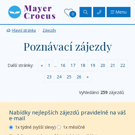
Menu
0
Hlavní stránka
Zájezdy
Poznávací zájezdy
Další stránky:
«
1
...
16
17
18
19
20
21
22
23
24
25
26
»
Vyhledáno
259
zájezdů
Nabídky nejlepších zájezdů pravidelně na váš
e-mail
1x týdně (vyšší slevy)
1x měsíčně