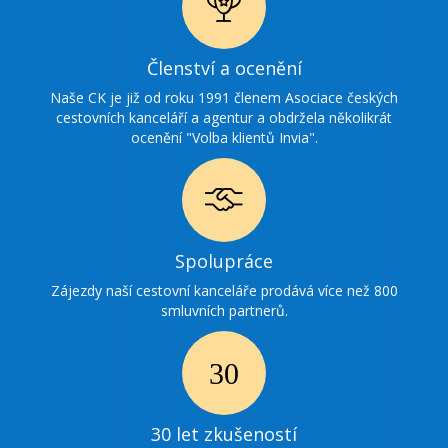
Ikonka
Členství a ocenění
ocenění
Naše CK je již od roku 1991 členem Asociace českých
cestovních kanceláří a agentur a obdržela několikrát
ocenění "Volba klientů Invia".
Ikonka
Spolupráce
spolupráce
Zájezdy naší cestovní kanceláře prodává více než 800
smluvních partnerů.
Ikonka
30
30 let zkušeností