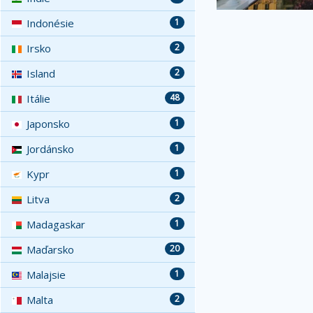
Indonésie
1
Irsko
2
Island
2
Itálie
48
Japonsko
1
Jordánsko
1
Kypr
1
Litva
2
Madagaskar
1
Maďarsko
20
Malajsie
1
Malta
2