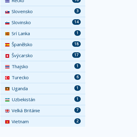
Řecko
Slovensko
3
Slovinsko
14
Srí Lanka
1
Španělsko
18
Švýcarsko
17
Thajsko
1
Turecko
6
Uganda
1
Uzbekistán
1
Velká Británie
7
Vietnam
2