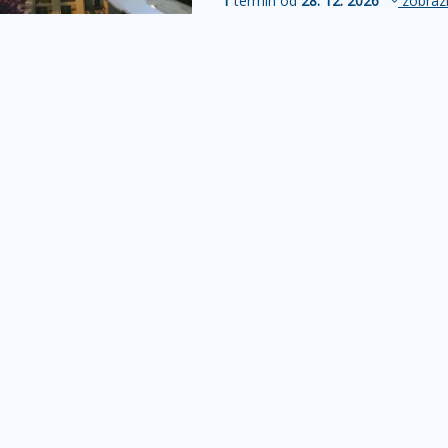
1
termín od
28. 12. 2026
zobrazi