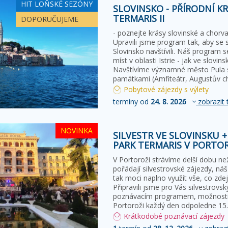
HIT LOŇSKÉ SEZÓNY
SLOVINSKO - PŘÍRODNÍ K
TERMARIS II
DOPORUČUJEME
- poznejte krásy slovinské a chorva
Upravili jsme program tak, aby se se
Slovinsko navštívili. Náš program 
míst v oblasti Istrie - jak ve slovin
Navštívíme významné město Pula 
památkami (Amfiteátr, Augustův 
Pobytové zájezdy s výlety
termíny od
24. 8. 2026
zobrazit 
NOVINKA
SILVESTR VE SLOVINSKU 
PARK TERMARIS V PORTO
V Portoroži strávíme delší dobu ne
pořádají silvestrovské zájezdy, náš
tak moci naplno využít vše, co zdej
Připravili jsme pro Vás silvestrovs
poznávacím programem, možností 
Portoroži každý den odpoledne 15.
Krátkodobé poznávací zájezdy