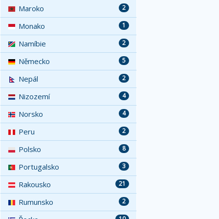
Maroko
2
Monako
1
Namíbie
2
Německo
5
Nepál
2
Nizozemí
4
Norsko
4
Peru
2
Polsko
8
Portugalsko
3
Rakousko
21
Rumunsko
2
10