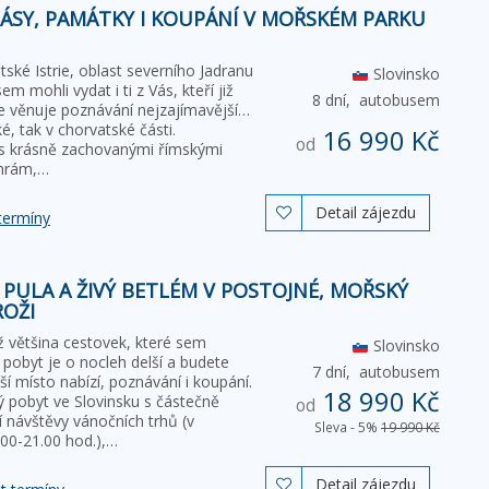
RÁSY, PAMÁTKY I KOUPÁNÍ V MOŘSKÉM PARKU
tské Istrie, oblast severního Jadranu
Slovinsko
m mohli vydat i ti z Vás, kteří již
8 dní,
autobusem
se věnuje poznávání nejzajímavějších
ské, tak v chorvatské části.
16 990 Kč
od
s krásně zachovanými římskými
chrám,…
Detail zájezdu

termíny
+ PULA A ŽIVÝ BETLÉM V POSTOJNÉ, MOŘSKÝ
ROŽI
ž většina cestovek, které sem
Slovinsko
 pobyt je o nocleh delší a budete
7 dní,
autobusem
ší místo nabízí, poznávání i koupání.
18 990 Kč
ký pobyt ve Slovinsku s částečně
od
návštěvy vánočních trhů (v
Sleva - 5%
19 990 Kč
00-21.00 hod.),…
Detail zájezdu
