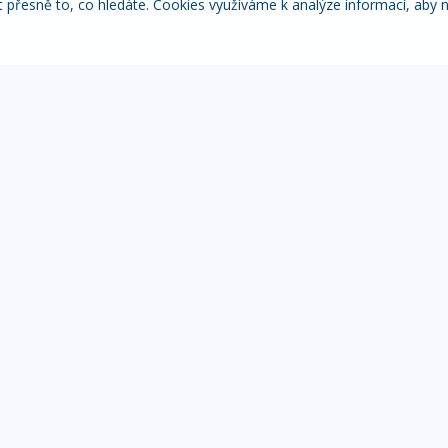
řesně to, co hledáte. Cookies využíváme k analýze informací, aby 
Itálie
Pobytové zájezdy
Adventní
NACE
MOHLO BY VÁS ZAJÍMAT
IN
Přehled zájezdů
Žá