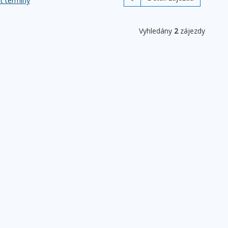
t termíny
Vyhledány
2
zájezdy