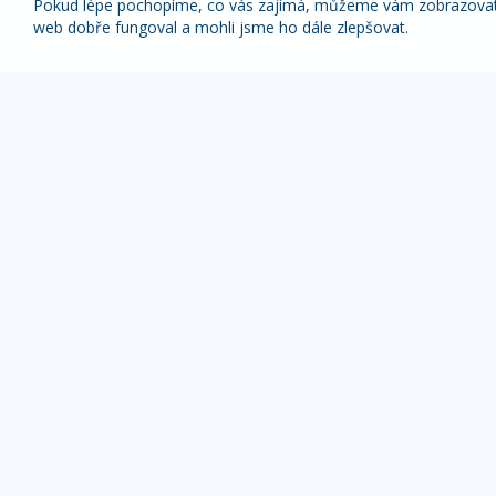
Pokud lépe pochopíme, co vás zajímá, můžeme vám zobrazovat p
web dobře fungoval a mohli jsme ho dále zlepšovat.
Nabídky nejlepších zájezdů pravidelně na váš
e-mail
1x týdně (vyšší slevy)
1x měsíčně
Z odběru novinek se můžete kdykoliv odhlásit.
ZÁJEZDY DLE TYPU
OBLÍBENÉ DESTI
Pobyty s výlety
Alpy zájezdy