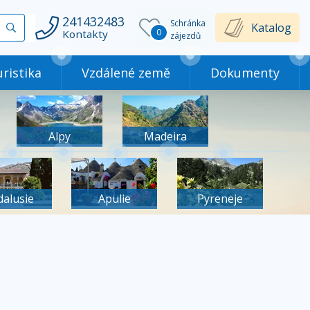
241432483
Schránka
Vyhledat
Katalog
0
Kontakty
zájezdů
ristika
Vzdálené země
Dokumenty
Alpy
Madeira
dalusie
Apulie
Pyreneje