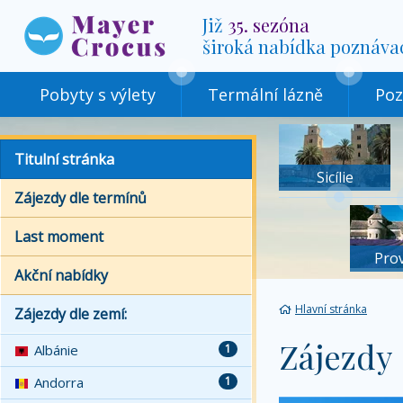
Již
35. sezóna
široká nabídka poznáva
Pobyty s výlety
Termální lázně
Poz
Titulní stránka
Sicílie
Zájezdy dle termínů
Last moment
Pro
Akční nabídky
Hlavní stránka
Zájezdy dle zemí:
Zájezdy
Albánie
1
Andorra
1