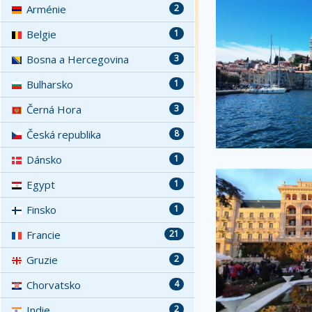
Arménie
2
Belgie
1
Bosna a Hercegovina
3
Bulharsko
1
Černá Hora
3
Česká republika
8
Dánsko
1
Egypt
1
Finsko
1
Francie
21
Gruzie
2
Chorvatsko
4
Indie
2