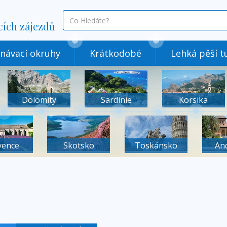
co
cích zájezdů
hledáte
návací okruhy
Krátkodobé
Lehká pěší tu
Dolomity
Sardinie
Korsika
vence
Skotsko
Toskánsko
An