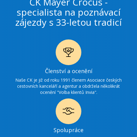
CK Mayer Crocus -
specialista na poznávací
zájezdy s 33-letou tradicí
Ikonka
Členství a ocenění
ocenění
Naše CK je již od roku 1991 členem Asociace českých
cestovních kanceláří a agentur a obdržela několikrát
ocenění "Volba klientů Invia".
Ikonka
Spolupráce