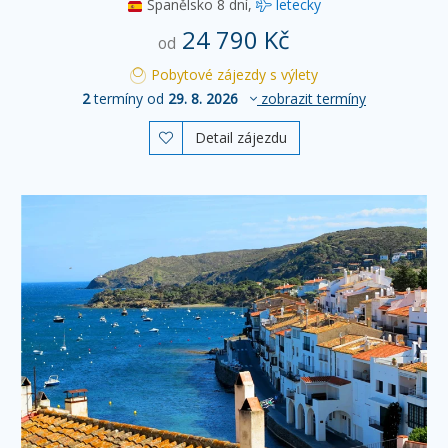
Španělsko
8 dní,
letecky
24 790 Kč
od
Pobytové zájezdy s výlety
2
termíny od
29. 8. 2026
zobrazit termíny
Detail zájezdu
