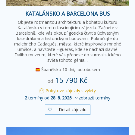
KATALÁNSKO A BARCELONA BUS
Objevte rozmanitou architekturu a bohatou kulturu
Katalánska v tomto fascinujícím zájezdu. Začnete v
Barceloně, kde vás okouzlí gotická čtvrť s úchvatnými
katedrálami a historickými budovami. Pokračujte do
malebného Cadaqués, města, které inspirovalo mnohé
umělce, a navštivte Figueras, kde se nachází slavné
Dalího muzeum, které vás přenese do surrealistického
světa tohoto génia…
Španělsko
10 dní,
autobusem
15 790 Kč
od
Pobytové zájezdy s výlety
2
termíny od
28. 8. 2026
zobrazit termíny
Detail zájezdu
