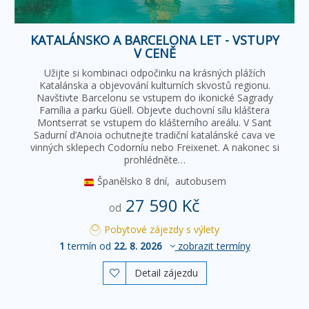
KATALÁNSKO A BARCELONA LET - VSTUPY
V CENĚ
Užijte si kombinaci odpočinku na krásných plážích
Katalánska a objevování kulturních skvostů regionu.
Navštivte Barcelonu se vstupem do ikonické Sagrady
Família a parku Güell. Objevte duchovní sílu kláštera
Montserrat se vstupem do klášterního areálu. V Sant
Sadurní d’Anoia ochutnejte tradiční katalánské cava ve
vinných sklepech Codorníu nebo Freixenet. A nakonec si
prohlédněte…
Španělsko
8 dní,
autobusem
27 590 Kč
od
Pobytové zájezdy s výlety
1
termín od
22. 8. 2026
zobrazit termíny
Detail zájezdu
