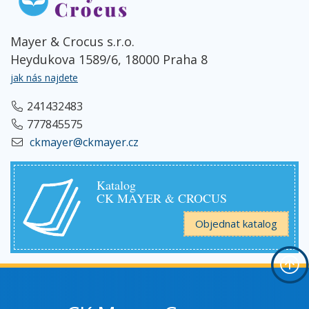
Mayer & Crocus s.r.o.
Heydukova 1589/6, 18000 Praha 8
jak nás najdete
241432483
777845575
ckmayer@ckmayer.cz
Katalog
CK MAYER & CROCUS
Objednat katalog