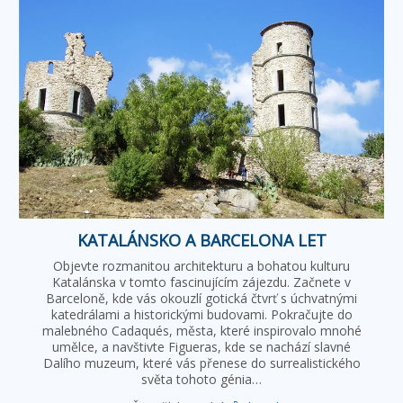
KATALÁNSKO A BARCELONA LET
Objevte rozmanitou architekturu a bohatou kulturu
Katalánska v tomto fascinujícím zájezdu. Začnete v
Barceloně, kde vás okouzlí gotická čtvrť s úchvatnými
katedrálami a historickými budovami. Pokračujte do
malebného Cadaqués, města, které inspirovalo mnohé
umělce, a navštivte Figueras, kde se nachází slavné
Dalího muzeum, které vás přenese do surrealistického
světa tohoto génia…