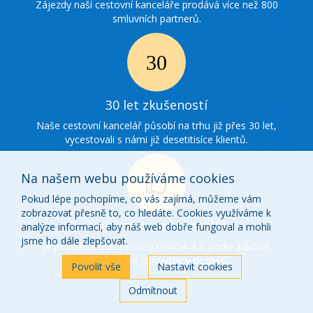
spolupráce
Zájezdy naší cestovní kanceláře prodává více než 800
smluvních partnerů.
Ikonka
30
30 let zkušeností
zkušenosti
Naše cestovní kancelář působí na trhu již přes 30 let,
vycestovali s námi již desetitisíce klientů.
Na našem webu používáme cookies
Pokud lépe pochopíme, co vás zajímá, můžeme vám
zobrazovat přesně to, co hledáte. Cookies využíváme k
Ikonka
Naše cestovní kancelář
analýze informací, aby náš web dobře fungoval a mohli
o
jsme ho dále zlepšovat.
je pojištěna u pojišťovny UNIQA a.s. podle zákona.
Vaše peníze jsou vždy v bezpečí.
nás
Povolit vše
Nastavit cookies
Odmítnout