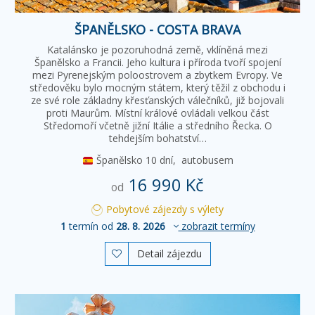
ŠPANĚLSKO - COSTA BRAVA
Katalánsko je pozoruhodná země, vklíněná mezi
Španělsko a Francii. Jeho kultura i příroda tvoří spojení
mezi Pyrenejským poloostrovem a zbytkem Evropy. Ve
středověku bylo mocným státem, který těžil z obchodu i
ze své role základny křesťanských válečníků, již bojovali
proti Maurům. Místní králové ovládali velkou část
Středomoří včetně jižní Itálie a středního Řecka. O
tehdejším bohatství…
Španělsko
10 dní,
autobusem
16 990 Kč
od
Pobytové zájezdy s výlety
1
termín od
28. 8. 2026
zobrazit termíny
Detail zájezdu
