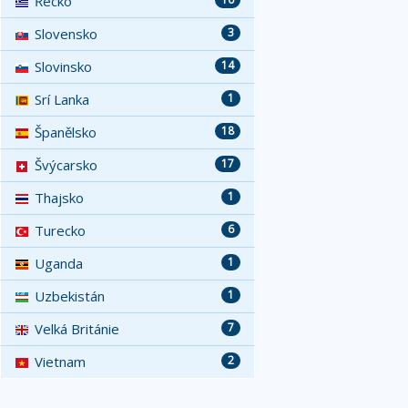
Řecko
Slovensko
3
Slovinsko
14
Srí Lanka
1
Španělsko
18
Švýcarsko
17
Thajsko
1
Turecko
6
Uganda
1
Uzbekistán
1
Velká Británie
7
Vietnam
2