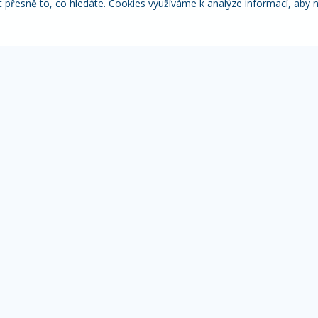
řesně to, co hledáte. Cookies využíváme k analýze informací, aby 
Itálie
Pobytové zájezdy
Adventní
NACE
MOHLO BY VÁS ZAJÍMAT
IN
Přehled zájezdů
Žá