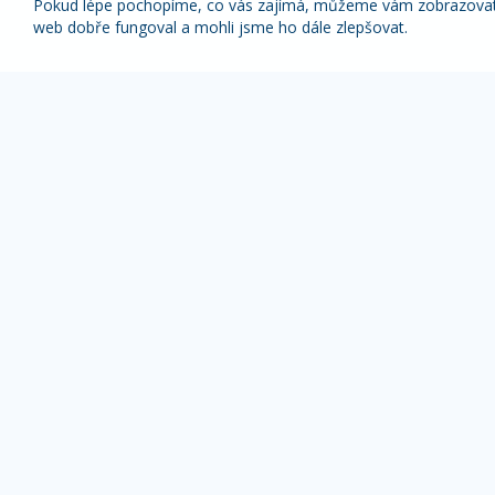
Pokud lépe pochopíme, co vás zajímá, můžeme vám zobrazovat p
web dobře fungoval a mohli jsme ho dále zlepšovat.
Nabídky nejlepších zájezdů pravidelně na váš
e-mail
1x týdně (vyšší slevy)
1x měsíčně
Z odběru novinek se můžete kdykoliv odhlásit.
ZÁJEZDY DLE TYPU
OBLÍBENÉ DESTI
Pobyty s výlety
Alpy zájezdy