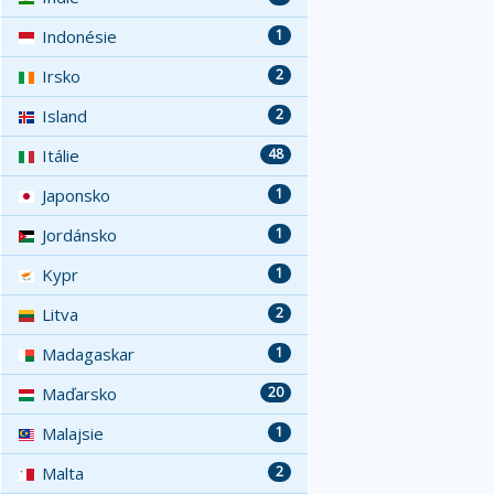
Indonésie
1
Irsko
2
Island
2
Itálie
48
Japonsko
1
Jordánsko
1
Kypr
1
Litva
2
Madagaskar
1
Maďarsko
20
Malajsie
1
Malta
2