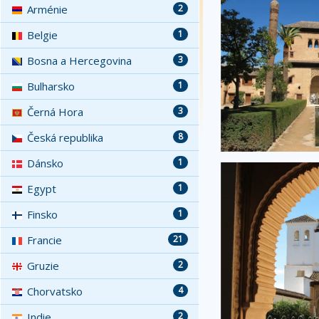
Arménie
2
Belgie
1
Bosna a Hercegovina
3
Bulharsko
1
Černá Hora
3
Česká republika
8
Dánsko
1
Egypt
1
Finsko
1
Francie
21
Gruzie
2
Chorvatsko
4
Indie
2