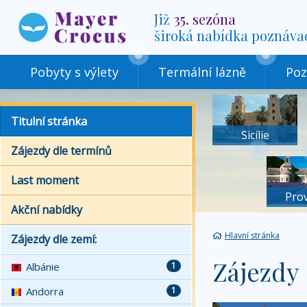
Již
35. sezóna
široká nabídka poznáva
Pobyty s výlety
Termální lázně
Poz
Titulní stránka
Sicílie
Zájezdy dle termínů
Last moment
Pro
Akční nabídky
Hlavní stránka
Zájezdy dle zemí:
Zájezdy
Albánie
1
Andorra
1