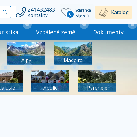
241432483
Schránka
Vyhledat
Katalog
0
Kontakty
zájezdů
ristika
Vzdálené země
Dokumenty
Alpy
Madeira
dalusie
Apulie
Pyreneje