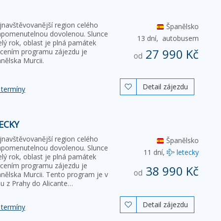
nejnavštěvovanější region celého
Španělsko
zapomenutelnou dovolenou. Slunce
13 dní,
autobusem
celý rok, oblast je plná památek
27 990 Kč
hacením programu zájezdu je
od
ělska Murcii.
Detail zájezdu

 termíny
ECKY
nejnavštěvovanější region celého
Španělsko
zapomenutelnou dovolenou. Slunce
11 dní,
letecky
celý rok, oblast je plná památek
hacením programu zájezdu je
38 990 Kč
od
ělska Murcii. Tento program je v
ou z Prahy do Alicante…
Detail zájezdu

 termíny