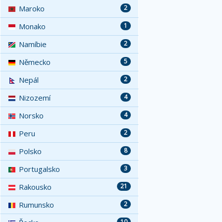
Maroko
2
Monako
1
Namíbie
2
Německo
5
Nepál
2
Nizozemí
4
Norsko
4
Peru
2
Polsko
8
Portugalsko
3
Rakousko
21
Rumunsko
2
10