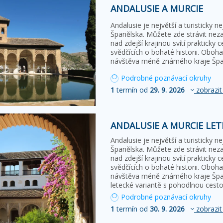
ANDALUSIE A MURCIE
Andalusie je největší a turisticky 
Španělska. Můžete zde strávit ne
nad zdejší krajinou svítí prakticky 
svědčících o bohaté historii. Obo
návštěva méně známého kraje Špan
Podrobné poznávací okruhy
1
termín od
29. 9. 2026
zobrazit
ANDALUSIE A MURCIE LET
Andalusie je největší a turisticky 
Španělska. Můžete zde strávit ne
nad zdejší krajinou svítí prakticky 
svědčících o bohaté historii. Obo
návštěva méně známého kraje Špan
letecké variantě s pohodlnou cest
Podrobné poznávací okruhy
1
termín od
30. 9. 2026
zobrazit