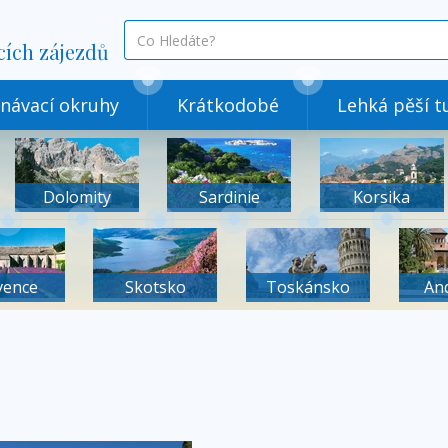
co
cích zájezdů
hledáte
návací okruhy
Krátkodobé
Lehká pěší tu
Dolomity
Sardinie
Korsika
vence
Skotsko
Toskánsko
An