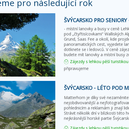
eme pro následující rok
ŠVÝCARSKO PRO SENIORY 
- místní lanovky a busy v ceně Lehk
pod „čtyřtisícovkami“ Walliských A
Grund, Saas Fee a okolí, kde projd
panoramatických cest, vyjedete l
dotknete se i ledovců. V ceně záje
budete mít lanovky a místní busy 
Zájezdy s lehkou pěší turistikou
připravujeme
ŠVÝCARSKO - LÉTO POD
Matterhorn je díky své nezaměnitel
nejobdivovanější a nejfotografova
pohlednicím a reklamám ji znají lidé
Strávit několik dní v blízkosti této
nejkrásnější horské partie Švýcarsk
Zájezdy s lehkou pěší turistikou