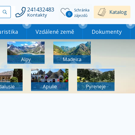
241432483
Schránka
Vyhledat
Katalog
0
Kontakty
zájezdů
ristika
Vzdálené země
Dokumenty
Alpy
Madeira
dalusie
Apulie
Pyreneje