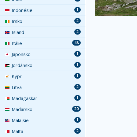
Indonésie
1
Irsko
2
Island
2
Itálie
48
Japonsko
1
Jordánsko
1
Kypr
1
Litva
2
Madagaskar
1
Maďarsko
20
Malajsie
1
Malta
2