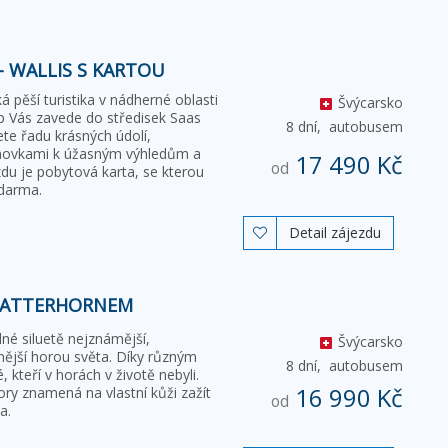
- WALLIS S KARTOU
á pěší turistika v nádherné oblasti
Švýcarsko
lp Vás zavede do středisek Saas
8 dní,
autobusem
ete řadu krásných údolí,
anovkami k úžasným výhledům a
17 490 Kč
od
zdu je pobytová karta, se kterou
zdarma.
Detail zájezdu

 MATTERHORNEM
né siluetě nejznámější,
Švýcarsko
nější horou světa. Díky různým
8 dní,
autobusem
, kteří v horách v životě nebyli.
16 990 Kč
 hory znamená na vlastní kůži zažít
od
a.