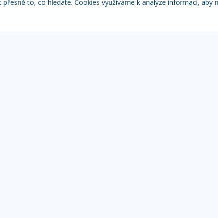
řesně to, co hledáte. Cookies využíváme k analýze informací, aby 
Itálie
Pobytové zájezdy
Adventní
NACE
MOHLO BY VÁS ZAJÍMAT
IN
Přehled zájezdů
Žá