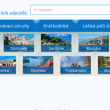
co
cích zájezdů
hledáte
návací okruhy
Krátkodobé
Lehká pěší tu
Dolomity
Sardinie
Korsika
vence
Skotsko
Toskánsko
An