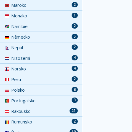
Maroko
2
Monako
1
Namíbie
2
Německo
5
Nepál
2
Nizozemí
4
Norsko
4
Peru
2
Polsko
8
Portugalsko
3
Rakousko
21
Rumunsko
2
10