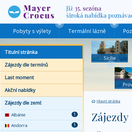
Již
35. sezóna
široká nabídka poznáva
Pobyty s výlety
Termální lázně
Poz
Titulní stránka
Sicílie
Zájezdy dle termínů
Last moment
Pro
Akční nabídky
Hlavní stránka
Zájezdy dle zemí:
Zájezdy
Albánie
1
Andorra
1