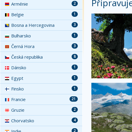
Připravuj
Arménie
2
Belgie
1
Bosna a Hercegovina
3
Bulharsko
1
Černá Hora
3
Česká republika
8
Dánsko
1
Egypt
1
Finsko
1
Francie
21
Gruzie
2
Chorvatsko
4
Indie
2