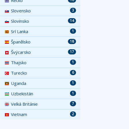
Řecko
Slovensko
3
Slovinsko
14
Srí Lanka
1
Španělsko
18
Švýcarsko
17
Thajsko
1
Turecko
6
Uganda
1
Uzbekistán
1
Velká Británie
7
Vietnam
2