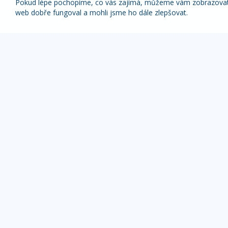
Pokud lépe pochopíme, co vás zajímá, můžeme vám zobrazovat p
web dobře fungoval a mohli jsme ho dále zlepšovat.
Nabídky nejlepších zájezdů pravidelně na váš
e-mail
1x týdně (vyšší slevy)
1x měsíčně
Z odběru novinek se můžete kdykoliv odhlásit.
ZÁJEZDY DLE TYPU
OBLÍBENÉ DESTI
Pobyty s výlety
Alpy zájezdy