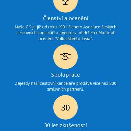
Ikonka
Členství a ocenění
ocenění
Naše CK je již od roku 1991 členem Asociace českých
cestovních kanceláří a agentur a obdržela několikrát
ocenění "Volba klientů Invia".
Ikonka
Spolupráce
spolupráce
Zájezdy naší cestovní kanceláře prodává více než 800
smluvních partnerů.
Ikonka
30
30 let zkušeností