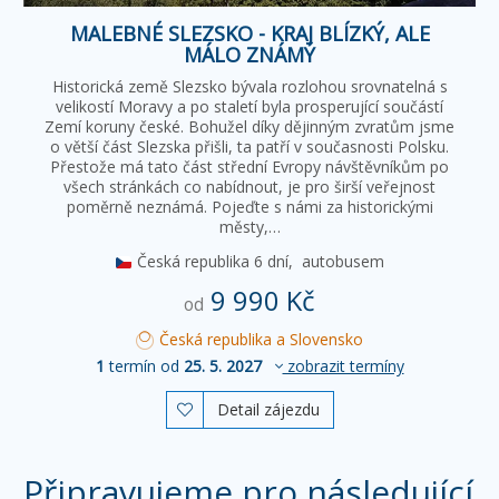
MALEBNÉ SLEZSKO - KRAJ BLÍZKÝ, ALE
MÁLO ZNÁMÝ
Historická země Slezsko bývala rozlohou srovnatelná s
velikostí Moravy a po staletí byla prosperující součástí
Zemí koruny české. Bohužel díky dějinným zvratům jsme
o větší část Slezska přišli, ta patří v současnosti Polsku.
Přestože má tato část střední Evropy návštěvníkům po
všech stránkách co nabídnout, je pro širší veřejnost
poměrně neznámá. Pojeďte s námi za historickými
městy,…
Česká republika
6 dní,
autobusem
9 990 Kč
od
Česká republika a Slovensko
1
termín od
25. 5. 2027
zobrazit termíny
Detail zájezdu

Připravujeme pro následující