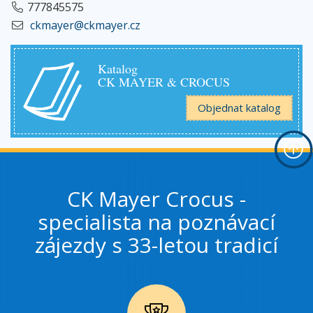
777845575
ckmayer@ckmayer.cz
Katalog
CK MAYER & CROCUS
Objednat katalog
CK Mayer Crocus -
specialista na poznávací
zájezdy s 33-letou tradicí