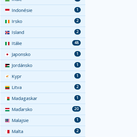
Indonésie
1
Irsko
2
Island
2
Itálie
48
Japonsko
1
Jordánsko
1
Kypr
1
Litva
2
Madagaskar
1
Maďarsko
20
Malajsie
1
Malta
2