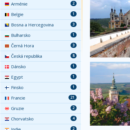
Arménie
2
Belgie
1
Bosna a Hercegovina
3
Bulharsko
1
Černá Hora
3
Česká republika
8
Dánsko
1
Egypt
1
Finsko
1
Francie
21
Gruzie
2
Chorvatsko
4
Indie
2