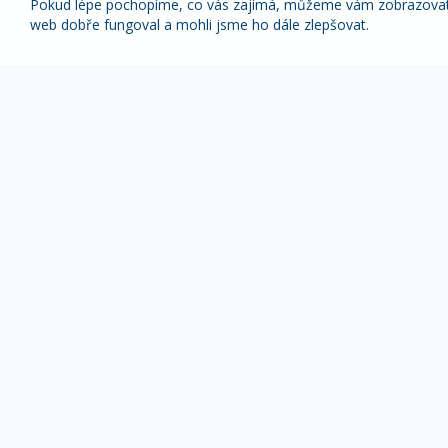
Pokud lépe pochopíme, co vás zajímá, můžeme vám zobrazovat p
web dobře fungoval a mohli jsme ho dále zlepšovat.
Nabídky nejlepších zájezdů pravidelně na váš
e-mail
1x týdně (vyšší slevy)
1x měsíčně
Z odběru novinek se můžete kdykoliv odhlásit.
ZÁJEZDY DLE TYPU
OBLÍBENÉ DESTI
Pobyty s výlety
Alpy zájezdy