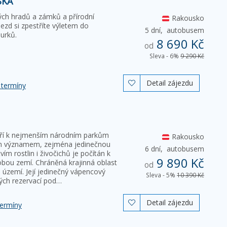
SKA
ých hradů a zámků a přírodní
Rakousko
ezd si zpestříte výletem do
5 dní,
autobusem
urků.
8 690 Kč
od
Sleva - 6%
9 290 Kč
Detail zájezdu

 termíny
atří k nejmenším národním parkům
Rakousko
ým významem, zejména jedinečnou
6 dní,
autobusem
m rostlin i živočichů je počítán k
9 890 Kč
ou zemí. Chráněná krajinná oblast
od
 území. Její jedinečný vápencový
Sleva - 5%
10 390 Kč
ckých rezervací pod…
Detail zájezdu

termíny