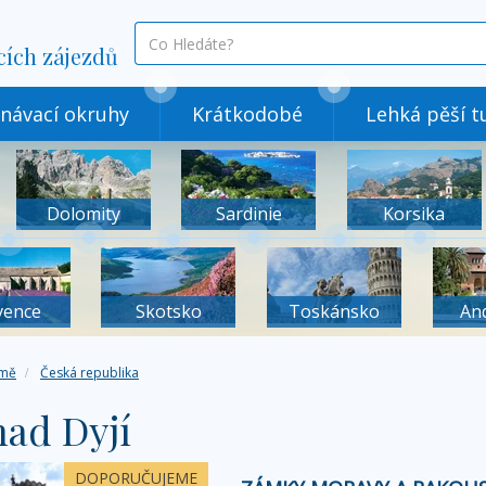
co
cích zájezdů
hledáte
návací okruhy
Krátkodobé
Lehká pěší tu
Dolomity
Sardinie
Korsika
vence
Skotsko
Toskánsko
An
mě
Česká republika
nad Dyjí
DOPORUČUJEME