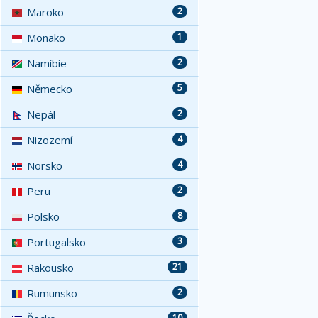
Maroko
2
Monako
1
Namíbie
2
Německo
5
Nepál
2
Nizozemí
4
Norsko
4
Peru
2
Polsko
8
Portugalsko
3
Rakousko
21
Rumunsko
2
10