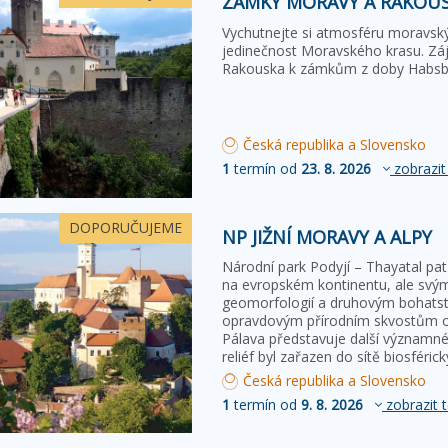
ZÁMKY MORAVY A RAKOU
Vychutnejte si atmosféru moravsk
jedinečnost Moravského krasu. Záj
Rakouska k zámkům z doby Habsb
Česká republika a Slovensko
1
termín od
23. 8. 2026
zobrazit
DOPORUČUJEME
NP JIŽNÍ MORAVY A ALPY
Národní park Podyjí – Thayatal p
na evropském kontinentu, ale sv
geomorfologií a druhovým bohatství
opravdovým přírodním skvostům ob
Pálava představuje další významné
reliéf byl zařazen do sítě biosféri
Česká republika a Slovensko
1
termín od
9. 8. 2026
zobrazit 