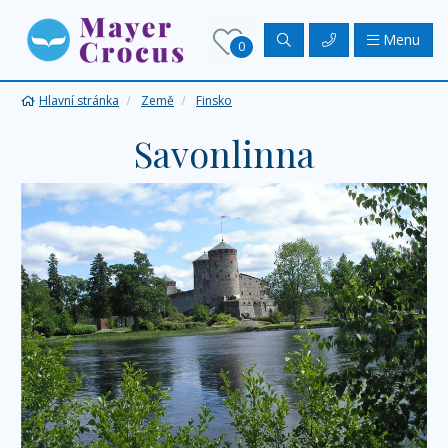
Menu
0
Hlavní stránka
Země
Finsko
Savonlinna