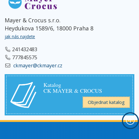
Mayer & Crocus s.r.o.
Heydukova 1589/6, 18000 Praha 8
jak nás najdete
241432483
777845575
ckmayer@ckmayer.cz
Katalog
CK MAYER & CROCUS
Objednat katalog