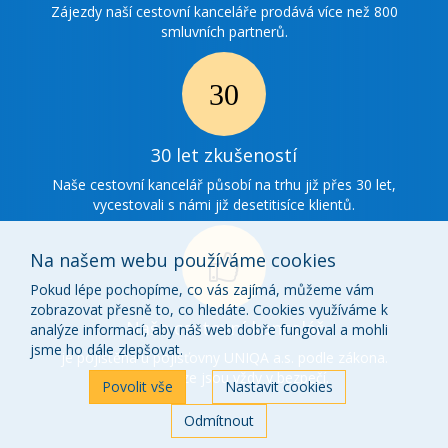
spolupráce
Zájezdy naší cestovní kanceláře prodává více než 800
smluvních partnerů.
Ikonka
30
30 let zkušeností
zkušenosti
Naše cestovní kancelář působí na trhu již přes 30 let,
vycestovali s námi již desetitisíce klientů.
Na našem webu používáme cookies
Pokud lépe pochopíme, co vás zajímá, můžeme vám
zobrazovat přesně to, co hledáte. Cookies využíváme k
Ikonka
Naše cestovní kancelář
analýze informací, aby náš web dobře fungoval a mohli
o
jsme ho dále zlepšovat.
je pojištěna u pojišťovny UNIQA a.s. podle zákona.
Vaše peníze jsou vždy v bezpečí.
nás
Povolit vše
Nastavit cookies
Odmítnout