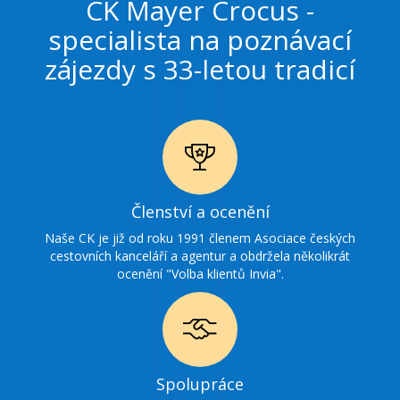
CK Mayer Crocus -
specialista na poznávací
zájezdy s 33-letou tradicí
Ikonka
Členství a ocenění
ocenění
Naše CK je již od roku 1991 členem Asociace českých
cestovních kanceláří a agentur a obdržela několikrát
ocenění "Volba klientů Invia".
Ikonka
Spolupráce