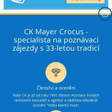
CK Mayer Crocus -
specialista na poznávací
zájezdy s 33-letou tradicí
Ikonka
Členství a ocenění
ocenění
Naše CK je již od roku 1991 členem Asociace českých
cestovních kanceláří a agentur a obdržela několikrát
ocenění "Volba klientů Invia".