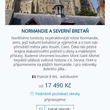
NORMANDIE A SEVERNÍ BRETAŇ
Navštívíme turisticky nejatraktivnější místa Normandie,
zemi, jejíž kulturní bohatství je výjimečné a o tom nás
přesvědčí města jako Rouen, Caen. Čeká nás pestrá
krajina Alabastrového pobřeží s útesy a malebnými
přístavy. Budeme ohromeni kouzlem Mont-Saint-Michel.
Největší události světové historie z 6. června 1944 si
připomeneme na plážích Normandie. I pro milovníky
dobrého jídla…
Francie
8 dní,
autobusem
17 490 Kč
od
Podrobné poznávací okruhy
připravujeme
Detail zájezdu
