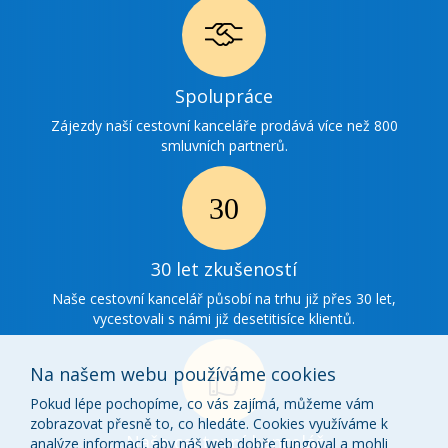
Ikonka
Spolupráce
spolupráce
Zájezdy naší cestovní kanceláře prodává více než 800
smluvních partnerů.
Ikonka
30
30 let zkušeností
zkušenosti
Naše cestovní kancelář působí na trhu již přes 30 let,
vycestovali s námi již desetitisíce klientů.
Na našem webu používáme cookies
Pokud lépe pochopíme, co vás zajímá, můžeme vám
zobrazovat přesně to, co hledáte. Cookies využíváme k
Ikonka
Naše cestovní kancelář
analýze informací, aby náš web dobře fungoval a mohli