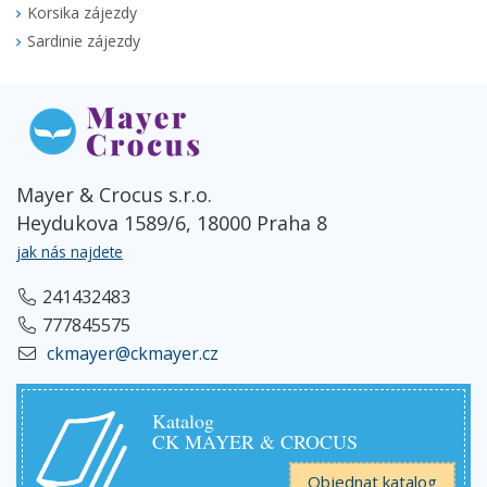
Korsika zájezdy
Sardinie zájezdy
Mayer & Crocus s.r.o.
Heydukova 1589/6, 18000 Praha 8
jak nás najdete
241432483
777845575
ckmayer@ckmayer.cz
Katalog
CK MAYER & CROCUS
Objednat katalog