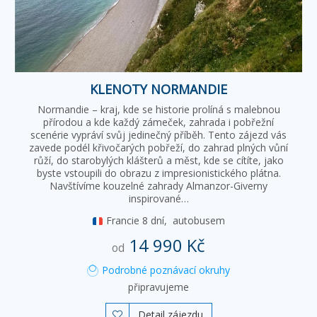
KLENOTY NORMANDIE
Normandie – kraj, kde se historie prolíná s malebnou
přírodou a kde každý zámeček, zahrada i pobřežní
scenérie vypráví svůj jedinečný příběh. Tento zájezd vás
zavede podél křivočarých pobřeží, do zahrad plných vůní
růží, do starobylých klášterů a měst, kde se cítíte, jako
byste vstoupili do obrazu z impresionistického plátna.
Navštívíme kouzelné zahrady Almanzor-Giverny
inspirované…
Francie
8 dní,
autobusem
14 990 Kč
od
Podrobné poznávací okruhy
připravujeme
Detail zájezdu
