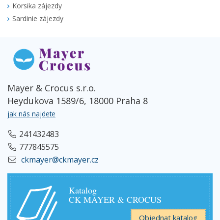
Korsika zájezdy
Sardinie zájezdy
Mayer & Crocus s.r.o.
Heydukova 1589/6, 18000 Praha 8
jak nás najdete
241432483
777845575
ckmayer@ckmayer.cz
Katalog
CK MAYER & CROCUS
Objednat katalog