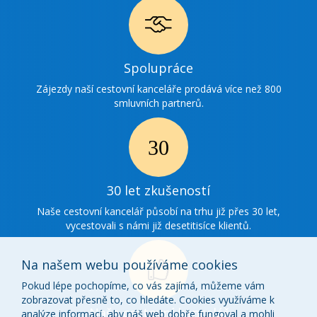
Ikonka
Spolupráce
spolupráce
Zájezdy naší cestovní kanceláře prodává více než 800
smluvních partnerů.
Ikonka
30
30 let zkušeností
zkušenosti
Naše cestovní kancelář působí na trhu již přes 30 let,
vycestovali s námi již desetitisíce klientů.
Na našem webu používáme cookies
Pokud lépe pochopíme, co vás zajímá, můžeme vám
zobrazovat přesně to, co hledáte. Cookies využíváme k
Ikonka
Naše cestovní kancelář
analýze informací, aby náš web dobře fungoval a mohli