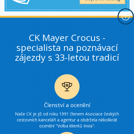
CK Mayer Crocus -
specialista na poznávací
zájezdy s 33-letou tradicí
Ikonka
Členství a ocenění
ocenění
Naše CK je již od roku 1991 členem Asociace českých
cestovních kanceláří a agentur a obdržela několikrát
ocenění "Volba klientů Invia".