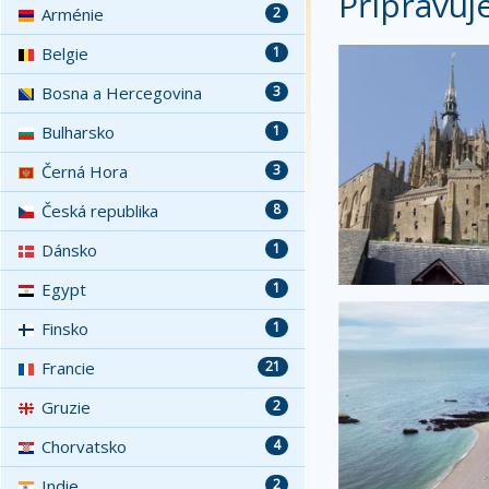
Připravuj
Arménie
2
Belgie
1
Bosna a Hercegovina
3
Bulharsko
1
Černá Hora
3
Česká republika
8
Dánsko
1
Egypt
1
Finsko
1
Francie
21
Gruzie
2
Chorvatsko
4
Indie
2