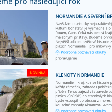
eme pro následující rok
NORMANDIE A SEVERNÍ B
Navštívíme turisticky nejatraktivně
kulturní bohatství je výjimečné a 
Rouen, Caen. Čeká nás pestrá kraj
malebnými přístavy. Budeme ohro
Největší události světové historie
plážích Normandie. I pro milovníky
Podrobné poznávací okruhy
připravujeme
NOVINKA
KLENOTY NORMANDIE
Normandie – kraj, kde se historie 
každý zámeček, zahrada i pobřežní 
příběh. Tento zájezd vás zavede p
plných vůní růží, do starobylých klá
byste vstoupili do obrazu z impres
kouzelné zahrady Almanzor-Givern
Podrobné poznávací okruhy