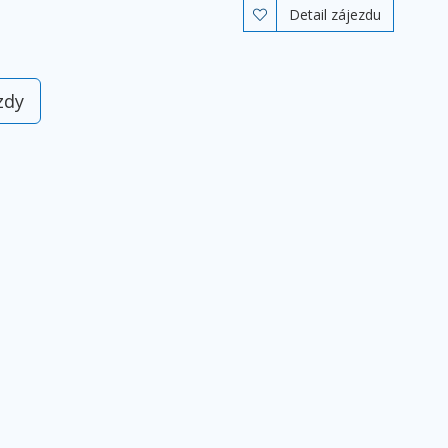
Detail zájezdu

zdy