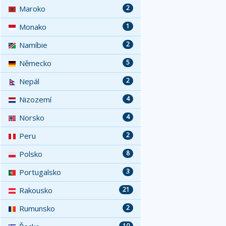
Maroko
2
Monako
1
Namíbie
2
Německo
5
Nepál
2
Nizozemí
4
Norsko
4
Peru
2
Polsko
8
Portugalsko
3
Rakousko
21
Rumunsko
2
10