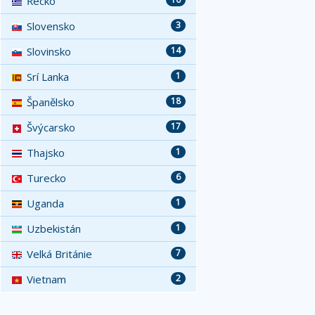
Řecko
Slovensko
3
Slovinsko
14
Srí Lanka
1
Španělsko
18
Švýcarsko
17
Thajsko
1
Turecko
6
Uganda
1
Uzbekistán
1
Velká Británie
7
Vietnam
2