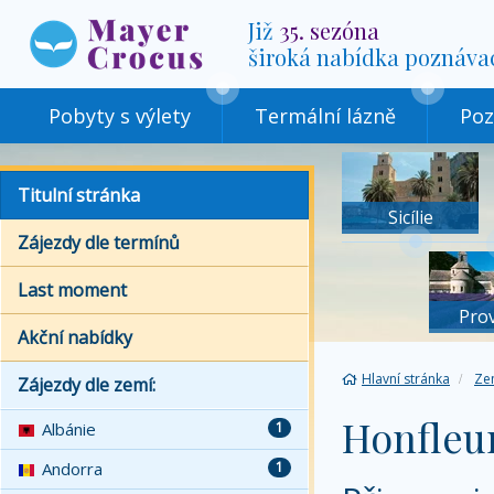
Již
35. sezóna
široká nabídka poznáva
Pobyty s výlety
Termální lázně
Poz
Titulní stránka
Sicílie
Zájezdy dle termínů
Last moment
Pro
Akční nabídky
Hlavní stránka
Ze
Zájezdy dle zemí:
Honfleu
Albánie
1
Andorra
1