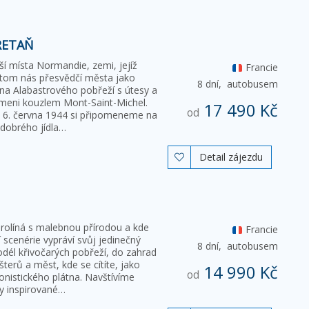
RETAŇ
jší místa Normandie, zemi, jejíž
Francie
o tom nás přesvědčí města jako
8 dní,
autobusem
ina Alabastrového pobřeží s útesy a
meni kouzlem Mont-Saint-Michel.
17 490 Kč
od
 z 6. června 1944 si připomeneme na
 dobrého jídla…
Detail zájezdu

prolíná s malebnou přírodou a kde
Francie
scenérie vypráví svůj jedinečný
8 dní,
autobusem
odél křivočarých pobřeží, do zahrad
šterů a měst, kde se cítíte, jako
14 990 Kč
od
ionistického plátna. Navštívíme
y inspirované…