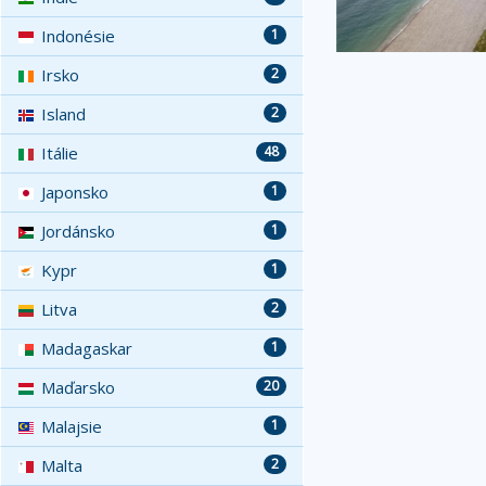
Indonésie
1
Irsko
2
Island
2
Itálie
48
Japonsko
1
Jordánsko
1
Kypr
1
Litva
2
Madagaskar
1
Maďarsko
20
Malajsie
1
Malta
2