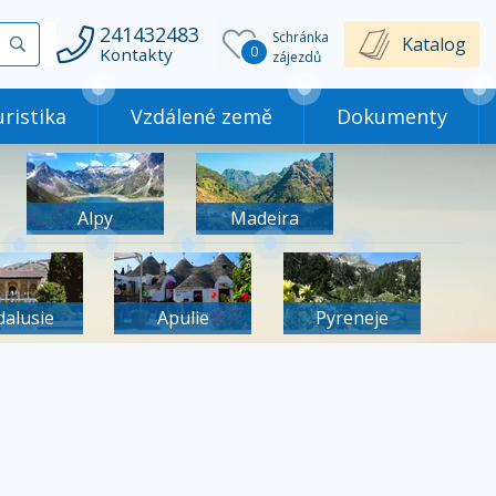
241432483
Schránka
Vyhledat
Katalog
0
Kontakty
zájezdů
ristika
Vzdálené země
Dokumenty
Alpy
Madeira
dalusie
Apulie
Pyreneje