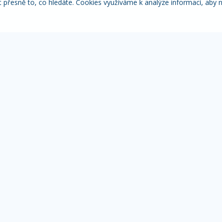
řesně to, co hledáte. Cookies využíváme k analýze informací, aby 
Itálie
Pobytové zájezdy
Adventní
NACE
MOHLO BY VÁS ZAJÍMAT
IN
Přehled zájezdů
Žá