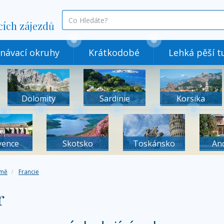
co
cích zájezdů
hledáte
návací okruhy
Krátkodobé
Lehká pěší tu
Dolomity
Sardinie
Korsika
vence
Skotsko
Toskánsko
An
mě
Francie
r