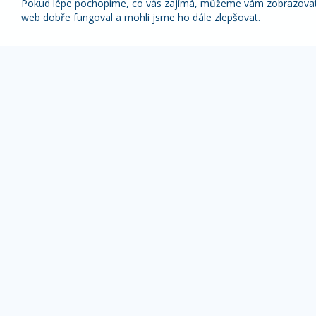
Pokud lépe pochopíme, co vás zajímá, můžeme vám zobrazovat p
web dobře fungoval a mohli jsme ho dále zlepšovat.
Nabídky nejlepších zájezdů pravidelně na váš
e-mail
1x týdně (vyšší slevy)
1x měsíčně
Z odběru novinek se můžete kdykoliv odhlásit.
ZÁJEZDY DLE TYPU
OBLÍBENÉ DESTI
Pobyty s výlety
Alpy zájezdy