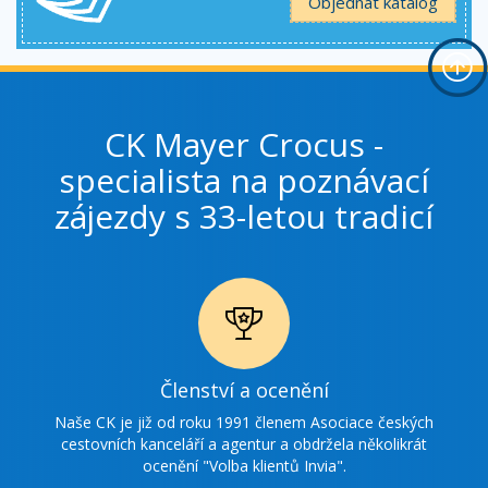
Objednat katalog
CK Mayer Crocus -
specialista na poznávací
zájezdy s 33-letou tradicí
Ikonka
Členství a ocenění
ocenění
Naše CK je již od roku 1991 členem Asociace českých
cestovních kanceláří a agentur a obdržela několikrát
ocenění "Volba klientů Invia".