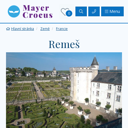
Menu
0
Hlavní stránka
Země
Francie
Remeš