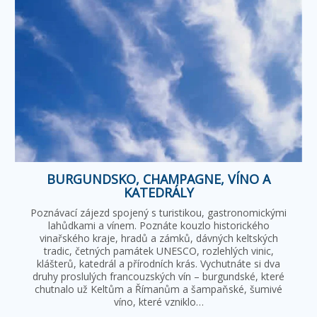
BURGUNDSKO, CHAMPAGNE, VÍNO A
KATEDRÁLY
Poznávací zájezd spojený s turistikou, gastronomickými
lahůdkami a vínem. Poznáte kouzlo historického
vinařského kraje, hradů a zámků, dávných keltských
tradic, četných památek UNESCO, rozlehlých vinic,
klášterů, katedrál a přírodních krás. Vychutnáte si dva
druhy proslulých francouzských vín – burgundské, které
chutnalo už Keltům a Římanům a šampaňské, šumivé
víno, které vzniklo…