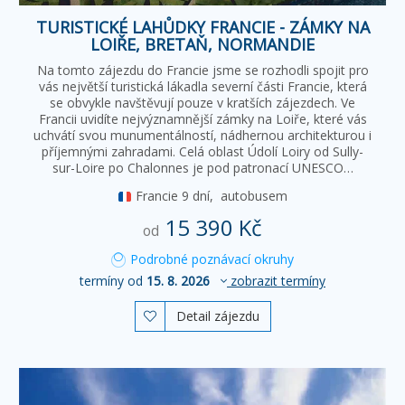
TURISTICKÉ LAHŮDKY FRANCIE - ZÁMKY NA
LOIŘE, BRETAŇ, NORMANDIE
Na tomto zájezdu do Francie jsme se rozhodli spojit pro
vás největší turistická lákadla severní části Francie, která
se obvykle navštěvují pouze v kratších zájezdech. Ve
Francii uvidíte nejvýznamnější zámky na Loiře, které vás
uchvátí svou munumentálností, nádhernou architekturou i
příjemnými zahradami. Celá oblast Údolí Loiry od Sully-
sur-Loire po Chalonnes je pod patronací UNESCO…
Francie
9 dní,
autobusem
15 390 Kč
od
Podrobné poznávací okruhy
termíny od
15. 8. 2026
zobrazit termíny
Detail zájezdu
