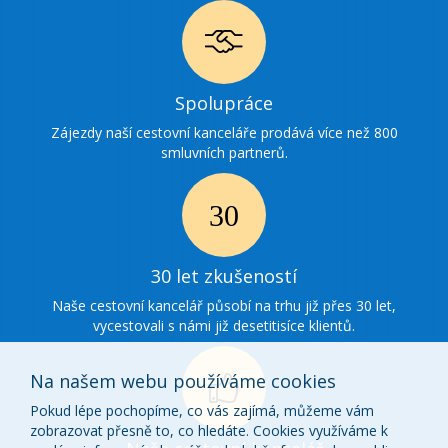
Ikonka
Spolupráce
spolupráce
Zájezdy naší cestovní kanceláře prodává více než 800
smluvních partnerů.
Ikonka
30
30 let zkušeností
zkušenosti
Naše cestovní kancelář působí na trhu již přes 30 let,
vycestovali s námi již desetitisíce klientů.
Na našem webu používáme cookies
Pokud lépe pochopíme, co vás zajímá, můžeme vám
zobrazovat přesně to, co hledáte. Cookies využíváme k
Ikonka