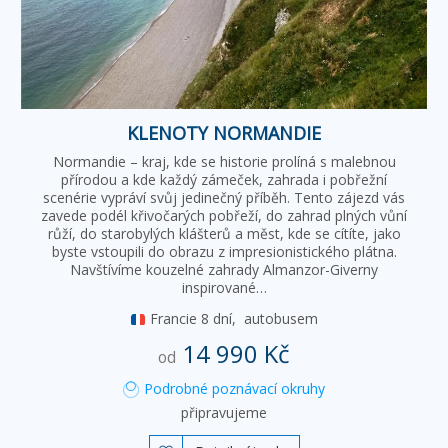
KLENOTY NORMANDIE
Normandie – kraj, kde se historie prolíná s malebnou
přírodou a kde každý zámeček, zahrada i pobřežní
scenérie vypráví svůj jedinečný příběh. Tento zájezd vás
zavede podél křivočarých pobřeží, do zahrad plných vůní
růží, do starobylých klášterů a měst, kde se cítíte, jako
byste vstoupili do obrazu z impresionistického plátna.
Navštívíme kouzelné zahrady Almanzor-Giverny
inspirované…
Francie
8 dní,
autobusem
14 990 Kč
od
Podrobné poznávací okruhy
připravujeme