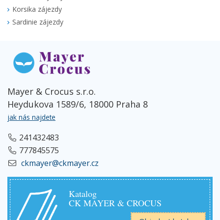
Korsika zájezdy
Sardinie zájezdy
Mayer & Crocus s.r.o.
Heydukova 1589/6, 18000 Praha 8
jak nás najdete
241432483
777845575
ckmayer@ckmayer.cz
Katalog
CK MAYER & CROCUS