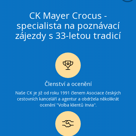
CK Mayer Crocus -
specialista na poznávací
zájezdy s 33-letou tradicí
Ikonka
Členství a ocenění
ocenění
Naše CK je již od roku 1991 členem Asociace českých
cestovních kanceláří a agentur a obdržela několikrát
ocenění "Volba klientů Invia".