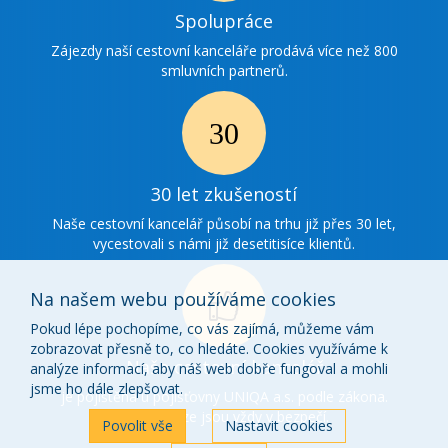
Ikonka
Spolupráce
spolupráce
Zájezdy naší cestovní kanceláře prodává více než 800
smluvních partnerů.
Ikonka
30
30 let zkušeností
zkušenosti
Naše cestovní kancelář působí na trhu již přes 30 let,
vycestovali s námi již desetitisíce klientů.
Na našem webu používáme cookies
Pokud lépe pochopíme, co vás zajímá, můžeme vám
zobrazovat přesně to, co hledáte. Cookies využíváme k
Ikonka
Naše cestovní kancelář
analýze informací, aby náš web dobře fungoval a mohli
o
jsme ho dále zlepšovat.
je pojištěna u pojišťovny UNIQA a.s. podle zákona.
Vaše peníze jsou vždy v bezpečí.
nás
Povolit vše
Nastavit cookies