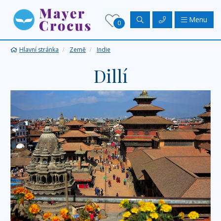
Menu
0
Hlavní stránka
Země
Indie
Dillí