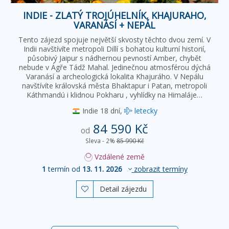
INDIE - ZLATÝ TROJÚHELNÍK, KHAJURAHO,
VARANÁSÍ + NEPÁL
Tento zájezd spojuje největší skvosty těchto dvou zemí. V
Indii navštívíte metropoli Dillí s bohatou kulturní historií,
působivý Jaipur s nádhernou pevností Amber, chybět
nebude v Ágře Tádž Mahal. Jedinečnou atmosférou dýchá
Varanásí a archeologická lokalita Khajuráho. V Nepálu
navštívíte královská města Bhaktapur i Patan, metropoli
Káthmandú i klidnou Pokharu , vyhlídky na Himaláje…
Indie
18 dní,
letecky
84 590 Kč
od
Sleva - 2%
85 990 Kč
Vzdálené země
1
termín od
13. 11. 2026
zobrazit termíny
Detail zájezdu
