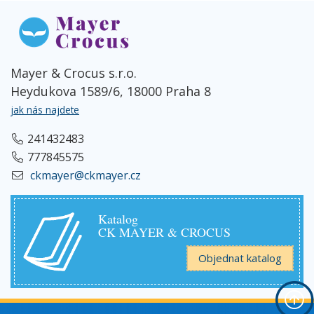
Mayer & Crocus s.r.o.
Heydukova 1589/6, 18000 Praha 8
jak nás najdete
241432483
777845575
ckmayer@ckmayer.cz
Katalog
CK MAYER & CROCUS
Objednat katalog