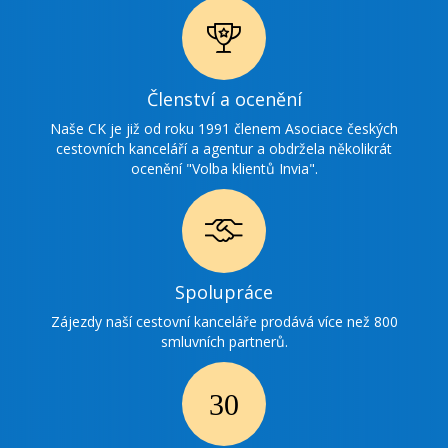
Ikonka
Členství a ocenění
ocenění
Naše CK je již od roku 1991 členem Asociace českých
cestovních kanceláří a agentur a obdržela několikrát
ocenění "Volba klientů Invia".
Ikonka
Spolupráce
spolupráce
Zájezdy naší cestovní kanceláře prodává více než 800
smluvních partnerů.
Ikonka
30