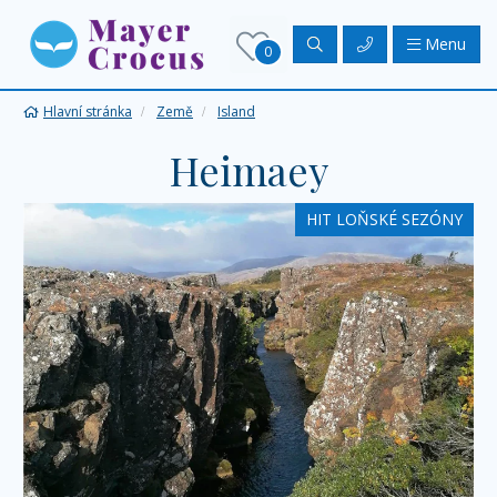
Menu
0
Hlavní stránka
Země
Island
Heimaey
HIT LOŇSKÉ SEZÓNY