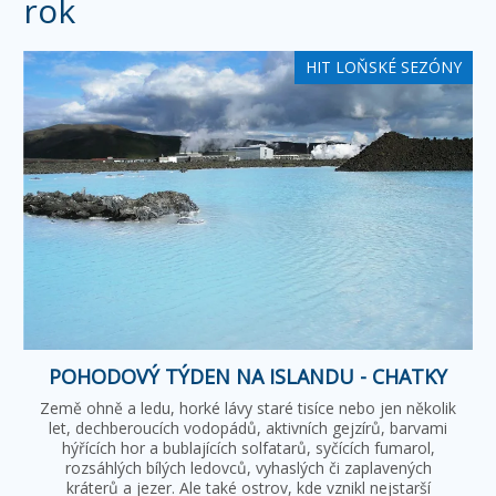
rok
HIT LOŇSKÉ SEZÓNY
POHODOVÝ TÝDEN NA ISLANDU - CHATKY
Země ohně a ledu, horké lávy staré tisíce nebo jen několik
let, dechberoucích vodopádů, aktivních gejzírů, barvami
hýřících hor a bublajících solfatarů, syčících fumarol,
rozsáhlých bílých ledovců, vyhaslých či zaplavených
kráterů a jezer. Ale také ostrov, kde vznikl nejstarší