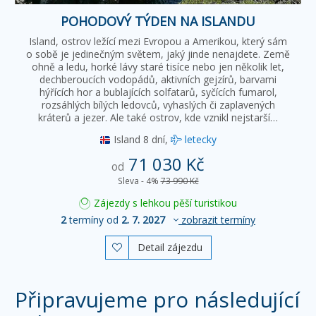
POHODOVÝ TÝDEN NA ISLANDU
Island, ostrov ležící mezi Evropou a Amerikou, který sám
o sobě je jedinečným světem, jaký jinde nenajdete. Země
ohně a ledu, horké lávy staré tisíce nebo jen několik let,
dechberoucích vodopádů, aktivních gejzírů, barvami
hýřících hor a bublajících solfatarů, syčících fumarol,
rozsáhlých bílých ledovců, vyhaslých či zaplavených
kráterů a jezer. Ale také ostrov, kde vznikl nejstarší…
Island
8 dní,
letecky
71 030 Kč
od
Sleva - 4%
73 990 Kč
Zájezdy s lehkou pěší turistikou
2
termíny od
2. 7. 2027
zobrazit termíny
Detail zájezdu

Připravujeme pro následující