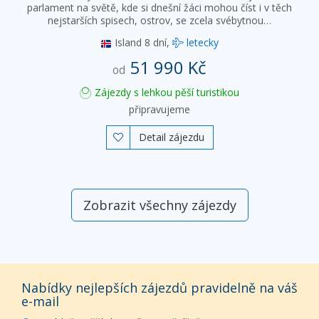
parlament na světě, kde si dnešní žáci mohou číst i v těch
nejstarších spisech, ostrov, se zcela svébytnou…
Island
8 dní,
letecky
51 990 Kč
od
Zájezdy s lehkou pěší turistikou
připravujeme
Detail zájezdu

Zobrazit všechny zájezdy
Nabídky nejlepších zájezdů pravidelně na váš
e-mail