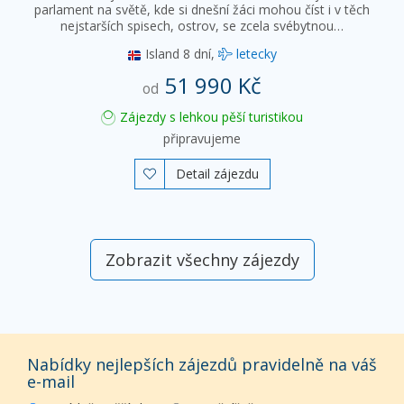
parlament na světě, kde si dnešní žáci mohou číst i v těch
nejstarších spisech, ostrov, se zcela svébytnou…
Island
8 dní,
letecky
51 990 Kč
od
Zájezdy s lehkou pěší turistikou
připravujeme
Detail zájezdu

Zobrazit všechny zájezdy
Nabídky nejlepších zájezdů pravidelně na váš
e-mail