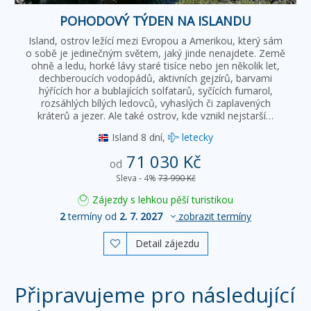
POHODOVÝ TÝDEN NA ISLANDU
Island, ostrov ležící mezi Evropou a Amerikou, který sám
o sobě je jedinečným světem, jaký jinde nenajdete. Země
ohně a ledu, horké lávy staré tisíce nebo jen několik let,
dechberoucích vodopádů, aktivních gejzírů, barvami
hýřících hor a bublajících solfatarů, syčících fumarol,
rozsáhlých bílých ledovců, vyhaslých či zaplavených
kráterů a jezer. Ale také ostrov, kde vznikl nejstarší…
Island
8 dní,
letecky
71 030 Kč
od
Sleva - 4%
73 990 Kč
Zájezdy s lehkou pěší turistikou
2
termíny od
2. 7. 2027
zobrazit termíny
Detail zájezdu

Připravujeme pro následující