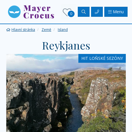
Menu
0
Hlavní stránka
Země
Island
Reykjanes
HIT LOŇSKÉ SEZÓNY