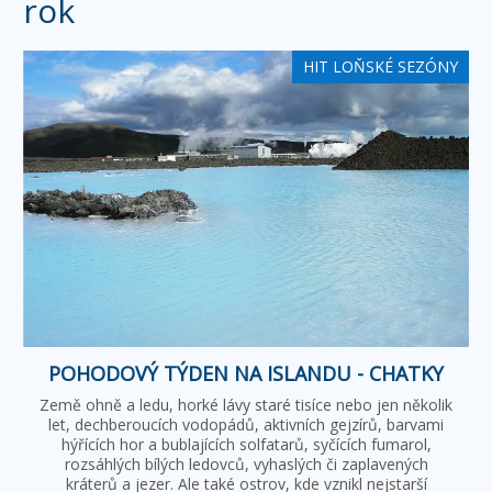
rok
HIT LOŇSKÉ SEZÓNY
POHODOVÝ TÝDEN NA ISLANDU - CHATKY
Země ohně a ledu, horké lávy staré tisíce nebo jen několik
let, dechberoucích vodopádů, aktivních gejzírů, barvami
hýřících hor a bublajících solfatarů, syčících fumarol,
rozsáhlých bílých ledovců, vyhaslých či zaplavených
kráterů a jezer. Ale také ostrov, kde vznikl nejstarší