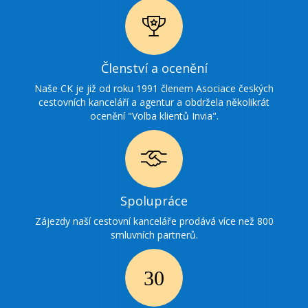
Ikonka
Členství a ocenění
ocenění
Naše CK je již od roku 1991 členem Asociace českých
cestovních kanceláří a agentur a obdržela několikrát
ocenění "Volba klientů Invia".
Ikonka
Spolupráce
spolupráce
Zájezdy naší cestovní kanceláře prodává více než 800
smluvních partnerů.
Ikonka
30