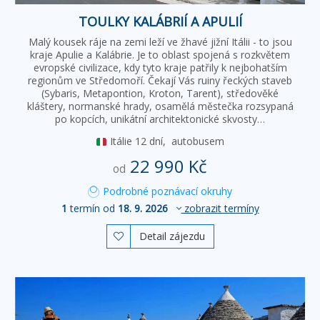
TOULKY KALÁBRIÍ A APULIÍ
Malý kousek ráje na zemi leží ve žhavé jižní Itálii - to jsou
kraje Apulie a Kalábrie. Je to oblast spojená s rozkvětem
evropské civilizace, kdy tyto kraje patřily k nejbohatším
regionům ve Středomoří. Čekají Vás ruiny řeckých staveb
(Sybaris, Metapontion, Kroton, Tarent), středověké
kláštery, normanské hrady, osamělá městečka rozsypaná
po kopcích, unikátní architektonické skvosty…
Itálie
12 dní,
autobusem
22 990 Kč
od
Podrobné poznávací okruhy
1
termín od
18. 9. 2026
zobrazit termíny
Detail zájezdu
