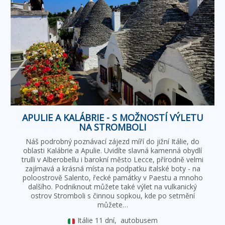
APULIE A KALÁBRIE - S MOŽNOSTÍ VÝLETU
NA STROMBOLI
Náš podrobný poznávací zájezd míří do jižní Itálie, do
oblasti Kalábrie a Apulie. Uvidíte slavná kamenná obydlí
trulli v Alberobellu i barokní město Lecce, přírodně velmi
zajímavá a krásná místa na podpatku italské boty - na
poloostrově Salento, řecké památky v Paestu a mnoho
dalšího. Podniknout můžete také výlet na vulkanický
ostrov Stromboli s činnou sopkou, kde po setmění
můžete…
Itálie
11 dní,
autobusem