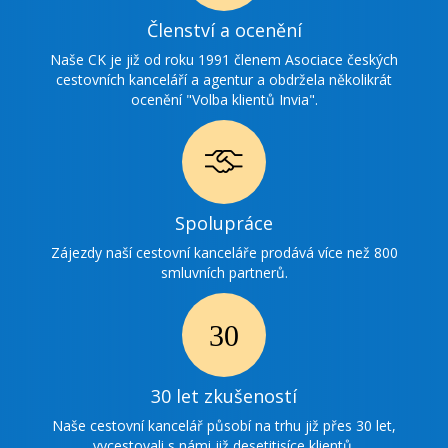
Ikonka
Členství a ocenění
ocenění
Naše CK je již od roku 1991 členem Asociace českých
cestovních kanceláří a agentur a obdržela několikrát
ocenění "Volba klientů Invia".
Ikonka
Spolupráce
spolupráce
Zájezdy naší cestovní kanceláře prodává více než 800
smluvních partnerů.
Ikonka
30
30 let zkušeností
zkušenosti
Naše cestovní kancelář působí na trhu již přes 30 let,
vycestovali s námi již desetitisíce klientů.