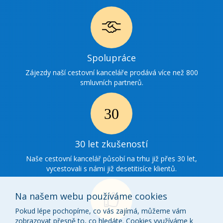
Ikonka
Spolupráce
spolupráce
Zájezdy naší cestovní kanceláře prodává více než 800
smluvních partnerů.
Ikonka
30
30 let zkušeností
zkušenosti
Naše cestovní kancelář působí na trhu již přes 30 let,
vycestovali s námi již desetitisíce klientů.
Na našem webu používáme cookies
Pokud lépe pochopíme, co vás zajímá, můžeme vám
zobrazovat přesně to, co hledáte. Cookies využíváme k