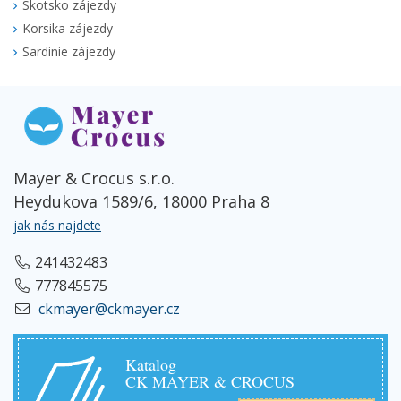
Skotsko zájezdy
Korsika zájezdy
Sardinie zájezdy
Mayer & Crocus s.r.o.
Heydukova 1589/6, 18000 Praha 8
jak nás najdete
241432483
777845575
ckmayer@ckmayer.cz
Katalog
CK MAYER & CROCUS