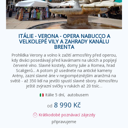
ITÁLIE - VERONA - OPERA NABUCCO A
VELKOLEPÉ VILY A ZAHRADY KANÁLU
BRENTA
Prohlídka Verony a volno k zažití armosféry před operou,
kdy diváci posedávají před kavárnami na ulicích a popíjejí
červené víno. Slavné kostely, domy Julie a Romea, hrad
Scaligerů... A potom již usednete na antické kameny
Arény, zazní slavné árie v nejpompéznějším aranžmá na
světě - až 350 lidí na jevišti spustí slavné sbory. Atmosféru
ještě zvýrazní svíčky v rukách až 20 tisíc…
Itálie
5 dní,
autobusem
8 990 Kč
od
Krátkodobé poznávací zájezdy
připravujeme