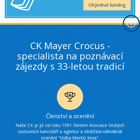
Objednat katalog
CK Mayer Crocus -
specialista na poznávací
zájezdy s 33-letou tradicí
Ikonka
Členství a ocenění
ocenění
Naše CK je již od roku 1991 členem Asociace českých
cestovních kanceláří a agentur a obdržela několikrát
ocenění "Volba klientů Invia".