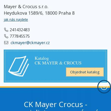
Mayer & Crocus s.r.o.
Heydukova 1589/6, 18000 Praha 8
jak nás najdete
241432483
777845575
ckmayer@ckmayer.cz
Katalog
CK MAYER & CROCUS
Objednat katalog
CK Mayer Crocus -