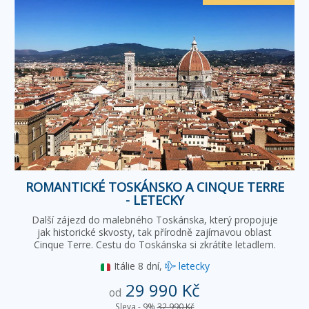
ROMANTICKÉ TOSKÁNSKO A CINQUE TERRE
- LETECKY
Další zájezd do malebného Toskánska, který propojuje
jak historické skvosty, tak přírodně zajímavou oblast
Cinque Terre. Cestu do Toskánska si zkrátíte letadlem.
Itálie
8 dní,
letecky
29 990 Kč
od
Sleva - 9%
32 990 Kč