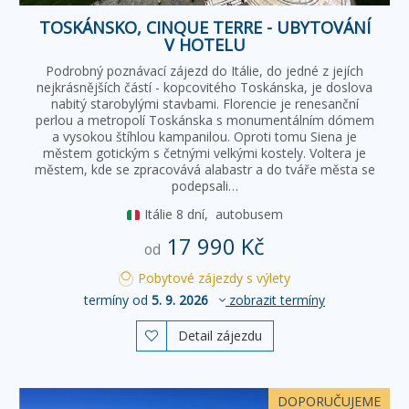
TOSKÁNSKO, CINQUE TERRE - UBYTOVÁNÍ
V HOTELU
Podrobný poznávací zájezd do Itálie, do jedné z jejích
nejkrásnějších částí - kopcovitého Toskánska, je doslova
nabitý starobylými stavbami. Florencie je renesanční
perlou a metropolí Toskánska s monumentálním dómem
a vysokou štíhlou kampanilou. Oproti tomu Siena je
městem gotickým s četnými velkými kostely. Voltera je
městem, kde se zpracovává alabastr a do tváře města se
podepsali…
Itálie
8 dní,
autobusem
17 990 Kč
od
Pobytové zájezdy s výlety
termíny od
5. 9. 2026
zobrazit termíny
Detail zájezdu

DOPORUČUJEME