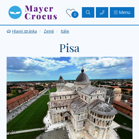
Menu
0
Hlavní stránka
Země
Itálie
Pisa