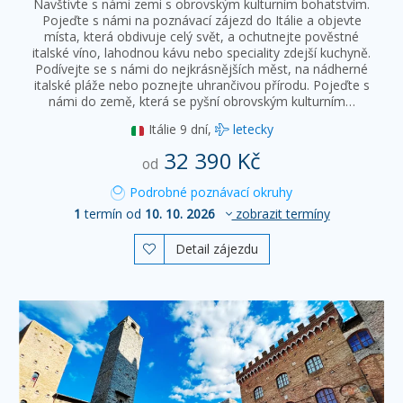
Navštivte s námi zemi s obrovským kulturním bohatstvím.
Pojeďte s námi na poznávací zájezd do Itálie a objevte
místa, která obdivuje celý svět, a ochutnejte pověstné
italské víno, lahodnou kávu nebo speciality zdejší kuchyně.
Podívejte se s námi do nejkrásnějších měst, na nádherné
italské pláže nebo poznejte uhrančivou přírodu. Pojeďte s
námi do země, která se pyšní obrovským kulturním…
Itálie
9 dní,
letecky
32 390 Kč
od
Podrobné poznávací okruhy
1
termín od
10. 10. 2026
zobrazit termíny
Detail zájezdu
