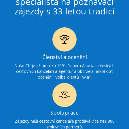
specialista na poznávací
zájezdy s 33-letou tradicí
Ikonka
Členství a ocenění
ocenění
Naše CK je již od roku 1991 členem Asociace českých
cestovních kanceláří a agentur a obdržela několikrát
ocenění "Volba klientů Invia".
Ikonka
Spolupráce
spolupráce
Zájezdy naší cestovní kanceláře prodává více než 800
smluvních partnerů.