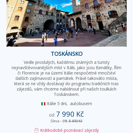
TOSKÁNSKO
Vedle proslulých, každému známých a turisty
nejnavštěvovanějších míst v Itálii, jako jsou Benátky, Řím
či Florencie je na území Itálie nespočetné množství
dalších zajímavostí a památek. Právě takováto místa,
která se ne vždy dostávají do programu tradičních tras
zájezdů, vám chceme nabídnout při našich toulkách
Toskánskem.
Itálie
5 dní,
autobusem
7 990 Kč
od
Sleva - 6%
8 490 Kč
Krátkodobé poznávací zájezdy