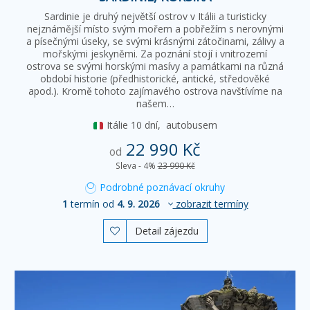
Sardinie je druhý největší ostrov v Itálii a turisticky
nejznámější místo svým mořem a pobřežím s nerovnými
a písečnými úseky, se svými krásnými zátočinami, zálivy a
mořskými jeskyněmi. Za poznání stojí i vnitrozemí
ostrova se svými horskými masívy a památkami na různá
období historie (předhistorické, antické, středověké
apod.). Kromě tohoto zajímavého ostrova navštívíme na
našem…
Itálie
10 dní,
autobusem
22 990 Kč
od
Sleva - 4%
23 990 Kč
Podrobné poznávací okruhy
1
termín od
4. 9. 2026
zobrazit termíny
Detail zájezdu
