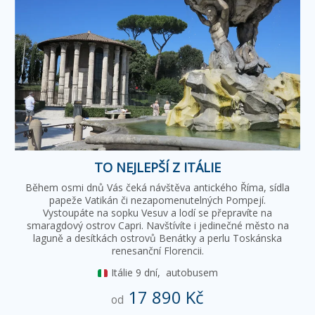
TO NEJLEPŠÍ Z ITÁLIE
Během osmi dnů Vás čeká návštěva antického Říma, sídla
papeže Vatikán či nezapomenutelných Pompejí.
Vystoupáte na sopku Vesuv a lodí se přepravíte na
smaragdový ostrov Capri. Navštívíte i jedinečné město na
laguně a desítkách ostrovů Benátky a perlu Toskánska
renesanční Florencii.
Itálie
9 dní,
autobusem
17 890 Kč
od