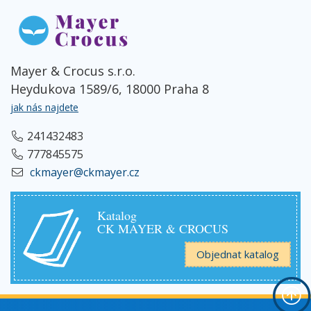
Mayer & Crocus s.r.o.
Heydukova 1589/6, 18000 Praha 8
jak nás najdete
241432483
777845575
ckmayer@ckmayer.cz
Katalog
CK MAYER & CROCUS
Objednat katalog