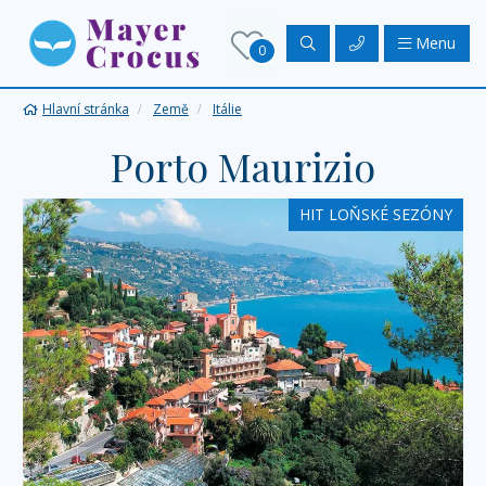
Menu
0
Hlavní stránka
Země
Itálie
Porto Maurizio
HIT LOŇSKÉ SEZÓNY