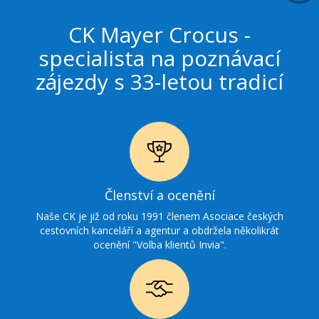
CK Mayer Crocus -
specialista na poznávací
zájezdy s 33-letou tradicí
Ikonka
Členství a ocenění
ocenění
Naše CK je již od roku 1991 členem Asociace českých
cestovních kanceláří a agentur a obdržela několikrát
ocenění "Volba klientů Invia".