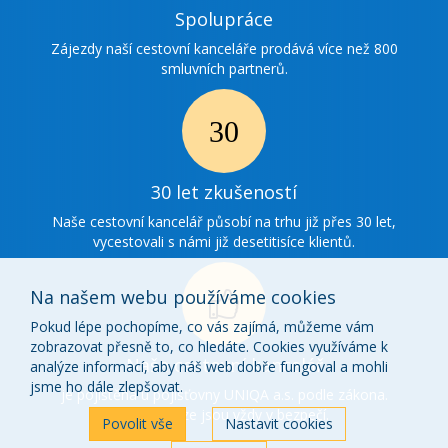
Ikonka
Spolupráce
spolupráce
Zájezdy naší cestovní kanceláře prodává více než 800
smluvních partnerů.
Ikonka
30
30 let zkušeností
zkušenosti
Naše cestovní kancelář působí na trhu již přes 30 let,
vycestovali s námi již desetitisíce klientů.
Na našem webu používáme cookies
Pokud lépe pochopíme, co vás zajímá, můžeme vám
zobrazovat přesně to, co hledáte. Cookies využíváme k
Ikonka
Naše cestovní kancelář
analýze informací, aby náš web dobře fungoval a mohli
o
jsme ho dále zlepšovat.
je pojištěna u pojišťovny UNIQA a.s. podle zákona.
Vaše peníze jsou vždy v bezpečí.
nás
Povolit vše
Nastavit cookies