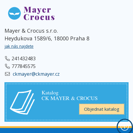
Mayer & Crocus s.r.o.
Heydukova 1589/6, 18000 Praha 8
jak nás najdete
241432483
777845575
ckmayer@ckmayer.cz
Katalog
CK MAYER & CROCUS
Objednat katalog