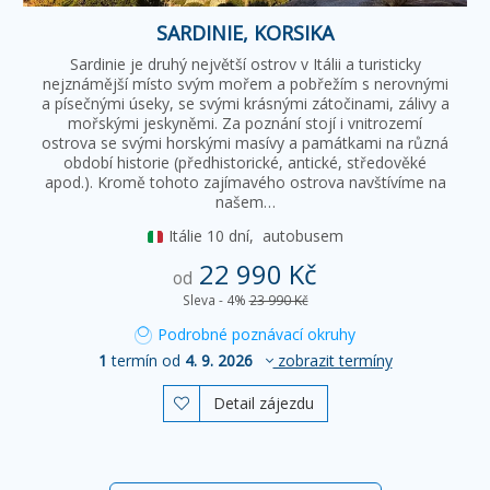
SARDINIE, KORSIKA
Sardinie je druhý největší ostrov v Itálii a turisticky
nejznámější místo svým mořem a pobřežím s nerovnými
a písečnými úseky, se svými krásnými zátočinami, zálivy a
mořskými jeskyněmi. Za poznání stojí i vnitrozemí
ostrova se svými horskými masívy a památkami na různá
období historie (předhistorické, antické, středověké
apod.). Kromě tohoto zajímavého ostrova navštívíme na
našem…
Itálie
10 dní,
autobusem
22 990 Kč
od
Sleva - 4%
23 990 Kč
Podrobné poznávací okruhy
1
termín od
4. 9. 2026
zobrazit termíny
Detail zájezdu
