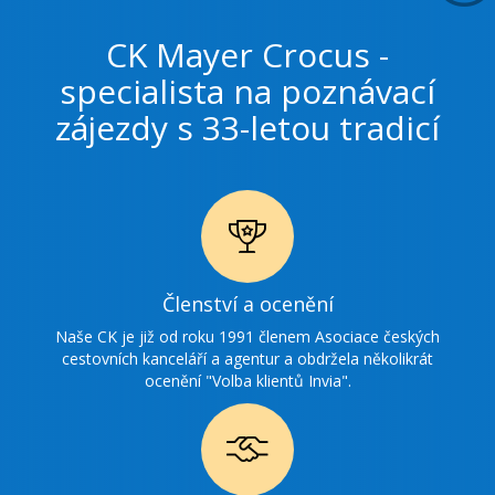
CK Mayer Crocus -
specialista na poznávací
zájezdy s 33-letou tradicí
Ikonka
Členství a ocenění
ocenění
Naše CK je již od roku 1991 členem Asociace českých
cestovních kanceláří a agentur a obdržela několikrát
ocenění "Volba klientů Invia".