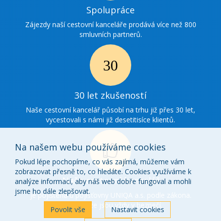
Ikonka
Spolupráce
spolupráce
Zájezdy naší cestovní kanceláře prodává více než 800
smluvních partnerů.
Ikonka
30
30 let zkušeností
zkušenosti
Naše cestovní kancelář působí na trhu již přes 30 let,
vycestovali s námi již desetitisíce klientů.
Na našem webu používáme cookies
Pokud lépe pochopíme, co vás zajímá, můžeme vám
zobrazovat přesně to, co hledáte. Cookies využíváme k
Ikonka
Naše cestovní kancelář
analýze informací, aby náš web dobře fungoval a mohli
o
jsme ho dále zlepšovat.
je pojištěna u pojišťovny UNIQA a.s. podle zákona.
Vaše peníze jsou vždy v bezpečí.
nás
Povolit vše
Nastavit cookies