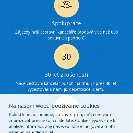
Ikonka
Spolupráce
spolupráce
Zájezdy naší cestovní kanceláře prodává více než 800
smluvních partnerů.
Ikonka
30
30 let zkušeností
zkušenosti
Naše cestovní kancelář působí na trhu již přes 30 let,
vycestovali s námi již desetitisíce klientů.
Na našem webu používáme cookies
Pokud lépe pochopíme, co vás zajímá, můžeme vám
zobrazovat přesně to, co hledáte. Cookies využíváme k
Ikonka
Naše cestovní kancelář
analýze informací, aby náš web dobře fungoval a mohli
jsme ho dále zlepšovat.