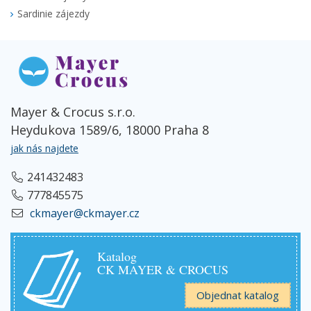
Sardinie zájezdy
Mayer & Crocus s.r.o.
Heydukova 1589/6, 18000 Praha 8
jak nás najdete
241432483
777845575
ckmayer@ckmayer.cz
Katalog
CK MAYER & CROCUS
Objednat katalog