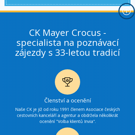
CK Mayer Crocus -
specialista na poznávací
zájezdy s 33-letou tradicí
Ikonka
Členství a ocenění
ocenění
Naše CK je již od roku 1991 členem Asociace českých
cestovních kanceláří a agentur a obdržela několikrát
ocenění "Volba klientů Invia".