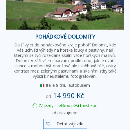
POHÁDKOVÉ DOLOMITY
Další výlet do pohádkového kraje pohoří Dolomit, kde
Vás uchvátí výhledy na horské louky a pastviny, nad
kterými se tyčí rozeklané skalní věže horských masivů.
Dolomity září všemi barvami podle toho, jak je ozáří
slunce – mohou být oranžové ale i sněhově bílé, ostrý
kontrast mezi zelenými pastvinami a skalními štíty také
vybízí k neustálému fotografování.
Itálie
8 dní,
autobusem
14 990 Kč
od
Zájezdy s lehkou pěší turistikou
připravujeme
Detail zájezdu
