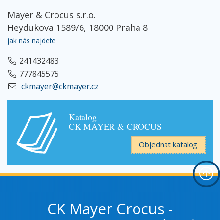
Mayer & Crocus s.r.o.
Heydukova 1589/6, 18000 Praha 8
jak nás najdete
241432483
777845575
ckmayer@ckmayer.cz
Katalog
CK MAYER & CROCUS
Objednat katalog
CK Mayer Crocus -