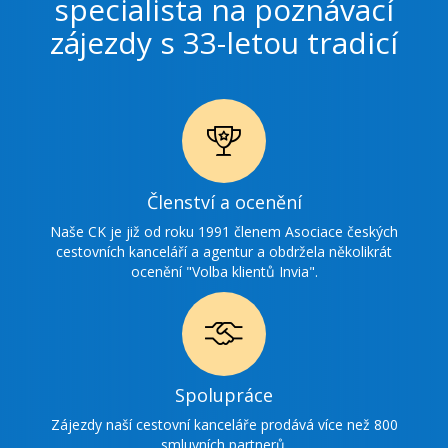
specialista na poznávací
zájezdy s 33-letou tradicí
Ikonka
Členství a ocenění
ocenění
Naše CK je již od roku 1991 členem Asociace českých
cestovních kanceláří a agentur a obdržela několikrát
ocenění "Volba klientů Invia".
Ikonka
Spolupráce
spolupráce
Zájezdy naší cestovní kanceláře prodává více než 800
smluvních partnerů.