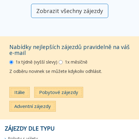
Zobrazit všechny zájezdy
Nabídky nejlepších zájezdů pravidelně na váš
e-mail
1x týdně (vyšší slevy)
1x měsíčně
Z odběru novinek se můžete kdykoliv odhlásit.
Itálie
Pobytové zájezdy
Adventní zájezdy
ZÁJEZDY DLE TYPU
Pobyty s výlety