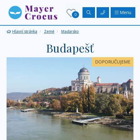
Menu
0
Hlavní stránka
Země
Maďarsko
Budapešť
DOPORUČUJEME