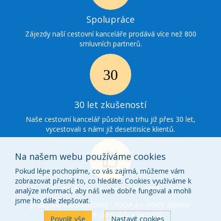
Ikonka
Spolupráce
spolupráce
Zájezdy naší cestovní kanceláře prodává více než 800
smluvních partnerů.
Ikonka
30
30 let zkušeností
zkušenosti
Naše cestovní kancelář působí na trhu již přes 30 let,
vycestovali s námi již desetitisíce klientů.
Na našem webu používáme cookies
Pokud lépe pochopíme, co vás zajímá, můžeme vám
zobrazovat přesně to, co hledáte. Cookies využíváme k
Ikonka
Naše cestovní kancelář
analýze informací, aby náš web dobře fungoval a mohli
o
jsme ho dále zlepšovat.
je pojištěna u pojišťovny UNIQA a.s. podle zákona.
Vaše peníze jsou vždy v bezpečí.
nás
Povolit vše
Nastavit cookies