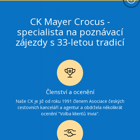
CK Mayer Crocus -
specialista na poznávací
zájezdy s 33-letou tradicí
Ikonka
Členství a ocenění
ocenění
Naše CK je již od roku 1991 členem Asociace českých
cestovních kanceláří a agentur a obdržela několikrát
ocenění "Volba klientů Invia".