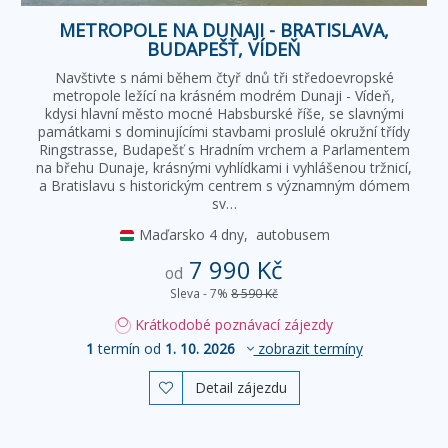
METROPOLE NA DUNAJI - BRATISLAVA,
BUDAPEŠŤ, VÍDEŇ
Navštivte s námi během čtyř dnů tři středoevropské
metropole ležící na krásném modrém Dunaji - Vídeň,
kdysi hlavní město mocné Habsburské říše, se slavnými
památkami s dominujícími stavbami proslulé okružní třídy
Ringstrasse, Budapešť s Hradním vrchem a Parlamentem
na břehu Dunaje, krásnými vyhlídkami i vyhlášenou tržnicí,
a Bratislavu s historickým centrem s významným dómem
sv…
Maďarsko
4 dny,
autobusem
7 990 Kč
od
Sleva - 7%
8 590 Kč
Krátkodobé poznávací zájezdy
1
termín od
1. 10. 2026
zobrazit termíny
Detail zájezdu
