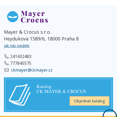
Mayer & Crocus s.r.o.
Heydukova 1589/6, 18000 Praha 8
jak nás najdete
241432483
777845575
ckmayer@ckmayer.cz
Katalog
CK MAYER & CROCUS
Objednat katalog