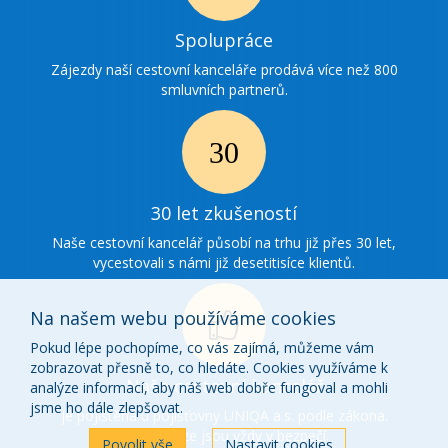
Ikonka
Spolupráce
spolupráce
Zájezdy naší cestovní kanceláře prodává více než 800
smluvních partnerů.
Ikonka
30
30 let zkušeností
zkušenosti
Naše cestovní kancelář působí na trhu již přes 30 let,
vycestovali s námi již desetitisíce klientů.
Na našem webu používáme cookies
Pokud lépe pochopíme, co vás zajímá, můžeme vám
zobrazovat přesně to, co hledáte. Cookies využíváme k
Ikonka
Naše cestovní kancelář
analýze informací, aby náš web dobře fungoval a mohli
o
jsme ho dále zlepšovat.
je pojištěna u pojišťovny UNIQA a.s. podle zákona.
Vaše peníze jsou vždy v bezpečí.
nás
Povolit vše
Nastavit cookies