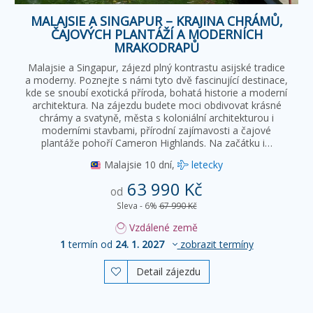
MALAJSIE A SINGAPUR – KRAJINA CHRÁMŮ,
ČAJOVÝCH PLANTÁŽÍ A MODERNÍCH
MRAKODRAPŮ
Malajsie a Singapur, zájezd plný kontrastu asijské tradice
a moderny. Poznejte s námi tyto dvě fascinující destinace,
kde se snoubí exotická příroda, bohatá historie a moderní
architektura. Na zájezdu budete moci obdivovat krásné
chrámy a svatyně, města s koloniální architekturou i
moderními stavbami, přírodní zajímavosti a čajové
plantáže pohoří Cameron Highlands. Na začátku i…
Malajsie
10 dní,
letecky
63 990 Kč
od
Sleva - 6%
67 990 Kč
Vzdálené země
1
termín od
24. 1. 2027
zobrazit termíny
Detail zájezdu
