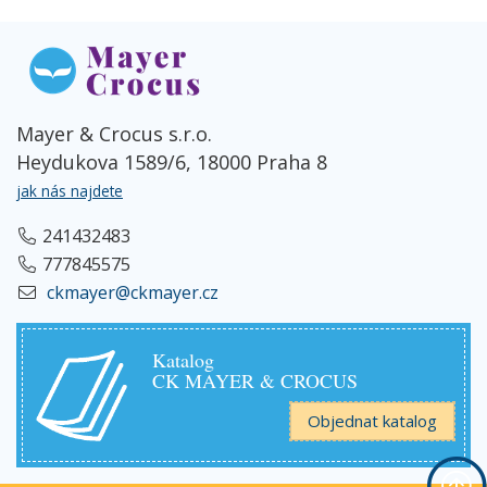
Mayer & Crocus s.r.o.
Heydukova 1589/6, 18000 Praha 8
jak nás najdete
241432483
777845575
ckmayer@ckmayer.cz
Katalog
CK MAYER & CROCUS
Objednat katalog