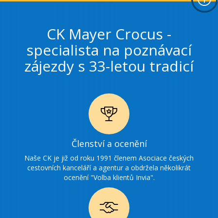
CK Mayer Crocus -
specialista na poznávací
zájezdy s 33-letou tradicí
Ikonka
Členství a ocenění
ocenění
Naše CK je již od roku 1991 členem Asociace českých
cestovních kanceláří a agentur a obdržela několikrát
ocenění "Volba klientů Invia".