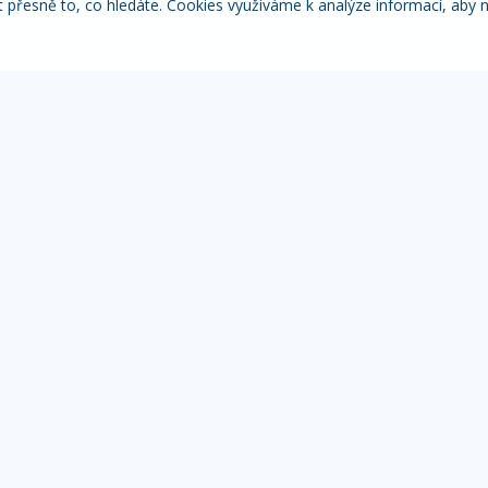
řesně to, co hledáte. Cookies využíváme k analýze informací, aby 
Itálie
Pobytové zájezdy
Adventní
NACE
MOHLO BY VÁS ZAJÍMAT
IN
Přehled zájezdů
Žá