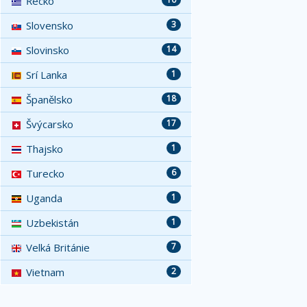
Řecko
Slovensko
3
Slovinsko
14
Srí Lanka
1
Španělsko
18
Švýcarsko
17
Thajsko
1
Turecko
6
Uganda
1
Uzbekistán
1
Velká Británie
7
Vietnam
2