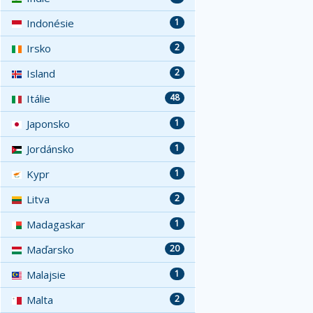
Indonésie
1
Irsko
2
Island
2
Itálie
48
Japonsko
1
Jordánsko
1
Kypr
1
Litva
2
Madagaskar
1
Maďarsko
20
Malajsie
1
Malta
2