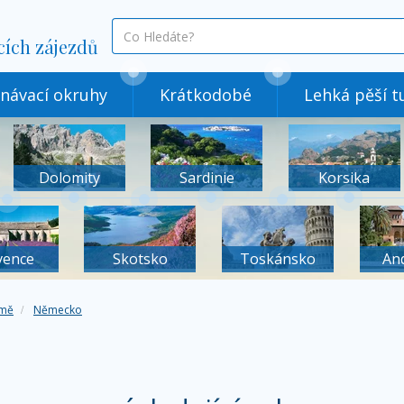
co
cích zájezdů
hledáte
návací okruhy
Krátkodobé
Lehká pěší tu
Dolomity
Sardinie
Korsika
vence
Skotsko
Toskánsko
An
mě
Německo