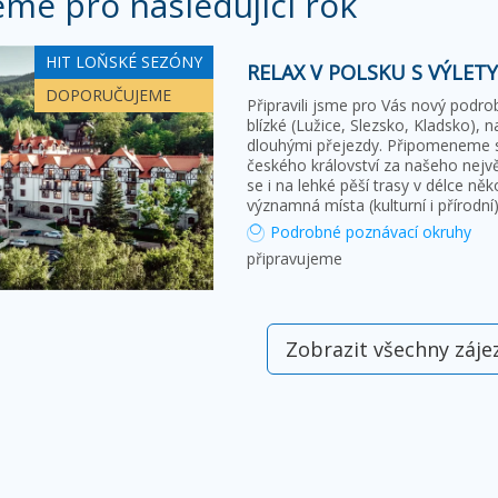
eme pro následující rok
HIT LOŇSKÉ SEZÓNY
RELAX V POLSKU S VÝLET
DOPORUČUJEME
Připravili jsme pro Vás nový podr
blízké (Lužice, Slezsko, Kladsko), n
dlouhými přejezdy. Připomeneme si 
českého království za našeho nejv
se i na lehké pěší trasy v délce ně
významná místa (kulturní i přírodní
Podrobné poznávací okruhy
připravujeme
Zobrazit všechny záje