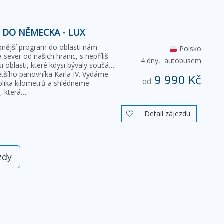
Y DO NĚMECKA - LUX
obnější program do oblasti nám
Polsko
a sever od našich hranic, s nepříliš
4 dny,
autobusem
oblasti, které kdysi bývaly součástí
ětšího panovníka Karla IV. Vydáme
9 990 Kč
od
kolika kilometrů a shlédneme
), která…
Detail zájezdu

zdy