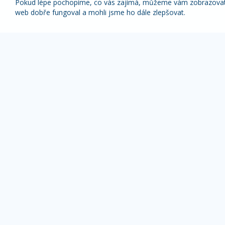
Pokud lépe pochopíme, co vás zajímá, můžeme vám zobrazovat p
web dobře fungoval a mohli jsme ho dále zlepšovat.
Nabídky nejlepších zájezdů pravidelně na váš
e-mail
1x týdně (vyšší slevy)
1x měsíčně
Z odběru novinek se můžete kdykoliv odhlásit.
ZÁJEZDY DLE TYPU
OBLÍBENÉ DESTI
Pobyty s výlety
Alpy zájezdy