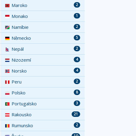
Maroko
2
Monako
1
Namíbie
2
Německo
5
Nepál
2
Nizozemí
4
Norsko
4
Peru
2
Polsko
8
Portugalsko
3
Rakousko
21
Rumunsko
2
10