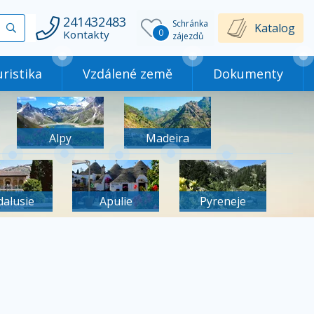
241432483
Schránka
Vyhledat
Katalog
0
Kontakty
zájezdů
ristika
Vzdálené země
Dokumenty
Alpy
Madeira
dalusie
Apulie
Pyreneje