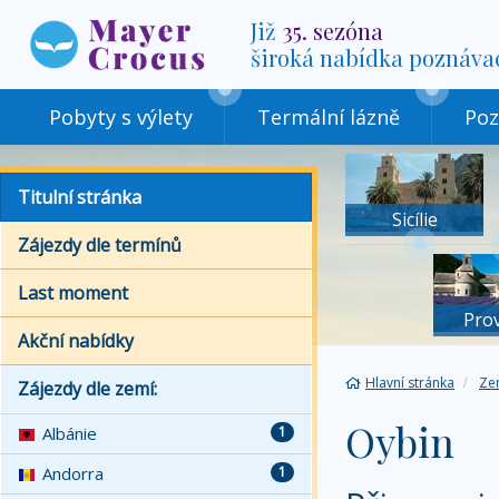
Již
35. sezóna
široká nabídka poznáva
Pobyty s výlety
Termální lázně
Poz
Titulní stránka
Sicílie
Zájezdy dle termínů
Last moment
Pro
Akční nabídky
Hlavní stránka
Ze
Zájezdy dle zemí:
Oybin
Albánie
1
Andorra
1