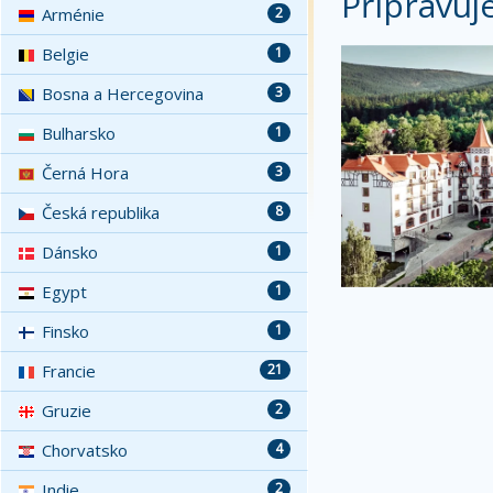
Připravuj
Arménie
2
Belgie
1
Bosna a Hercegovina
3
Bulharsko
1
Černá Hora
3
Česká republika
8
Dánsko
1
Egypt
1
Finsko
1
Francie
21
Gruzie
2
Chorvatsko
4
Indie
2