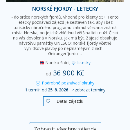
NORSKÉ FJORDY - LETECKY
- do srdce norských fjordů, vhodné pro klienty 55+ Tento
letecký poznávací zájezd je sestaven tak, aby i bez
turisticky náročného programu zahrnul všechna známá
místa Norska, po jejichž zhlédnutí většina lidí touží. Čeká
na vás dovolená v Norsku, jak má být. Zájezd obsahuje
návštěvu památky UNESCO: norské fjordy včetně
vyhlídkové plavby po nejznámějším z nich –
Geirangerfjordu.…
Norsko
6 dní,
letecky
36 900 Kč
od
Podrobné poznávací okruhy
1
termín od
25. 8. 2026
zobrazit termíny
Detail zájezdu

Zobrazit všechny zájezdy