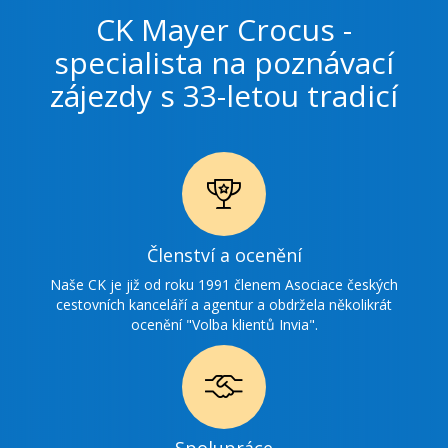
CK Mayer Crocus -
specialista na poznávací
zájezdy s 33-letou tradicí
Ikonka
Členství a ocenění
ocenění
Naše CK je již od roku 1991 členem Asociace českých
cestovních kanceláří a agentur a obdržela několikrát
ocenění "Volba klientů Invia".
Ikonka
Spolupráce