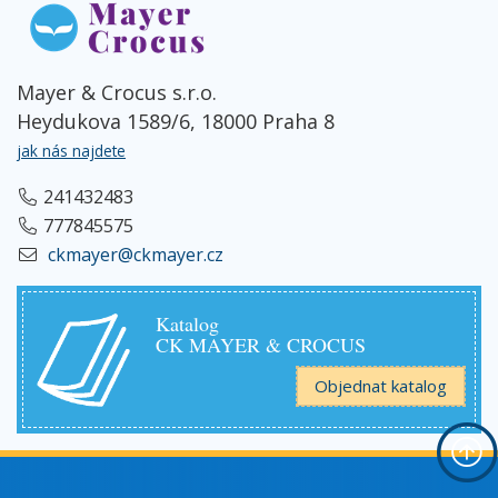
Mayer & Crocus s.r.o.
Heydukova 1589/6, 18000 Praha 8
jak nás najdete
241432483
777845575
ckmayer@ckmayer.cz
Katalog
CK MAYER & CROCUS
Objednat katalog