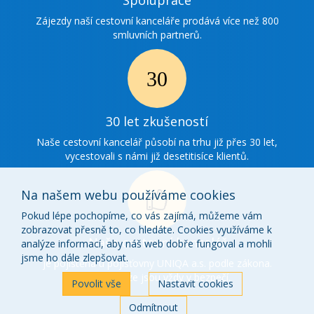
spolupráce
Zájezdy naší cestovní kanceláře prodává více než 800
smluvních partnerů.
Ikonka
30
30 let zkušeností
zkušenosti
Naše cestovní kancelář působí na trhu již přes 30 let,
vycestovali s námi již desetitisíce klientů.
Na našem webu používáme cookies
Pokud lépe pochopíme, co vás zajímá, můžeme vám
zobrazovat přesně to, co hledáte. Cookies využíváme k
Ikonka
Naše cestovní kancelář
analýze informací, aby náš web dobře fungoval a mohli
o
jsme ho dále zlepšovat.
je pojištěna u pojišťovny UNIQA a.s. podle zákona.
Vaše peníze jsou vždy v bezpečí.
nás
Povolit vše
Nastavit cookies
Odmítnout