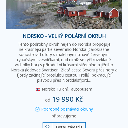
NORSKO - VELKÝ POLÁRNÍ OKRUH
Tento podrobný okruh nejen do Norska propojuje
nejkrásnější partie severního Norska (čarokrásné
souostroví Lofoty s malebnými tmavě červenými
rybářskými vesničkami, nad nimiž se tyčí rozeklané
vrcholky hor) s přírodními krásami středního a jižního
Norska (ledovec Svartisen, Zlatá cesta Severu přes hory a
fjordy začínající proslulou cestou Trollů, pokračující
plavbou přes Norddalsfjord…
Norsko
13 dní,
autobusem
19 990 Kč
od
Podrobné poznávací okruhy
připravujeme
Detail zájezdu
