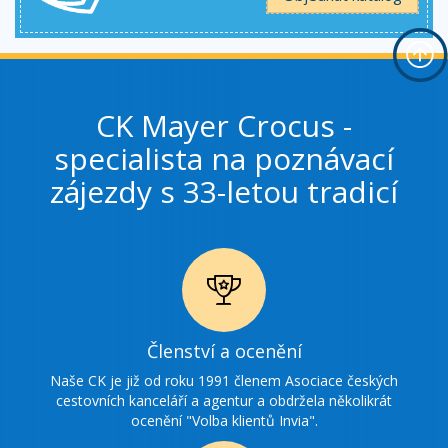
CK Mayer Crocus -
specialista na poznávací
zájezdy s 33-letou tradicí
Ikonka
Členství a ocenění
ocenění
Naše CK je již od roku 1991 členem Asociace českých
cestovních kanceláří a agentur a obdržela několikrát
ocenění "Volba klientů Invia".