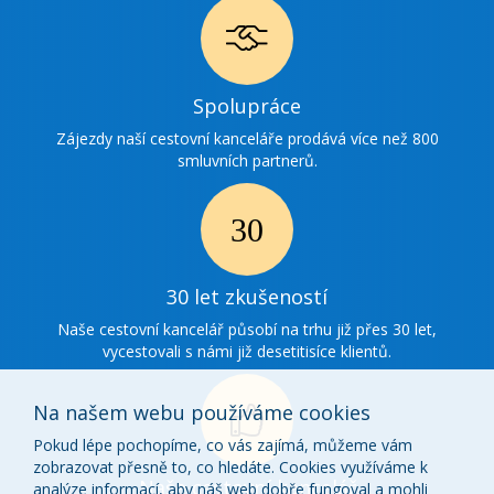
Ikonka
Spolupráce
spolupráce
Zájezdy naší cestovní kanceláře prodává více než 800
smluvních partnerů.
Ikonka
30
30 let zkušeností
zkušenosti
Naše cestovní kancelář působí na trhu již přes 30 let,
vycestovali s námi již desetitisíce klientů.
Na našem webu používáme cookies
Pokud lépe pochopíme, co vás zajímá, můžeme vám
zobrazovat přesně to, co hledáte. Cookies využíváme k
Ikonka
Naše cestovní kancelář
analýze informací, aby náš web dobře fungoval a mohli