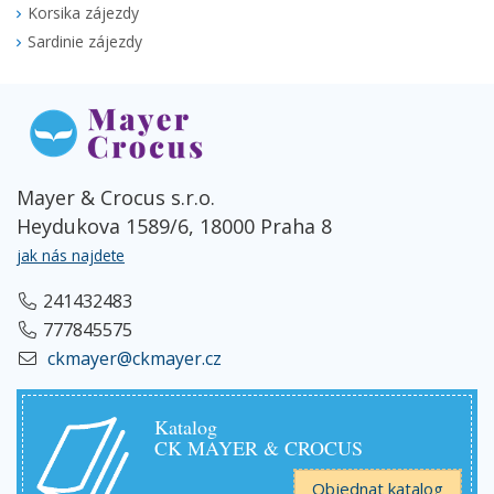
Korsika zájezdy
Sardinie zájezdy
Mayer & Crocus s.r.o.
Heydukova 1589/6, 18000 Praha 8
jak nás najdete
241432483
777845575
ckmayer@ckmayer.cz
Katalog
CK MAYER & CROCUS
Objednat katalog