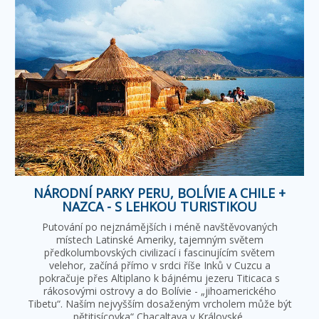
NÁRODNÍ PARKY PERU, BOLÍVIE A CHILE +
NAZCA - S LEHKOU TURISTIKOU
Putování po nejznámějších i méně navštěvovaných
místech Latinské Ameriky, tajemným světem
předkolumbovských civilizací i fascinujícím světem
velehor, začíná přímo v srdci říše Inků v Cuzcu a
pokračuje přes Altiplano k bájnému jezeru Titicaca s
rákosovými ostrovy a do Bolívie - „jihoamerického
Tibetu“. Naším nejvyšším dosaženým vrcholem může být
„pětitisícovka“ Chacaltaya v Královské…