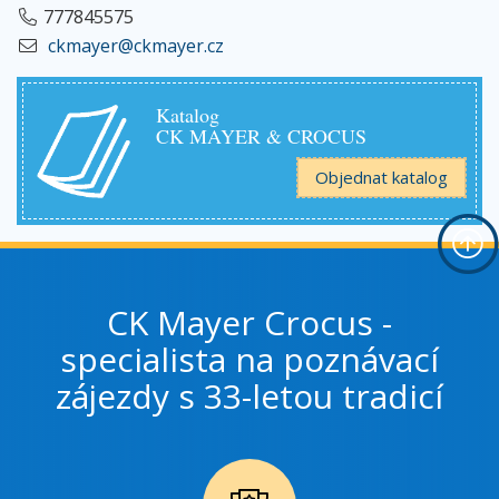
777845575
ckmayer@ckmayer.cz
Katalog
CK MAYER & CROCUS
Objednat katalog
CK Mayer Crocus -
specialista na poznávací
zájezdy s 33-letou tradicí