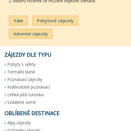
Z odběru novinek se můžete kdykoliv odhlásit.
Itálie
Pobytové zájezdy
Adventní zájezdy
ZÁJEZDY DLE TYPU
Pobyty s výlety
Termální lázně
Poznávací zájezdy
Krátkodobé poznávací
Lehká pěší turistika
Vzdálené země
OBLÍBENÉ DESTINACE
Alpy zájezdy
Dolomity zájezdy