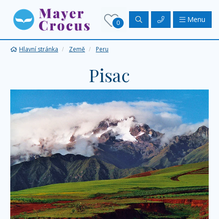
Menu
0
Hlavní stránka
Země
Peru
Pisac