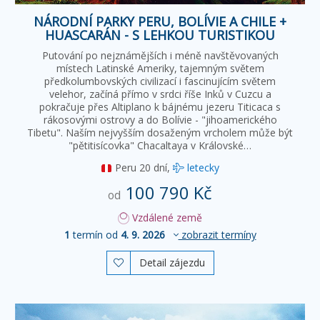
NÁRODNÍ PARKY PERU, BOLÍVIE A CHILE +
HUASCARÁN - S LEHKOU TURISTIKOU
Putování po nejznámějších i méně navštěvovaných
místech Latinské Ameriky, tajemným světem
předkolumbovských civilizací i fascinujícím světem
velehor, začíná přímo v srdci říše Inků v Cuzcu a
pokračuje přes Altiplano k bájnému jezeru Titicaca s
rákosovými ostrovy a do Bolívie - "jihoamerického
Tibetu". Naším nejvyšším dosaženým vrcholem může být
"pětitisícovka" Chacaltaya v Královské…
Peru
20 dní,
letecky
100 790 Kč
od
Vzdálené země
1
termín od
4. 9. 2026
zobrazit termíny
Detail zájezdu
