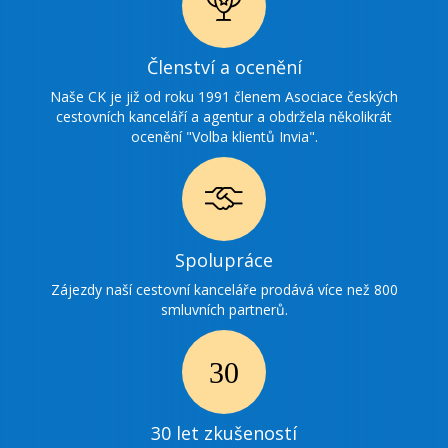
Ikonka
Členství a ocenění
ocenění
Naše CK je již od roku 1991 členem Asociace českých
cestovních kanceláří a agentur a obdržela několikrát
ocenění "Volba klientů Invia".
Ikonka
Spolupráce
spolupráce
Zájezdy naší cestovní kanceláře prodává více než 800
smluvních partnerů.
Ikonka
30
30 let zkušeností