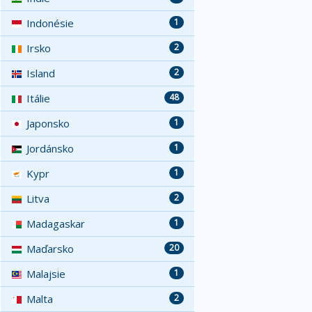
Indonésie
1
Irsko
2
Island
2
Itálie
48
Japonsko
1
Jordánsko
1
Kypr
1
Litva
2
Madagaskar
1
Maďarsko
20
Malajsie
1
Malta
2