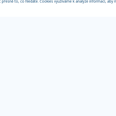
řesně to, co hledáte. Cookies využíváme k analýze informací, aby 
Itálie
Pobytové zájezdy
Adventní
NACE
MOHLO BY VÁS ZAJÍMAT
IN
Přehled zájezdů
Žá