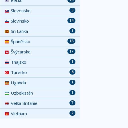
Řecko
Slovensko
3
Slovinsko
14
Srí Lanka
1
Španělsko
18
Švýcarsko
17
Thajsko
1
Turecko
6
Uganda
1
Uzbekistán
1
Velká Británie
7
Vietnam
2