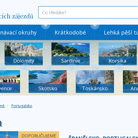
co
cích zájezdů
hledáte
návací okruhy
Krátkodobé
Lehká pěší tu
Dolomity
Sardinie
Korsika
vence
Skotsko
Toskánsko
An
mě
Portugalsko
a
DOPORUČUJEME