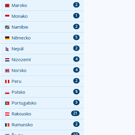
Maroko
2
Monako
1
Namíbie
2
Německo
5
Nepál
2
Nizozemí
4
Norsko
4
Peru
2
Polsko
8
Portugalsko
3
Rakousko
21
Rumunsko
2
10