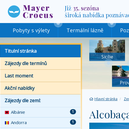
Již
35. sezóna
široká nabídka poznáva
Pobyty s výlety
Termální lázně
Poz
Titulní stránka
Sicílie
Zájezdy dle termínů
Last moment
Pro
Akční nabídky
Hlavní stránka
Ze
Zájezdy dle zemí:
Alcobaç
Albánie
1
Andorra
1