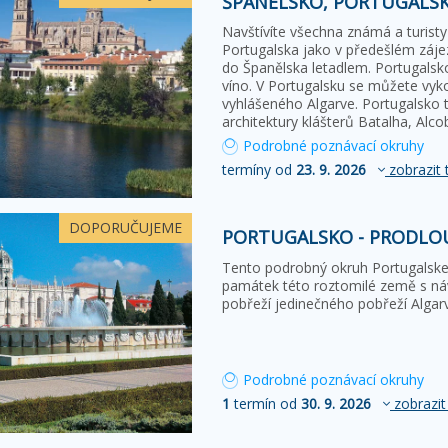
ŠPANĚLSKO, PORTUGALSK
Navštívíte všechna známá a turist
Portugalska jako v předešlém zájez
do Španělska letadlem. Portugalsko
víno. V Portugalsku se můžete vyk
vyhlášeného Algarve. Portugalsko t
architektury klášterů Batalha, Al
Podrobné poznávací okruhy
termíny od
23. 9. 2026
zobrazit 
DOPORUČUJEME
PORTUGALSKO - PRODLO
Tento podrobný okruh Portugalske
památek této roztomilé země s ná
pobřeží jedinečného pobřeží Algar
Podrobné poznávací okruhy
1
termín od
30. 9. 2026
zobrazit