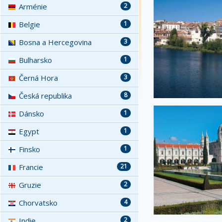
Arménie
2
Belgie
1
Bosna a Hercegovina
3
Bulharsko
1
Černá Hora
3
Česká republika
8
Dánsko
1
Egypt
1
Finsko
1
Francie
21
Gruzie
2
Chorvatsko
4
Indie
2