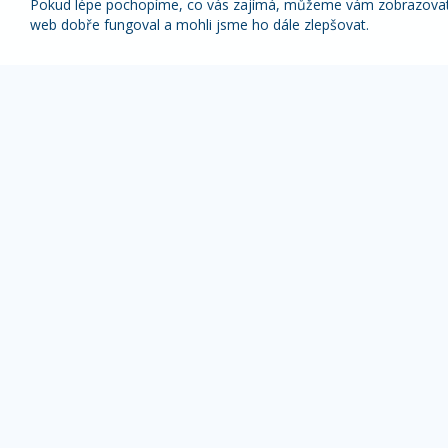
Pokud lépe pochopíme, co vás zajímá, můžeme vám zobrazovat p
web dobře fungoval a mohli jsme ho dále zlepšovat.
Nabídky nejlepších zájezdů pravidelně na váš
e-mail
1x týdně (vyšší slevy)
1x měsíčně
Z odběru novinek se můžete kdykoliv odhlásit.
ZÁJEZDY DLE TYPU
OBLÍBENÉ DESTI
Pobyty s výlety
Alpy zájezdy