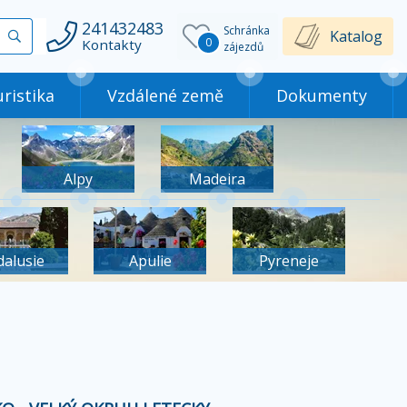
241432483
Schránka
Vyhledat
Katalog
0
Kontakty
zájezdů
ristika
Vzdálené země
Dokumenty
Alpy
Madeira
dalusie
Apulie
Pyreneje