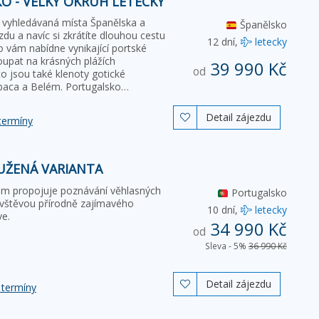
O - VELKÝ OKRUH LETECKY
y vyhledávaná místa Španělska a
Španělsko
du a navíc si zkrátíte dlouhou cestu
12 dní,
letecky
 vám nabídne vynikající portské
oupat na krásných plážích
39 990 Kč
od
o jsou také klenoty gotické
cobaca a Belém. Portugalsko…
Detail zájezdu

termíny
UŽENÁ VARIANTA
m propojuje poznávání věhlasných
Portugalsko
vštěvou přírodně zajímavého
10 dní,
letecky
ve.
34 990 Kč
od
Sleva - 5%
36 990 Kč
Detail zájezdu

 termíny