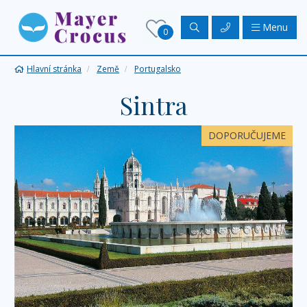
Menu
0
Hlavní stránka
Země
Portugalsko
Sintra
DOPORUČUJEME