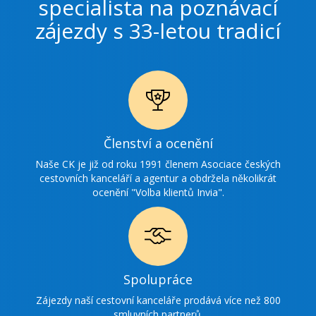
specialista na poznávací
zájezdy s 33-letou tradicí
Ikonka
Členství a ocenění
ocenění
Naše CK je již od roku 1991 členem Asociace českých
cestovních kanceláří a agentur a obdržela několikrát
ocenění "Volba klientů Invia".
Ikonka
Spolupráce
spolupráce
Zájezdy naší cestovní kanceláře prodává více než 800
smluvních partnerů.