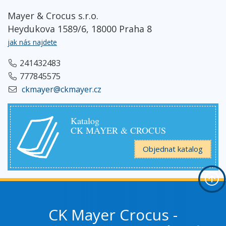
Mayer & Crocus s.r.o.
Heydukova 1589/6, 18000 Praha 8
jak nás najdete
241432483
777845575
ckmayer@ckmayer.cz
Katalog
CK MAYER & CROCUS
Objednat katalog
CK Mayer Crocus -