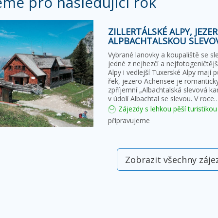
eme pro následující rok
ZILLERTÁLSKÉ ALPY, JEZE
ALPBACHTALSKOU SLEVO
Vybrané lanovky a koupaliště se s
jedné z nejhezčí a nejfotogeničtější
Alpy i vedlejší Tuxerské Alpy mají 
řek, jezero Achensee je romantic
zpříjemní „Albachtalská slevová ka
v údolí Albachtal se slevou. V roce
Zájezdy s lehkou pěší turistikou
připravujeme
Zobrazit všechny záje