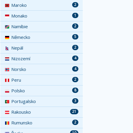
Maroko
2
Monako
1
Namíbie
2
Německo
5
Nepál
2
Nizozemí
4
Norsko
4
Peru
2
Polsko
8
Portugalsko
3
Rakousko
21
Rumunsko
2
10