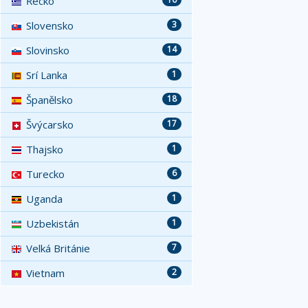
Řecko
Slovensko
3
Slovinsko
14
Srí Lanka
1
Španělsko
18
Švýcarsko
17
Thajsko
1
Turecko
6
Uganda
1
Uzbekistán
1
Velká Británie
7
Vietnam
2