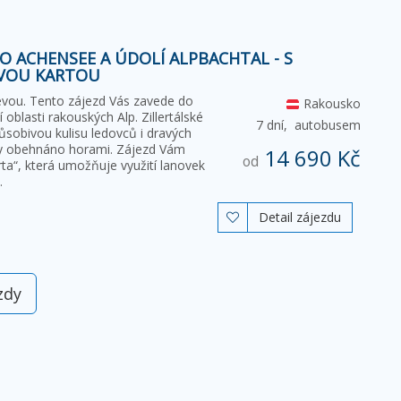
RO ACHENSEE A ÚDOLÍ ALPBACHTAL - S
VOU KARTOU
levou. Tento zájezd Vás zavede do
Rakousko
 oblasti rakouských Alp. Zillertálské
7 dní,
autobusem
působivou kulisu ledovců i dravých
ky obehnáno horami. Zájezd Vám
14 690 Kč
od
rta“, která umožňuje využití lanovek
…
Detail zájezdu

zdy