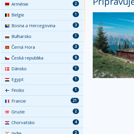
Připravuj
Arménie
2
Belgie
1
Bosna a Hercegovina
3
Bulharsko
1
Černá Hora
3
Česká republika
8
Dánsko
1
Egypt
1
Finsko
1
Francie
21
Gruzie
2
Chorvatsko
4
Indie
2