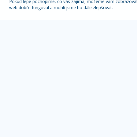
Pokud lépe pochopíme, co vás zajímá, můžeme vám zobrazovat p
web dobře fungoval a mohli jsme ho dále zlepšovat.
Nabídky nejlepších zájezdů pravidelně na váš
e-mail
1x týdně (vyšší slevy)
1x měsíčně
Z odběru novinek se můžete kdykoliv odhlásit.
ZÁJEZDY DLE TYPU
OBLÍBENÉ DESTI
Pobyty s výlety
Alpy zájezdy