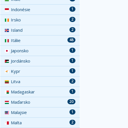
Indonésie
1
Irsko
2
Island
2
Itálie
48
Japonsko
1
Jordánsko
1
Kypr
1
Litva
2
Madagaskar
1
Maďarsko
20
Malajsie
1
Malta
2