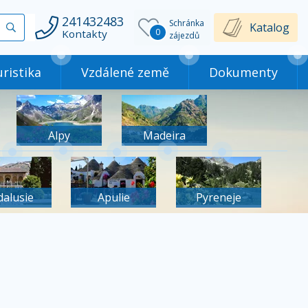
241432483
Schránka
Vyhledat
Katalog
0
Kontakty
zájezdů
ristika
Vzdálené země
Dokumenty
Alpy
Madeira
dalusie
Apulie
Pyreneje