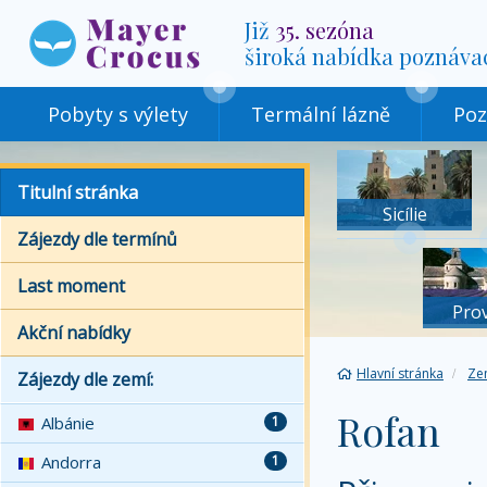
Již
35. sezóna
široká nabídka poznáva
Pobyty s výlety
Termální lázně
Poz
Titulní stránka
Sicílie
Zájezdy dle termínů
Last moment
Pro
Akční nabídky
Hlavní stránka
Ze
Zájezdy dle zemí:
Rofan
Albánie
1
Andorra
1