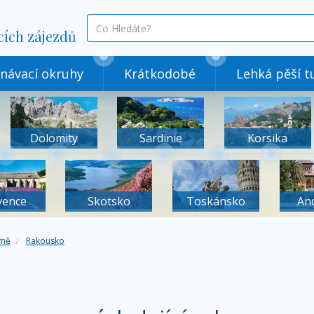
co
cích zájezdů
hledáte
návací okruhy
Krátkodobé
Lehká pěší tu
Dolomity
Sardinie
Korsika
vence
Skotsko
Toskánsko
An
mě
Rakousko