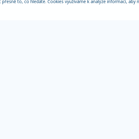
řesně to, co hledáte. Cookies využíváme k analýze informací, aby 
Itálie
Pobytové zájezdy
Adventní
NACE
MOHLO BY VÁS ZAJÍMAT
IN
Přehled zájezdů
Žá