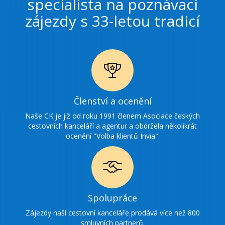
specialista na poznávací
zájezdy s 33-letou tradicí
Ikonka
Členství a ocenění
ocenění
Naše CK je již od roku 1991 členem Asociace českých
cestovních kanceláří a agentur a obdržela několikrát
ocenění "Volba klientů Invia".
Ikonka
Spolupráce
spolupráce
Zájezdy naší cestovní kanceláře prodává více než 800
smluvních partnerů.