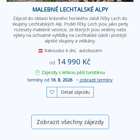
MALEBNÉ LECHTALSKÉ ALPY
Zájezd do oblasti krásného horského údolí říčky Lech do
skupiny Lechtalských Alp. Podél říčky Lech jsou jako perly
rozesety malebné vesnice, ze kterých jsou vedeny naše
výlety na úchvatné vyhlídky na Lechtalské údolí i protější
alpské skupiny a velikány.
Rakousko
6 dní,
autobusem
14 990 Kč
od
Zájezdy s lehkou pěší turistikou
termíny od
16. 8. 2026
zobrazit termíny
Detail zájezdu

Zobrazit všechny zájezdy