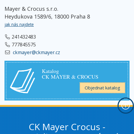
Mayer & Crocus s.r.o.
Heydukova 1589/6, 18000 Praha 8
jak nás najdete
241432483
777845575
ckmayer@ckmayer.cz
Katalog
CK MAYER & CROCUS
Objednat katalog
CK Mayer Crocus -