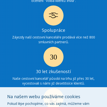
ocenění "Volba klientů Invia".
Ikonka
Spolupráce
spolupráce
Zájezdy naší cestovní kanceláře prodává více než 800
smluvních partnerů.
Ikonka
30
30 let zkušeností
zkušenosti
Naše cestovní kancelář působí na trhu již přes 30 let,
vycestovali s námi již desetitisíce klientů.
Na našem webu používáme cookies
Pokud lépe pochopíme, co vás zajímá, můžeme vám