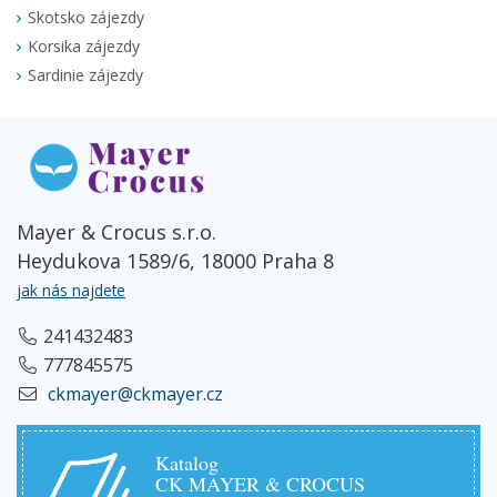
Skotsko zájezdy
Korsika zájezdy
Sardinie zájezdy
Mayer & Crocus s.r.o.
Heydukova 1589/6, 18000 Praha 8
jak nás najdete
241432483
777845575
ckmayer@ckmayer.cz
Katalog
CK MAYER & CROCUS