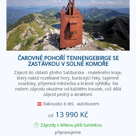
ČAROVNÉ POHOŘÍ TENNENGEBIRGE SE
ZASTÁVKOU V SOLNÉ KOMOŘE
Zájezd do oblasti jižního Salzburska - malebného kraje,
který nabízí rozeklané hory, burácející řeky, tajemné
soutěsky, příjemná městečka a krásné vyhlídky. Na
našem zájezdu okusíme od každého kousek, což dělá
zájezd pestrý a atraktivní.
Rakousko
6 dní,
autobusem
13 990 Kč
od
Zájezdy s lehkou pěší turistikou
připravujeme