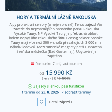
HORY A TERMÁLNÍ LÁZNĚ RAKOUSKA
Alpy pro aktivní seniory (a nejen pro ně) Tento zájezd Vás
zavede do nejznámějšího národního parku Rakouska
Vysoké Taury. NP Vysoké Taury je překrásná oblast
kolem nejvyššího rakouského štítu Grossglockner. Vysoké
Taury mají více než 300 vrcholů přesahujících 3 000 m a
několik ledovců. Mezi turistické magnety patří i upravená
lázeňská městečka (Bad Gastein aj.). Ubytování je
zajištěno…
Rakousko
7 dní,
autobusem
15 990 Kč
od
Sleva - 3%
16 490 Kč
Zájezdy s lehkou pěší turistikou
1
termín od
23. 8. 2026
zobrazit termíny
Detail zájezdu
