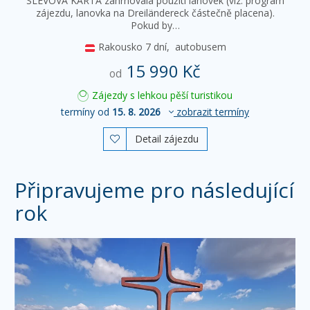
SLEVOVÁ KARTA zahrnovala použití lanovek (viz. program
zájezdu, lanovka na Dreiländereck částečně placena).
Pokud by…
Rakousko
7 dní,
autobusem
15 990 Kč
od
Zájezdy s lehkou pěší turistikou
termíny od
15. 8. 2026
zobrazit termíny
Detail zájezdu

Připravujeme pro následující
rok