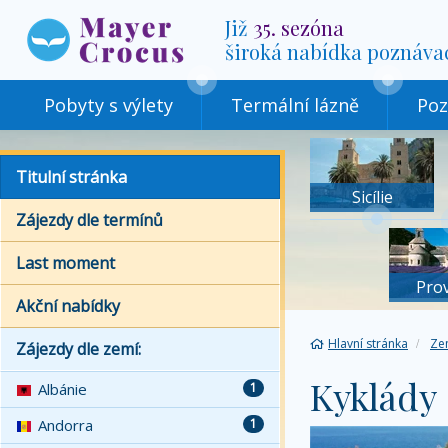
Již
35. sezóna
široká nabídka poznáva
Pobyty s výlety
Termální lázně
Poz
Titulní stránka
Sicílie
Zájezdy dle termínů
Last moment
Pro
Akční nabídky
Hlavní stránka
Ze
Zájezdy dle zemí:
Kyklády
Albánie
1
Andorra
1