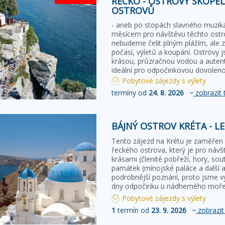
ŘECKO - OSTROVY SKOPEL
OSTROVŮ
- aneb po stopách slavného muzik
měsícem pro návštěvu těchto ostrov
nebudeme čelit plným plážím, ale z
počasí, výletů a koupání. Ostrovy 
krásou, průzračnou vodou a auten
ideální pro odpočinkovou dovolen
Pobytové zájezdy s výlety
termíny od
24. 8. 2026
zobrazit 
BÁJNÝ OSTROV KRÉTA - L
Tento zájezd na Krétu je zaměřen
řeckého ostrova, který je pro návšt
krásami (členité pobřeží, hory, sou
památek (mínojské paláce a další a
podrobnější poznání, proto jsme v
dny odpočinku u nádherného moře 
Pobytové zájezdy s výlety
1
termín od
23. 9. 2026
zobrazit