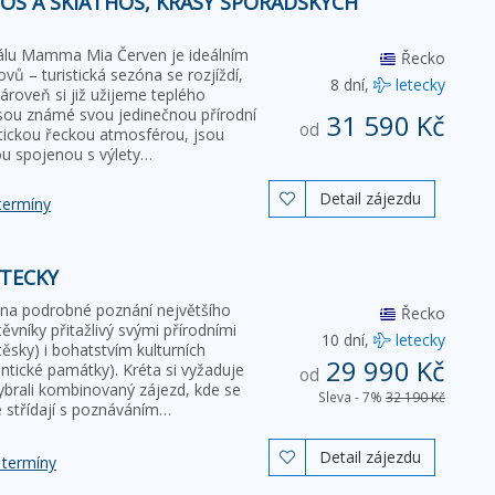
OS A SKIATHOS, KRÁSY SPORADSKÝCH
álu Mamma Mia Červen je ideálním
Řecko
ů – turistická sezóna se rozjíždí,
8 dní,
letecky
ároveň si již užijeme teplého
jsou známé svou jedinečnou přírodní
31 590 Kč
od
tickou řeckou atmosférou, jsou
ou spojenou s výlety…
Detail zájezdu

termíny
ETECKY
 na podrobné poznání největšího
Řecko
ěvníky přitažlivý svými přírodními
10 dní,
letecky
těsky) i bohatstvím kulturních
29 990 Kč
ntické památky). Kréta si vyžaduje
od
ybrali kombinovaný zájezd, kde se
Sleva - 7%
32 190 Kč
střídají s poznáváním…
Detail zájezdu

 termíny