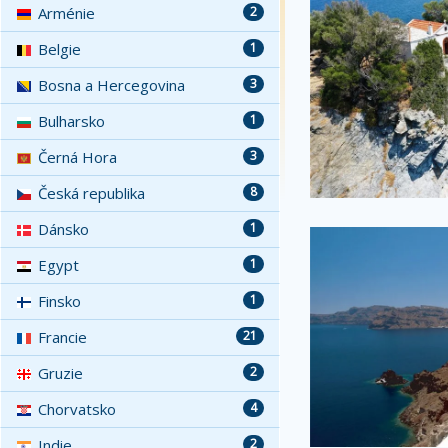
Arménie
2
Belgie
1
Bosna a Hercegovina
3
Bulharsko
1
Černá Hora
3
Česká republika
8
Dánsko
1
Egypt
1
Finsko
1
Francie
21
Gruzie
2
Chorvatsko
4
Indie
2