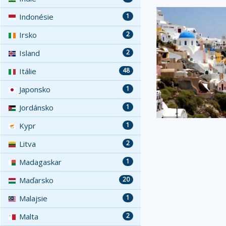
Indonésie
1
Irsko
2
Island
2
Itálie
48
Japonsko
1
Jordánsko
1
Kypr
1
Litva
2
Madagaskar
1
Maďarsko
20
Malajsie
1
Malta
2