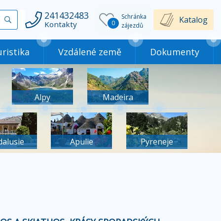
241432483
Schránka
Vyhledat
Katalog
0
Kontakty
zájezdů
ristika
Vzdálené země
Dokumenty
Alpy
Madeira
dalusie
Apulie
Pyreneje