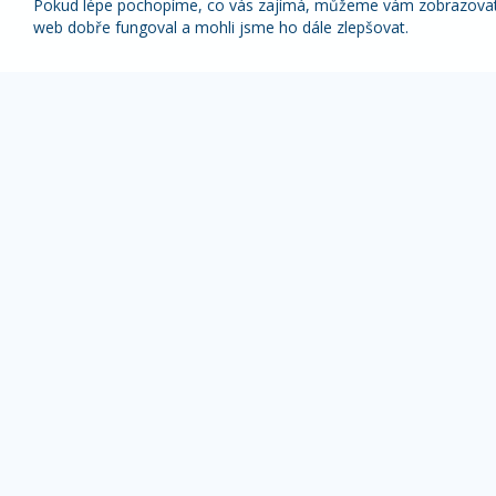
Pokud lépe pochopíme, co vás zajímá, můžeme vám zobrazovat p
web dobře fungoval a mohli jsme ho dále zlepšovat.
Nabídky nejlepších zájezdů pravidelně na váš
e-mail
1x týdně (vyšší slevy)
1x měsíčně
Z odběru novinek se můžete kdykoliv odhlásit.
ZÁJEZDY DLE TYPU
OBLÍBENÉ DESTI
Pobyty s výlety
Alpy zájezdy