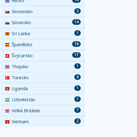
Řecko
Slovensko
3
Slovinsko
14
Srí Lanka
1
Španělsko
18
Švýcarsko
17
Thajsko
1
Turecko
6
Uganda
1
Uzbekistán
1
Velká Británie
7
Vietnam
2