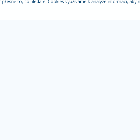
řesně to, co hledáte. Cookies využíváme k analýze informací, aby 
Itálie
Pobytové zájezdy
Adventní
NACE
MOHLO BY VÁS ZAJÍMAT
IN
Přehled zájezdů
Žá