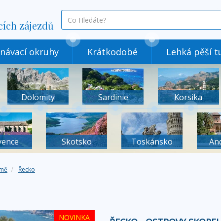
co
cích zájezdů
hledáte
návací okruhy
Krátkodobé
Lehká pěší tu
Dolomity
Sardinie
Korsika
vence
Skotsko
Toskánsko
An
mě
Řecko
NOVINKA