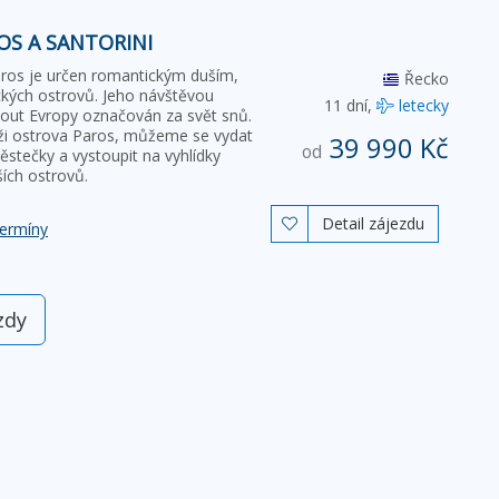
OS A SANTORINI
os je určen romantickým duším,
Řecko
ckých ostrovů. Jeho návštěvou
11 dní,
letecky
kout Evropy označován za svět snů.
ži ostrova Paros, můžeme se vydat
39 990 Kč
od
ěstečky a vystoupit na vyhlídky
ích ostrovů.
Detail zájezdu

termíny
zdy