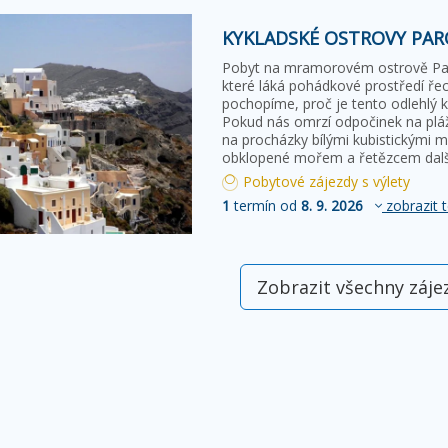
KYKLADSKÉ OSTROVY PAR
Pobyt na mramorovém ostrově Par
které láká pohádkové prostředí ře
pochopíme, proč je tento odlehlý 
Pokud nás omrzí odpočinek na plá
na procházky bílými kubistickými m
obklopené mořem a řetězcem dalš
Pobytové zájezdy s výlety
1
termín od
8. 9. 2026
zobrazit 
Zobrazit všechny záje