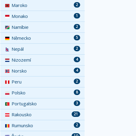
Maroko
2
Monako
1
Namíbie
2
Německo
5
Nepál
2
Nizozemí
4
Norsko
4
Peru
2
Polsko
8
Portugalsko
3
Rakousko
21
Rumunsko
2
10