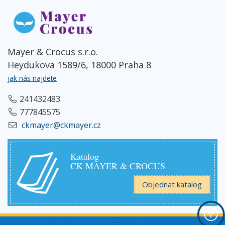
Mayer & Crocus s.r.o.
Heydukova 1589/6, 18000 Praha 8
jak nás najdete
241432483
777845575
ckmayer@ckmayer.cz
Katalog
CK MAYER & CROCUS
Objednat katalog