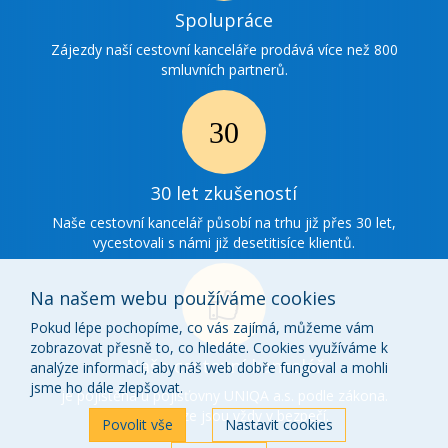
Ikonka
Spolupráce
spolupráce
Zájezdy naší cestovní kanceláře prodává více než 800
smluvních partnerů.
Ikonka
30
30 let zkušeností
zkušenosti
Naše cestovní kancelář působí na trhu již přes 30 let,
vycestovali s námi již desetitisíce klientů.
Na našem webu používáme cookies
Pokud lépe pochopíme, co vás zajímá, můžeme vám
zobrazovat přesně to, co hledáte. Cookies využíváme k
Ikonka
Naše cestovní kancelář
analýze informací, aby náš web dobře fungoval a mohli
o
jsme ho dále zlepšovat.
je pojištěna u pojišťovny UNIQA a.s. podle zákona.
Vaše peníze jsou vždy v bezpečí.
nás
Povolit vše
Nastavit cookies