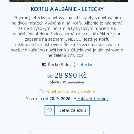
KORFU A ALBÁNIE - LETECKY
Příjemný letecký pobytový zájezd s výlety s ubytováním
na dvou místech v Albánii a na Korfu. Albánie je nádherná
země s vysokými horami a tyrkysovým mořem a s
nepřehlédnutelnou řadou památek, z nichž některé jsou
zapsané na seznam UNESCO. Jestli je Korfu
nejkrásnějším ostrovem Řecká záleží na subjektivních
pocitech každého návštěvníka. Objektivně je ale ostrovem
nejzelenějším, což…
Řecko
9 dní,
letecky
28 990 Kč
od
Sleva - 3%
29 990 Kč
Pobytové zájezdy s výlety
1
termín od
20. 9. 2026
zobrazit termíny
Detail zájezdu
