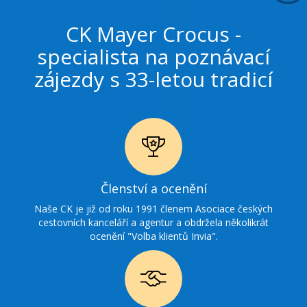
CK Mayer Crocus -
specialista na poznávací
zájezdy s 33-letou tradicí
Ikonka
Členství a ocenění
ocenění
Naše CK je již od roku 1991 členem Asociace českých
cestovních kanceláří a agentur a obdržela několikrát
ocenění "Volba klientů Invia".