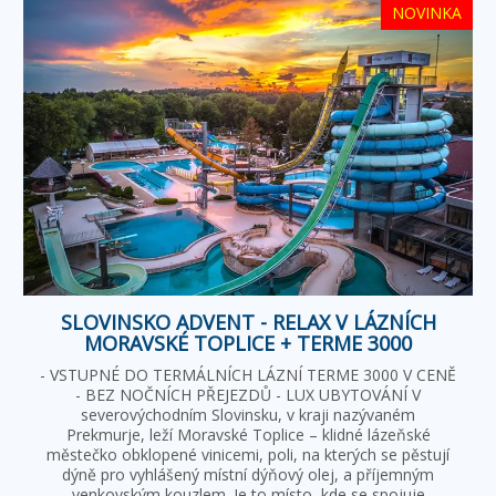
NOVINKA
SLOVINSKO ADVENT - RELAX V LÁZNÍCH
MORAVSKÉ TOPLICE + TERME 3000
- VSTUPNÉ DO TERMÁLNÍCH LÁZNÍ TERME 3000 V CENĚ
- BEZ NOČNÍCH PŘEJEZDŮ - LUX UBYTOVÁNÍ V
severovýchodním Slovinsku, v kraji nazývaném
Prekmurje, leží Moravské Toplice – klidné lázeňské
městečko obklopené vinicemi, poli, na kterých se pěstují
dýně pro vyhlášený místní dýňový olej, a příjemným
venkovským kouzlem. Je to místo, kde se spojuje