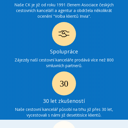
ocenění
Naše CK je již od roku 1991 členem Asociace českých
cestovních kanceláří a agentur a obdržela několikrát
ocenění "Volba klientů Invia".
Ikonka
Spolupráce
spolupráce
Zájezdy naší cestovní kanceláře prodává více než 800
smluvních partnerů.
Ikonka
30
30 let zkušeností
zkušenosti
Naše cestovní kancelář působí na trhu již přes 30 let,
vycestovali s námi již desetitisíce klientů.