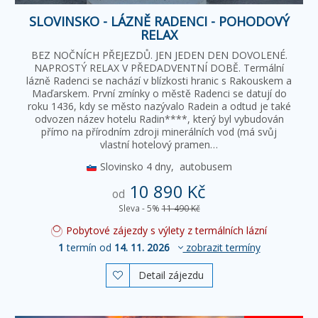
SLOVINSKO - LÁZNĚ RADENCI - POHODOVÝ
RELAX
BEZ NOČNÍCH PŘEJEZDŮ. JEN JEDEN DEN DOVOLENÉ.
NAPROSTÝ RELAX V PŘEDADVENTNÍ DOBĚ. Termální
lázně Radenci se nachází v blízkosti hranic s Rakouskem a
Maďarskem. První zmínky o městě Radenci se datují do
roku 1436, kdy se město nazývalo Radein a odtud je také
odvozen název hotelu Radin****, který byl vybudován
přímo na přírodním zdroji minerálních vod (má svůj
vlastní hotelový pramen…
Slovinsko
4 dny,
autobusem
10 890 Kč
od
Sleva - 5%
11 490 Kč
Pobytové zájezdy s výlety z termálních lázní
1
termín od
14. 11. 2026
zobrazit termíny
Detail zájezdu
