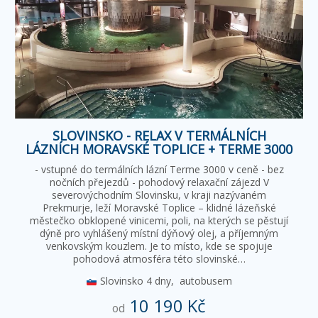
SLOVINSKO - RELAX V TERMÁLNÍCH
LÁZNÍCH MORAVSKÉ TOPLICE + TERME 3000
- vstupné do termálních lázní Terme 3000 v ceně - bez
nočních přejezdů - pohodový relaxační zájezd V
severovýchodním Slovinsku, v kraji nazývaném
Prekmurje, leží Moravské Toplice – klidné lázeňské
městečko obklopené vinicemi, poli, na kterých se pěstují
dýně pro vyhlášený místní dýňový olej, a příjemným
venkovským kouzlem. Je to místo, kde se spojuje
pohodová atmosféra této slovinské…
Slovinsko
4 dny,
autobusem
10 190 Kč
od