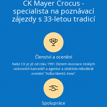
CK Mayer Crocus -
specialista na poznávací
zájezdy s 33-letou tradicí
Ikonka
Členství a ocenění
ocenění
Naše CK je již od roku 1991 členem Asociace českých
cestovních kanceláří a agentur a obdržela několikrát
ocenění "Volba klientů Invia".
Ikonka
Spolupráce