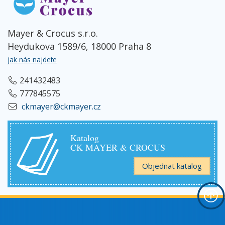
Mayer & Crocus s.r.o.
Heydukova 1589/6, 18000 Praha 8
jak nás najdete
241432483
777845575
ckmayer@ckmayer.cz
Katalog
CK MAYER & CROCUS
Objednat katalog