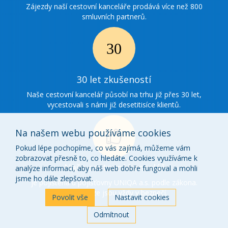
spolupráce
Zájezdy naší cestovní kanceláře prodává více než 800
smluvních partnerů.
Ikonka
30
30 let zkušeností
zkušenosti
Naše cestovní kancelář působí na trhu již přes 30 let,
vycestovali s námi již desetitisíce klientů.
Na našem webu používáme cookies
Pokud lépe pochopíme, co vás zajímá, můžeme vám
zobrazovat přesně to, co hledáte. Cookies využíváme k
Ikonka
Naše cestovní kancelář
analýze informací, aby náš web dobře fungoval a mohli
o
jsme ho dále zlepšovat.
je pojištěna u pojišťovny UNIQA a.s. podle zákona.
Vaše peníze jsou vždy v bezpečí.
nás
Povolit vše
Nastavit cookies
Odmítnout