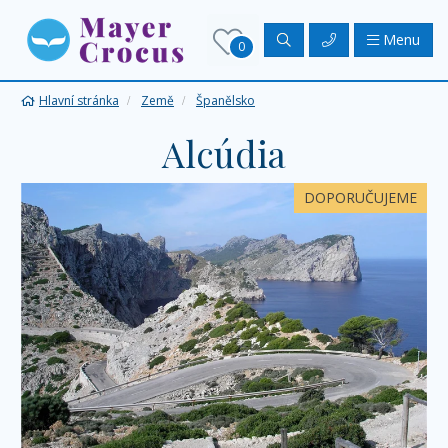
Menu
0
Hlavní stránka
Země
Španělsko
Alcúdia
DOPORUČUJEME