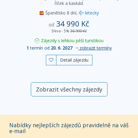
říček a kaskád.
Španělsko
8 dní,
letecky
34 990 Kč
od
Sleva - 5%
36 990 Kč
Zájezdy s lehkou pěší turistikou
1
termín od
20. 6. 2027
zobrazit termíny
Detail zájezdu

Zobrazit všechny zájezdy
Nabídky nejlepších zájezdů pravidelně na váš
e-mail