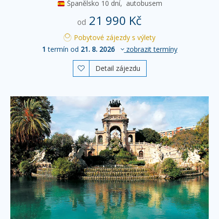
Španělsko
10 dní,
autobusem
21 990 Kč
od
Pobytové zájezdy s výlety
1
termín od
21. 8. 2026
zobrazit termíny
Detail zájezdu
