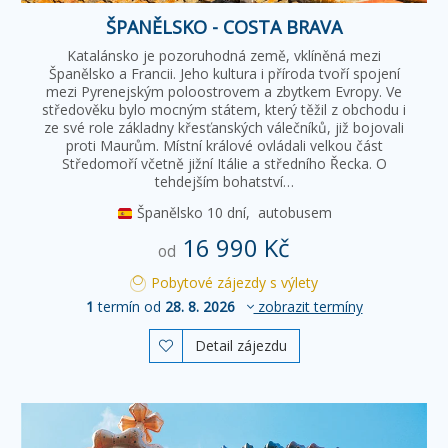
ŠPANĚLSKO - COSTA BRAVA
Katalánsko je pozoruhodná země, vklíněná mezi
Španělsko a Francii. Jeho kultura i příroda tvoří spojení
mezi Pyrenejským poloostrovem a zbytkem Evropy. Ve
středověku bylo mocným státem, který těžil z obchodu i
ze své role základny křesťanských válečníků, již bojovali
proti Maurům. Místní králové ovládali velkou část
Středomoří včetně jižní Itálie a středního Řecka. O
tehdejším bohatství…
Španělsko
10 dní,
autobusem
16 990 Kč
od
Pobytové zájezdy s výlety
1
termín od
28. 8. 2026
zobrazit termíny
Detail zájezdu
