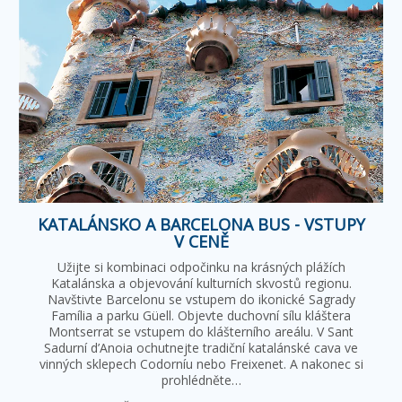
KATALÁNSKO A BARCELONA BUS - VSTUPY
V CENĚ
Užijte si kombinaci odpočinku na krásných plážích
Katalánska a objevování kulturních skvostů regionu.
Navštivte Barcelonu se vstupem do ikonické Sagrady
Família a parku Güell. Objevte duchovní sílu kláštera
Montserrat se vstupem do klášterního areálu. V Sant
Sadurní d’Anoia ochutnejte tradiční katalánské cava ve
vinných sklepech Codorníu nebo Freixenet. A nakonec si
prohlédněte…