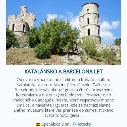
KATALÁNSKO A BARCELONA LET
Objevte rozmanitou architekturu a bohatou kulturu
Katalánska v tomto fascinujícím zájezdu. Začnete v
Barceloně, kde vás okouzlí gotická čtvrť s úchvatnými
katedrálami a historickými budovami. Pokračujte do
malebného Cadaqués, města, které inspirovalo mnohé
umělce, a navštivte Figueras, kde se nachází slavné
Dalího muzeum, které vás přenese do surrealistického
světa tohoto génia…
Španělsko
8 dní,
letecky