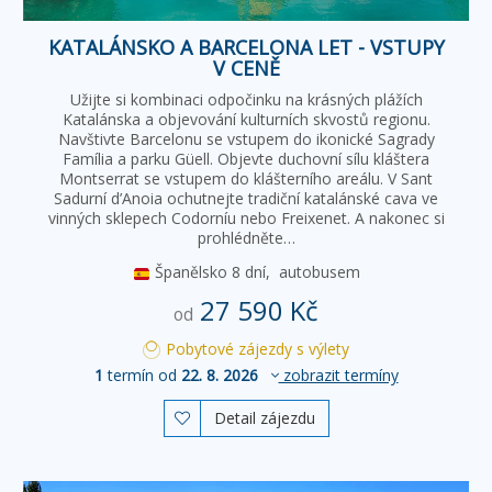
KATALÁNSKO A BARCELONA LET - VSTUPY
V CENĚ
Užijte si kombinaci odpočinku na krásných plážích
Katalánska a objevování kulturních skvostů regionu.
Navštivte Barcelonu se vstupem do ikonické Sagrady
Família a parku Güell. Objevte duchovní sílu kláštera
Montserrat se vstupem do klášterního areálu. V Sant
Sadurní d’Anoia ochutnejte tradiční katalánské cava ve
vinných sklepech Codorníu nebo Freixenet. A nakonec si
prohlédněte…
Španělsko
8 dní,
autobusem
27 590 Kč
od
Pobytové zájezdy s výlety
1
termín od
22. 8. 2026
zobrazit termíny
Detail zájezdu
