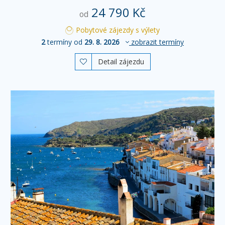
24 790 Kč
od
Pobytové zájezdy s výlety
2
termíny od
29. 8. 2026
zobrazit termíny
Detail zájezdu
