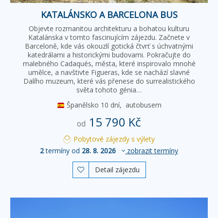
KATALÁNSKO A BARCELONA BUS
Objevte rozmanitou architekturu a bohatou kulturu
Katalánska v tomto fascinujícím zájezdu. Začnete v
Barceloně, kde vás okouzlí gotická čtvrť s úchvatnými
katedrálami a historickými budovami. Pokračujte do
malebného Cadaqués, města, které inspirovalo mnohé
umělce, a navštivte Figueras, kde se nachází slavné
Dalího muzeum, které vás přenese do surrealistického
světa tohoto génia…
Španělsko
10 dní,
autobusem
15 790 Kč
od
Pobytové zájezdy s výlety
2
termíny od
28. 8. 2026
zobrazit termíny
Detail zájezdu
