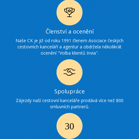
Ikonka
Členství a ocenění
ocenění
Naše CK je již od roku 1991 členem Asociace českých
cestovních kanceláří a agentur a obdržela několikrát
ocenění "Volba klientů Invia".
Ikonka
Spolupráce
spolupráce
Zájezdy naší cestovní kanceláře prodává více než 800
smluvních partnerů.
Ikonka
30