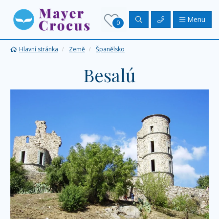
Menu
0
Hlavní stránka
Země
Španělsko
Besalú