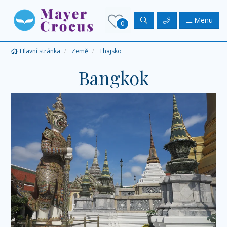
Menu
0
Hlavní stránka
Země
Thajsko
Bangkok