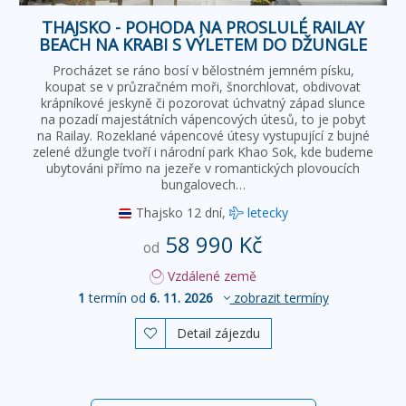
THAJSKO - POHODA NA PROSLULÉ RAILAY
BEACH NA KRABI S VÝLETEM DO DŽUNGLE
Procházet se ráno bosí v bělostném jemném písku,
koupat se v průzračném moři, šnorchlovat, obdivovat
krápníkové jeskyně či pozorovat úchvatný západ slunce
na pozadí majestátních vápencových útesů, to je pobyt
na Railay. Rozeklané vápencové útesy vystupující z bujné
zelené džungle tvoří i národní park Khao Sok, kde budeme
ubytováni přímo na jezeře v romantických plovoucích
bungalovech…
Thajsko
12 dní,
letecky
58 990 Kč
od
Vzdálené země
1
termín od
6. 11. 2026
zobrazit termíny
Detail zájezdu
