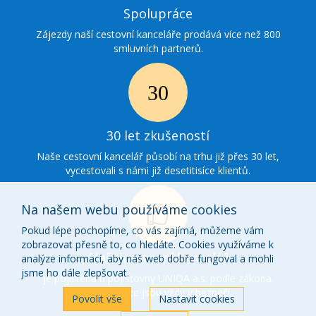
Ikonka
Spolupráce
spolupráce
Zájezdy naší cestovní kanceláře prodává více než 800
smluvních partnerů.
Ikonka
30
30 let zkušeností
zkušenosti
Naše cestovní kancelář působí na trhu již přes 30 let,
vycestovali s námi již desetitisíce klientů.
Na našem webu používáme cookies
Pokud lépe pochopíme, co vás zajímá, můžeme vám
zobrazovat přesně to, co hledáte. Cookies využíváme k
Ikonka
Naše cestovní kancelář
analýze informací, aby náš web dobře fungoval a mohli
o
jsme ho dále zlepšovat.
je pojištěna u pojišťovny UNIQA a.s. podle zákona.
Vaše peníze jsou vždy v bezpečí.
nás
Povolit vše
Nastavit cookies