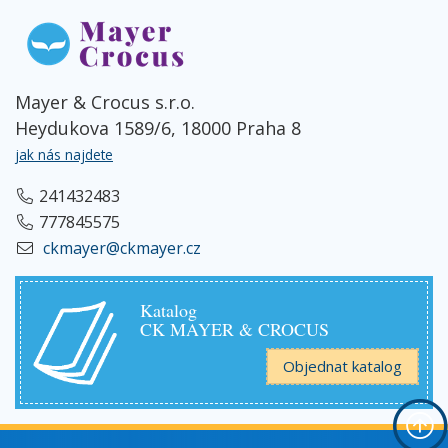
Mayer & Crocus s.r.o.
Heydukova 1589/6, 18000 Praha 8
jak nás najdete
241432483
777845575
ckmayer@ckmayer.cz
Katalog
CK MAYER & CROCUS
Objednat katalog