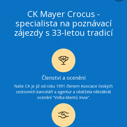
CK Mayer Crocus -
specialista na poznávací
zájezdy s 33-letou tradicí
Ikonka
Členství a ocenění
ocenění
Naše CK je již od roku 1991 členem Asociace českých
cestovních kanceláří a agentur a obdržela několikrát
ocenění "Volba klientů Invia".