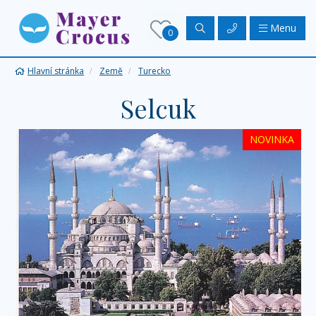
Menu
0
Hlavní stránka
Země
Turecko
Selcuk
NOVINKA