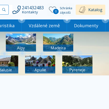
241432483
Schránka
Vyhledat
Katalog
0
Kontakty
zájezdů
ristika
Vzdálené země
Dokumenty
Alpy
Madeira
dalusie
Apulie
Pyreneje