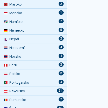
Maroko
2
Monako
1
Namíbie
2
Německo
5
Nepál
2
Nizozemí
4
Norsko
4
Peru
2
Polsko
8
Portugalsko
3
Rakousko
21
Rumunsko
2
10