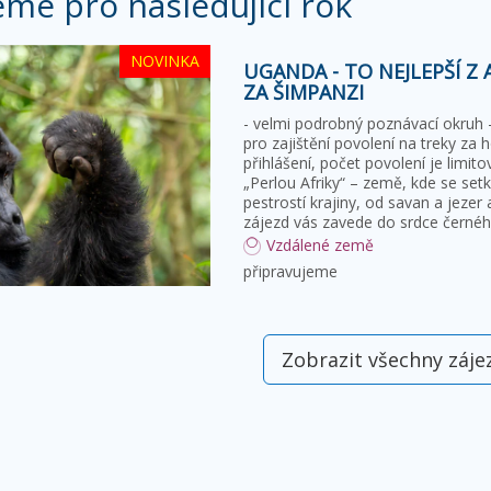
eme pro následující rok
NOVINKA
UGANDA - TO NEJLEPŠÍ Z 
ZA ŠIMPANZI
- velmi podrobný poznávací okruh 
pro zajištění povolení na treky za 
přihlášení, počet povolení je limi
„Perlou Afriky“ – země, kde se set
pestrostí krajiny, od savan a jezer
zájezd vás zavede do srdce černé
Vzdálené země
připravujeme
Zobrazit všechny záje