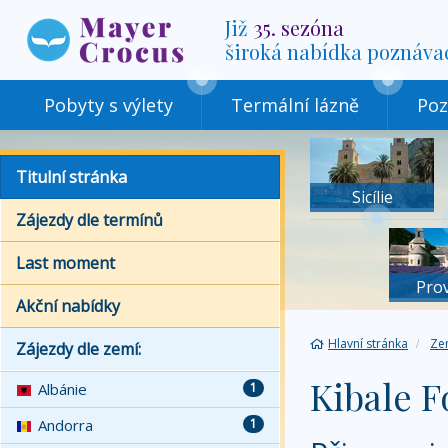
Již
35. sezóna
široká nabídka poznáva
Pobyty s výlety
Termální lázně
Poz
Titulní stránka
Sicílie
Zájezdy dle termínů
Last moment
Pro
Akční nabídky
Hlavní stránka
Ze
Zájezdy dle zemí:
Kibale F
Albánie
1
Andorra
1