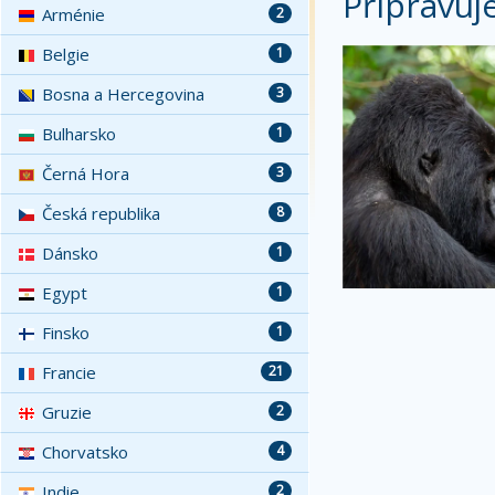
Připravuj
Arménie
2
Belgie
1
Bosna a Hercegovina
3
Bulharsko
1
Černá Hora
3
Česká republika
8
Dánsko
1
Egypt
1
Finsko
1
Francie
21
Gruzie
2
Chorvatsko
4
Indie
2