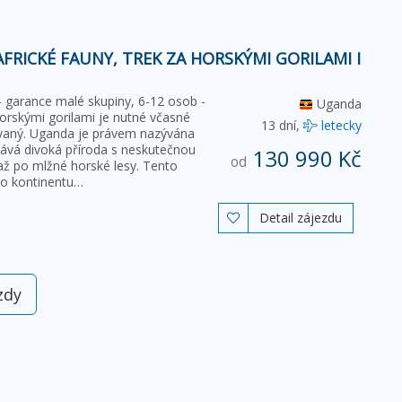
AFRICKÉ FAUNY, TREK ZA HORSKÝMI GORILAMI I
- garance malé skupiny, 6-12 osob -
Uganda
horskými gorilami je nutné včasné
13 dní,
letecky
tovaný. Uganda je právem nazývána
kává divoká příroda s neskutečnou
130 990 Kč
od
 až po mlžné horské lesy. Tento
ho kontinentu…
Detail zájezdu

zdy