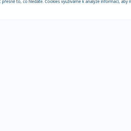
řesně to, co hledáte. Cookies využíváme k analýze informací, aby 
Itálie
Pobytové zájezdy
Adventní
NACE
MOHLO BY VÁS ZAJÍMAT
IN
Přehled zájezdů
Žá