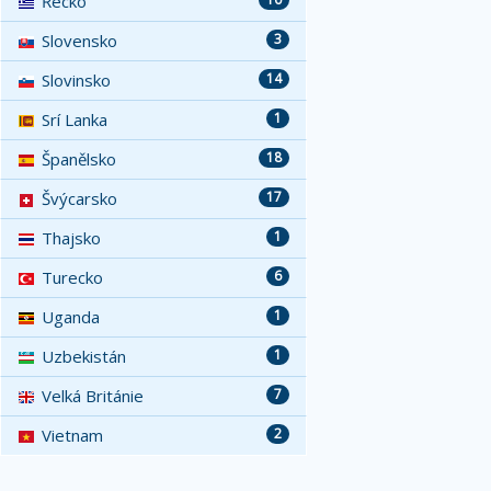
Řecko
Slovensko
3
Slovinsko
14
Srí Lanka
1
Španělsko
18
Švýcarsko
17
Thajsko
1
Turecko
6
Uganda
1
Uzbekistán
1
Velká Británie
7
Vietnam
2