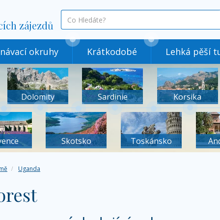
co
cích zájezdů
hledáte
návací okruhy
Krátkodobé
Lehká pěší tu
Dolomity
Sardinie
Korsika
vence
Skotsko
Toskánsko
An
mě
Uganda
orest