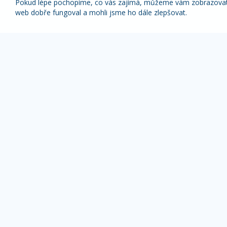
Pokud lépe pochopíme, co vás zajímá, můžeme vám zobrazovat p
web dobře fungoval a mohli jsme ho dále zlepšovat.
Nabídky nejlepších zájezdů pravidelně na váš
e-mail
1x týdně (vyšší slevy)
1x měsíčně
Z odběru novinek se můžete kdykoliv odhlásit.
ZÁJEZDY DLE TYPU
OBLÍBENÉ DESTI
Pobyty s výlety
Alpy zájezdy