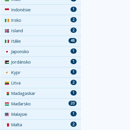
Indonésie
1
Irsko
2
Island
2
Itálie
48
Japonsko
1
Jordánsko
1
Kypr
1
Litva
2
Madagaskar
1
Maďarsko
20
Malajsie
1
Malta
2