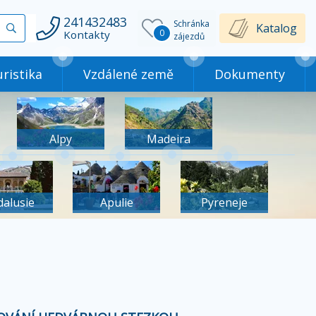
241432483
Schránka
Vyhledat
Katalog
0
Kontakty
zájezdů
ristika
Vzdálené země
Dokumenty
Alpy
Madeira
dalusie
Apulie
Pyreneje