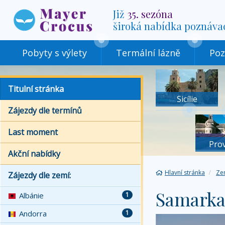
Již
35. sezóna
široká nabídka poznáva
Pobyty s výlety
Termální lázně
Poz
Titulní stránka
Sicílie
Zájezdy dle termínů
Last moment
Pro
Akční nabídky
Hlavní stránka
Ze
Zájezdy dle zemí:
Samark
Albánie
1
Andorra
1