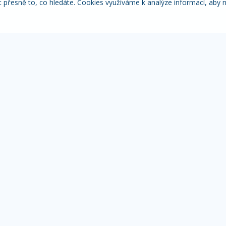
řesně to, co hledáte. Cookies využíváme k analýze informací, aby 
Itálie
Pobytové zájezdy
Adventní
NACE
MOHLO BY VÁS ZAJÍMAT
IN
Přehled zájezdů
Žá