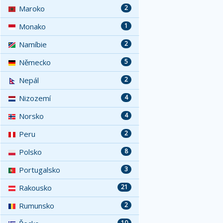
Maroko
2
Monako
1
Namíbie
2
Německo
5
Nepál
2
Nizozemí
4
Norsko
4
Peru
2
Polsko
8
Portugalsko
3
Rakousko
21
Rumunsko
2
10