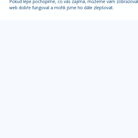
Pokud lépe pochopíme, co vás zajímá, můžeme vám zobrazovat p
web dobře fungoval a mohli jsme ho dále zlepšovat.
Nabídky nejlepších zájezdů pravidelně na váš
e-mail
1x týdně (vyšší slevy)
1x měsíčně
Z odběru novinek se můžete kdykoliv odhlásit.
ZÁJEZDY DLE TYPU
OBLÍBENÉ DESTI
Pobyty s výlety
Alpy zájezdy