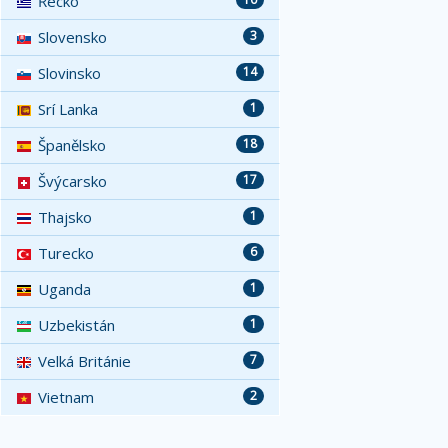
Řecko
Slovensko
3
Slovinsko
14
Srí Lanka
1
Španělsko
18
Švýcarsko
17
Thajsko
1
Turecko
6
Uganda
1
Uzbekistán
1
Velká Británie
7
Vietnam
2