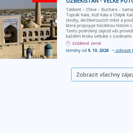
UZBEKISTÁN - VELKÉ PU
Taškent – Chiva – Buchara – Samar
Toprak Kala, Kizil Kala a Chilpik 
stezky, dechberoucích měst a poušt
která propojuje tisíciletou historii
Tento podrobný zájezd vás provede
každém kroku setkáte s ozvěnami
Vzdálené země
termíny od
9. 10. 2026
zobrazit 
Zobrazit všechny záje