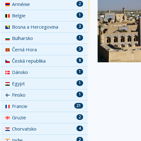
Arménie
2
Belgie
1
Bosna a Hercegovina
3
Bulharsko
1
Černá Hora
3
Česká republika
8
Dánsko
1
Egypt
1
Finsko
1
Francie
21
Gruzie
2
Chorvatsko
4
Indie
2