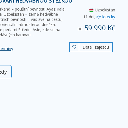
TOVÁNÍ HEDVÁBNOU STEZKOU
kand – pouštní pevnosti Ayaz Kala,
Uzbekistán
Kala. Uzbekistán – země hedvábné
11 dní,
letecky
ních pevností – vás zve na cestu,
 s orientální atmosférou dneška.
59 990 Kč
od
 perlami Střední Asie, kde se na
 dávných karavan…
Detail zájezdu

termíny
zdy