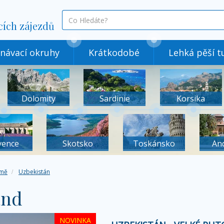
co
cích zájezdů
hledáte
návací okruhy
Krátkodobé
Lehká pěší tu
Dolomity
Sardinie
Korsika
vence
Skotsko
Toskánsko
An
mě
Uzbekistán
and
NOVINKA