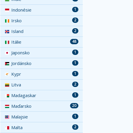
Indonésie
1
Irsko
2
Island
2
Itálie
48
Japonsko
1
Jordánsko
1
Kypr
1
Litva
2
Madagaskar
1
Maďarsko
20
Malajsie
1
Malta
2