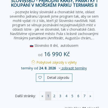
SLOVINSKO - PŘÍRODNÍ KRÁSY, PAMÁTKY I
KOUPÁNÍ V MOŘSKÉM PARKU TERMARIS II
- poznejte krásy slovinské a chorvatské Istrie, oblast
severního Jadranu Upravili jsme program tak, aby se sem
mohli vydat i ti z Vás, kteří již Slovinsko navštívili. Náš
program se věnuje poznávání nejzajímavějších míst v
oblasti Istrie - jak ve slovinské, tak v chorvatské části.
Navštívíme významné město Pula s krásně zachovanými
římskými památkami (Amfiteátr, Augustův chrám,…
Slovinsko
8 dní,
autobusem
16 990 Kč
od
Pobytové zájezdy s výlety
termíny od
24. 8. 2026
zobrazit termíny
Detail zájezdu

Další stránky:
«
1
2
3
4
5
6
7
»