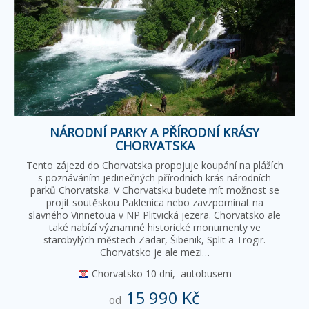
NÁRODNÍ PARKY A PŘÍRODNÍ KRÁSY
CHORVATSKA
Tento zájezd do Chorvatska propojuje koupání na plážích
s poznáváním jedinečných přírodních krás národních
parků Chorvatska. V Chorvatsku budete mít možnost se
projít soutěskou Paklenica nebo zavzpomínat na
slavného Vinnetoua v NP Plitvická jezera. Chorvatsko ale
také nabízí významné historické monumenty ve
starobylých městech Zadar, Šibenik, Split a Trogir.
Chorvatsko je ale mezi…
Chorvatsko
10 dní,
autobusem
15 990 Kč
od