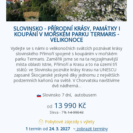
SLOVINSKO - PŘÍRODNÍ KRÁSY, PAMÁTKY I
KOUPÁNÍ V MOŘSKÉM PARKU TERMARIS -
VELIKONOCE
Vydejte se s námi o velikonočních svátcích poznávat krásy
slovinského Přímoří spojené s koupáním v mořském
parku Termaris. Zaměřili jsme se na ta nejzajímavější
místa oblasti Istrie, Přímoří a Krasu a to na území tří
států: ve Slovinsku poznáte krásy Krasu na UNESCU
zapsané Škocjanské jeskyně díky jednomu z největších
podzemních kaňonů na světě. V Chorvatsku navštívíme
dvě nádherná…
Slovinsko
7 dní,
autobusem
13 990 Kč
od
Sleva - 7%
14 990 Kč
Pobytové zájezdy s výlety
1
termín od
24. 3. 2027
zobrazit termíny