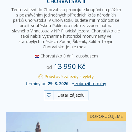
CHORVATSKA II
Tento zájezd do Chorvatska propojuje koupání na plážích
s poznáváním jedinečných přírodních krás národních
parků Chorvatska. V Chorvatsku budete mít možnost se
projít soutěskou Paklenica nebo zavzpomínat na
slavného Vinnetoua v NP Plitvická jezera. Chorvatsko ale
také nabízí významné historické monumenty ve
starobylých městech Zadar, Šibenik, Split a Trogir.
Chorvatsko je ale mezi…
Chorvatsko
8 dní,
autobusem
13 990 Kč
od
Pobytové zájezdy s výlety
termíny od
29. 8. 2026
zobrazit termíny
Detail zájezdu

DOPORUČUJEME