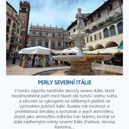
PERLY SEVERNÍ ITÁLIE
V tomto zájezdu navštívíte skvosty severu Itálie, které
neodmyslitelně patří mezi hlavní cíle turistů celého světa,
a zároveň se vykoupete na oblíbených plážích na
východním pobřeží Itálie. Budete mít možnost si
prohlédnout Benátky a vychutnat si jejich atmosféru,
stejně jako atmosféru státečku San Marino, kochat se
stále nádhernými městy severní Itálie (Padova, Verona,
Ravenna,…