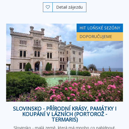
Detail zájezdu

HIT LOŇSKÉ SEZÓNY
DOPORUČUJEME
SLOVINSKO - PŘÍRODNÍ KRÁSY, PAMÁTKY I
KOUPÁNÍ V LÁZNÍCH (PORTOROŽ -
TERMARIS)
Slovinsko - malá země, která má mnoho co nabídnout.