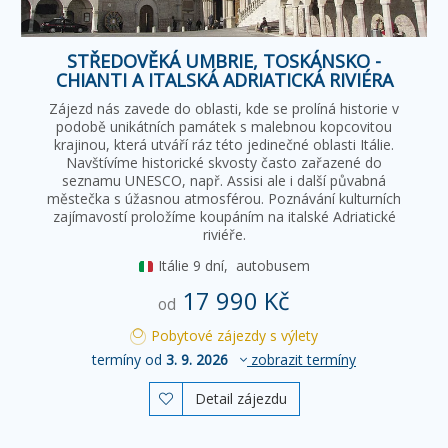
STŘEDOVĚKÁ UMBRIE, TOSKÁNSKO -
CHIANTI A ITALSKÁ ADRIATICKÁ RIVIÉRA
Zájezd nás zavede do oblasti, kde se prolíná historie v
podobě unikátních památek s malebnou kopcovitou
krajinou, která utváří ráz této jedinečné oblasti Itálie.
Navštívíme historické skvosty často zařazené do
seznamu UNESCO, např. Assisi ale i další půvabná
městečka s úžasnou atmosférou. Poznávání kulturních
zajímavostí proložíme koupáním na italské Adriatické
riviéře.
Itálie
9 dní,
autobusem
17 990 Kč
od
Pobytové zájezdy s výlety
termíny od
3. 9. 2026
zobrazit termíny
Detail zájezdu
