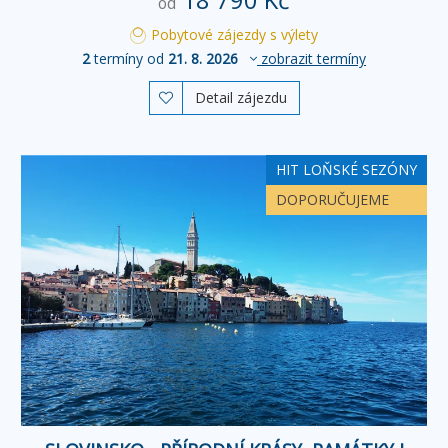
od
Pobytové zájezdy s výlety
2
termíny od
21. 8. 2026
zobrazit termíny
Detail zájezdu

HIT LOŇSKÉ SEZÓNY
DOPORUČUJEME