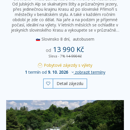
Od Julských Alp se skalnatými štíty a průzračnými jezery,
přes jedinečnou krajinu Krasu až po slovinské Přímoří s
městečky v benátském stylu. A také v každém ročním
období je zde co dělat. Na jaře a na podzim je příjemné
počasí, ideální na výlety. V letních měsících se ochladíte v
jeskyních slovinského Krasu a vykoupete se v průzračně…
Slovinsko
8 dní,
autobusem
13 990 Kč
od
Sleva - 7%
14 990 Kč
Pobytové zájezdy s výlety
1
termín od
9. 10. 2026
zobrazit termíny
Detail zájezdu
