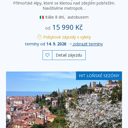
Přímořské Alpy, které se klenou nad zdejším pobřežím.
Navštívíme metropoli…
Itálie
8 dní,
autobusem
15 990 Kč
od
Pobytové zájezdy s výlety
termíny od
14. 9. 2026
zobrazit termíny
Detail zájezdu

HIT LOŇSKÉ SEZÓNY