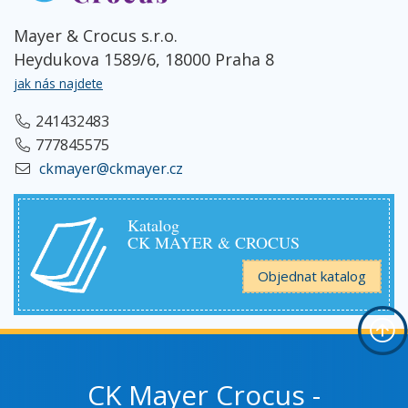
Mayer & Crocus s.r.o.
Heydukova 1589/6, 18000 Praha 8
jak nás najdete
241432483
777845575
ckmayer@ckmayer.cz
Katalog
CK MAYER & CROCUS
Objednat katalog
CK Mayer Crocus -