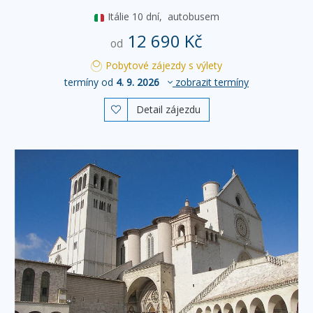
Itálie
10 dní,
autobusem
12 690 Kč
od
Pobytové zájezdy s výlety
termíny od
4. 9. 2026
zobrazit termíny
Detail zájezdu
