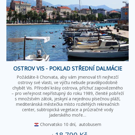
OSTROV VIS - POKLAD STŘEDNÍ DALMÁCIE
Požádáte-li Chorvata, aby vám jmenoval tři nejhezčí
ostrovy své vlasti, ve výčtu nebude pravděpodobně
chybět Vis. Přírodní krásy ostrova, příchuť zapovězeného
– pro veřejnost nepřístupný do roku 1989, členité pobřeží
s množstvím zátok, jeskyní a nejednou písečnou pláží,
mediteránská městečka místo rozlehlých rekreačních
center, subtropická vegetace a průzračné vody
Jaderského moře…
Chorvatsko
10 dní,
autobusem
18 790 Kč