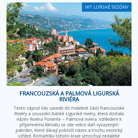
HIT LOŇSKÉ SEZÓNY
FRANCOUZSKÁ A PALMOVÁ LIGURSKÁ
RIVIÉRA
Tento zájezd Vás zavede do malebné části francouzské
Riviéry a sousedící italské Ligurské riviéry, která dostala
název Riviéra Ponente – Palmová riviéra. Vzhledem k
příjemnému klimatu se zde velice daří vysazeným
palmám, které dávají pobřeží název a trochu exotický
vzhled. Romantiku tohoto kraje umocňují nedaleké