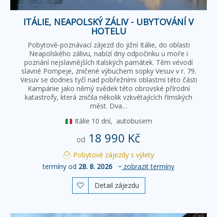
ITÁLIE, NEAPOLSKÝ ZÁLIV - UBYTOVÁNÍ V
HOTELU
Pobytově-poznávací zájezd do jižní Itálie, do oblasti
Neapolského zálivu, nabízí dny odpočinku u moře i
poznání nejslavnějších italských památek. Těm vévodí
slavné Pompeje, zničené výbuchem sopky Vesuv v r. 79.
Vesuv se dodnes tyčí nad pobřežními oblastmi této části
Kampánie jako němý svědek této obrovské přírodní
katastrofy, která zničila několik vzkvétajících římských
měst. Dva…
Itálie
10 dní,
autobusem
18 990 Kč
od
Pobytové zájezdy s výlety
termíny od
28. 8. 2026
zobrazit termíny
Detail zájezdu
