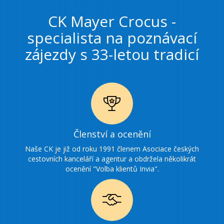
CK Mayer Crocus -
specialista na poznávací
zájezdy s 33-letou tradicí
Ikonka
Členství a ocenění
ocenění
Naše CK je již od roku 1991 členem Asociace českých
cestovních kanceláří a agentur a obdržela několikrát
ocenění "Volba klientů Invia".