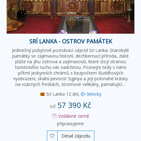
SRÍ LANKA - OSTROV PAMÁTEK
Jedinečný pobytově poznávací zájezd Srí Lanka. Starobylé
památky se zajímavou historií, dechberoucí příroda, zlaté
pláže na jihu ostrova a zajímavosti, které stojí stranou
turistického ruchu vás nadchnou. Poznejte tedy s námi
přítmí jeskynních chrámů s bezpočtem Buddhových
vyobrazení, skalní pevnost Sigiriya a její polonahé krásky
na vzácných freskách, stromové velikány, pamatující…
Srí Lanka
12 dní,
letecky
57 390 Kč
od
Vzdálené země
připravujeme
Detail zájezdu
