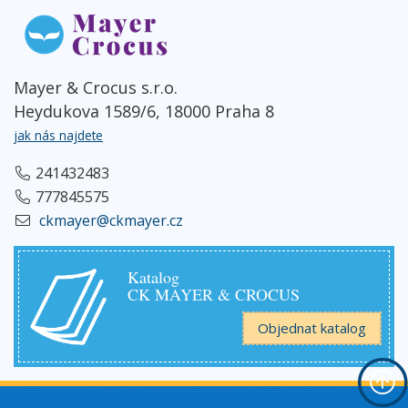
Mayer & Crocus s.r.o.
Heydukova 1589/6, 18000 Praha 8
jak nás najdete
241432483
777845575
ckmayer@ckmayer.cz
Katalog
CK MAYER & CROCUS
Objednat katalog