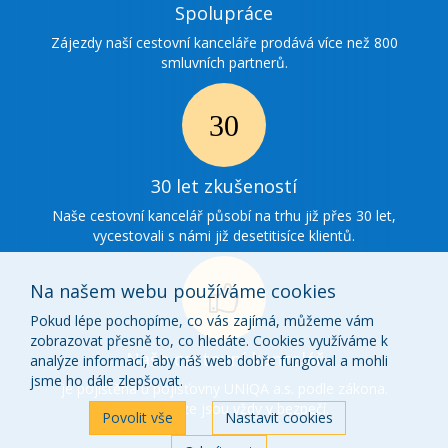
Ikonka
Spolupráce
spolupráce
Zájezdy naší cestovní kanceláře prodává více než 800
smluvních partnerů.
Ikonka
30
30 let zkušeností
zkušenosti
Naše cestovní kancelář působí na trhu již přes 30 let,
vycestovali s námi již desetitisíce klientů.
Na našem webu používáme cookies
Pokud lépe pochopíme, co vás zajímá, můžeme vám
zobrazovat přesně to, co hledáte. Cookies využíváme k
Ikonka
Naše cestovní kancelář
analýze informací, aby náš web dobře fungoval a mohli
o
jsme ho dále zlepšovat.
je pojištěna u pojišťovny UNIQA a.s. podle zákona.
Vaše peníze jsou vždy v bezpečí.
nás
Povolit vše
Nastavit cookies