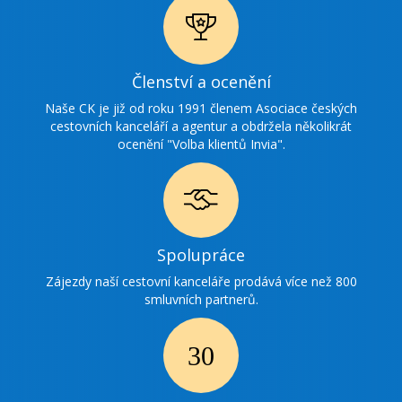
Ikonka
Členství a ocenění
ocenění
Naše CK je již od roku 1991 členem Asociace českých
cestovních kanceláří a agentur a obdržela několikrát
ocenění "Volba klientů Invia".
Ikonka
Spolupráce
spolupráce
Zájezdy naší cestovní kanceláře prodává více než 800
smluvních partnerů.
Ikonka
30