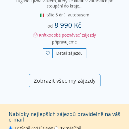
Lugano i jízda vlakem, který se klikatí v zatáčkách při
stoupání do kraje…
Itálie
5 dní,
autobusem
8 990 Kč
od
Krátkodobé poznávací zájezdy
připravujeme
Detail zájezdu

Zobrazit všechny zájezdy
Nabídky nejlepších zájezdů pravidelně na váš
e-mail
1x týdně (vyšší slevy)
1x měsíčně