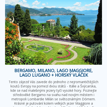
BERGAMO, MILANO, LAGO MAGGIORE,
LAGO LUGANO + HORSKÝ VLÁČEK
Tento zájezd Vás zavede do jednoho z nejromantičtějších
koutů Evropy na pomezí dvou států - Itálie a Švýcarska,
kde se nad malebnými jezery tyčí vysoké hory. Poznejte
středověké Bergamo na svahu nad novým městem i
metropoli Lombardie Milán se světoznámým Dómem.
Krásné je putování kolem velkých jezer Maggiore a