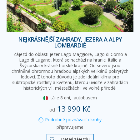
NEJKRÁSNĚJŠÍ ZAHRADY, JEZERA A ALPY
LOMBARDIE
Zájezd do oblasti jezer Lago Maggiore, Lago di Como a
Lago di Lugano, která se nachází na hranici Itálie a
Švýcarska v krásné horské krajině. Od severu jsou
chráněné ohromnou hradbou alpských velikánů pokrytých
ledovci. Z tohoto důvodu je zde ideální klima pro
subtropické rostliny a květenu, kterou uvidíte v zahradách
historických vil, městečkách i ve volné přírodě.
Itálie
8 dní,
autobusem
13 990 Kč
od
Podrobné poznávací okruhy
připravujeme
Detail zájezdu
