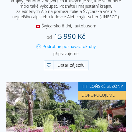
krajiny jednoho z největších italských jezer, kde se budete
moci také vykoupat. Poznáte i majestátní krajinu
zaledněných Alp na pomezí Itálie a Švýcarska včetně
nejdelšího alpského ledovce Aletschgletscher (UNESCO).
Švýcarsko
8 dní,
autobusem
15 990 Kč
od
Podrobné poznávací okruhy
připravujeme
Detail zájezdu

HIT LOŇSKÉ SEZÓNY
DOPORUČUJEME