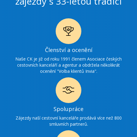
zájezdy s 33-letou tradicí
Ikonka
Členství a ocenění
ocenění
Naše CK je již od roku 1991 členem Asociace českých
cestovních kanceláří a agentur a obdržela několikrát
ocenění "Volba klientů Invia".
Ikonka
Spolupráce
spolupráce
Zájezdy naší cestovní kanceláře prodává více než 800
smluvních partnerů.