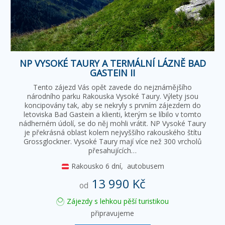
NP VYSOKÉ TAURY A TERMÁLNÍ LÁZNĚ BAD
GASTEIN II
Tento zájezd Vás opět zavede do nejznámějšího
národního parku Rakouska Vysoké Taury. Výlety jsou
koncipovány tak, aby se nekryly s prvním zájezdem do
letoviska Bad Gastein a klienti, kterým se líbilo v tomto
nádherném údolí, se do něj mohli vrátit. NP Vysoké Taury
je překrásná oblast kolem nejvyššího rakouského štítu
Grossglockner. Vysoké Taury mají více než 300 vrcholů
přesahujících…
Rakousko
6 dní,
autobusem
13 990 Kč
od
Zájezdy s lehkou pěší turistikou
připravujeme