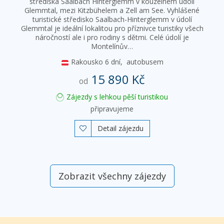
střediska Saalbach Hinterglemm v kouzelném údolí
Glemmtal, mezi Kitzbühelem a Zell am See. Vyhlášené
turistické středisko Saalbach-Hinterglemm v údolí
Glemmtal je ideální lokalitou pro příznivce turistiky všech
náročností ale i pro rodiny s dětmi. Celé údolí je
Montelínův…
Rakousko
6 dní,
autobusem
15 890 Kč
od
Zájezdy s lehkou pěší turistikou
připravujeme
Detail zájezdu

Zobrazit všechny zájezdy