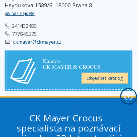
Heydukova 1589/6, 18000 Praha 8
jak nás najdete
241432483
777845575
ckmayer@ckmayer.cz
Katalog
CK MAYER & CROCUS
Objednat katalog
CK Mayer Crocus -
specialista na poznávací