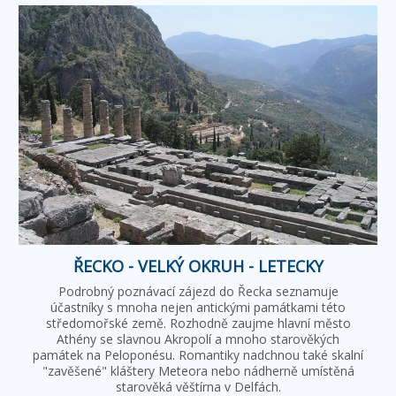
ŘECKO - VELKÝ OKRUH - LETECKY
Podrobný poznávací zájezd do Řecka seznamuje
účastníky s mnoha nejen antickými památkami této
středomořské země. Rozhodně zaujme hlavní město
Athény se slavnou Akropolí a mnoho starověkých
památek na Peloponésu. Romantiky nadchnou také skalní
"zavěšené" kláštery Meteora nebo nádherně umístěná
starověká věštírna v Delfách.