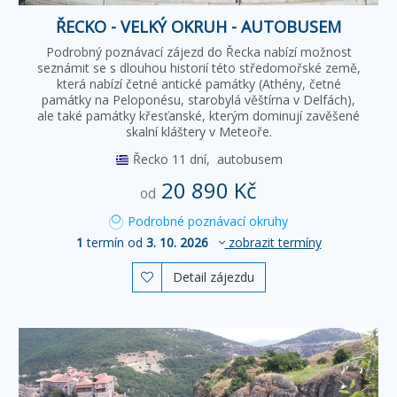
ŘECKO - VELKÝ OKRUH - AUTOBUSEM
Podrobný poznávací zájezd do Řecka nabízí možnost
seznámit se s dlouhou historií této středomořské země,
která nabízí četné antické památky (Athény, četné
památky na Peloponésu, starobylá věštírna v Delfách),
ale také památky křesťanské, kterým dominují zavěšené
skalní kláštery v Meteoře.
Řecko
11 dní,
autobusem
20 890 Kč
od
Podrobné poznávací okruhy
1
termín od
3. 10. 2026
zobrazit termíny
Detail zájezdu
