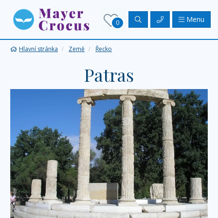
Menu
0
Hlavní stránka
Země
Řecko
Patras