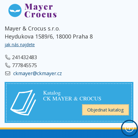
Mayer & Crocus s.r.o.
Heydukova 1589/6, 18000 Praha 8
jak nás najdete
241432483
777845575
ckmayer@ckmayer.cz
Katalog
CK MAYER & CROCUS
Objednat katalog