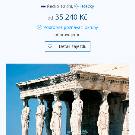
Řecko
10 dní,
letecky
35 240 Kč
od
Podrobné poznávací okruhy
připravujeme
Detail zájezdu
