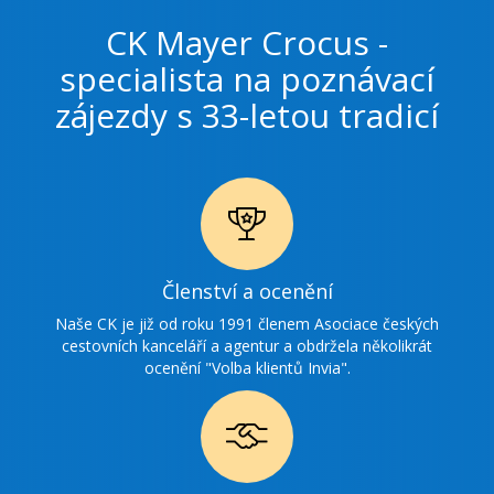
CK Mayer Crocus -
specialista na poznávací
zájezdy s 33-letou tradicí
Ikonka
Členství a ocenění
ocenění
Naše CK je již od roku 1991 členem Asociace českých
cestovních kanceláří a agentur a obdržela několikrát
ocenění "Volba klientů Invia".