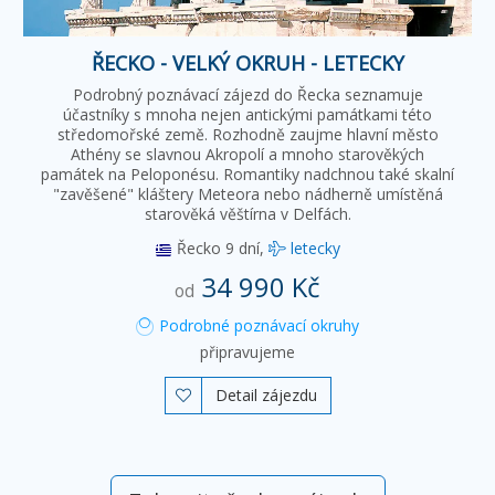
ŘECKO - VELKÝ OKRUH - LETECKY
Podrobný poznávací zájezd do Řecka seznamuje
účastníky s mnoha nejen antickými památkami této
středomořské země. Rozhodně zaujme hlavní město
Athény se slavnou Akropolí a mnoho starověkých
památek na Peloponésu. Romantiky nadchnou také skalní
"zavěšené" kláštery Meteora nebo nádherně umístěná
starověká věštírna v Delfách.
Řecko
9 dní,
letecky
34 990 Kč
od
Podrobné poznávací okruhy
připravujeme
Detail zájezdu
