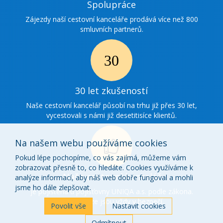
Ikonka
Spolupráce
spolupráce
Zájezdy naší cestovní kanceláře prodává více než 800
smluvních partnerů.
Ikonka
30
30 let zkušeností
zkušenosti
Naše cestovní kancelář působí na trhu již přes 30 let,
vycestovali s námi již desetitisíce klientů.
Na našem webu používáme cookies
Pokud lépe pochopíme, co vás zajímá, můžeme vám
zobrazovat přesně to, co hledáte. Cookies využíváme k
Ikonka
Naše cestovní kancelář
analýze informací, aby náš web dobře fungoval a mohli
o
jsme ho dále zlepšovat.
je pojištěna u pojišťovny UNIQA a.s. podle zákona.
Vaše peníze jsou vždy v bezpečí.
nás
Povolit vše
Nastavit cookies
Odmítnout