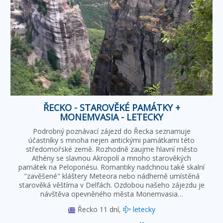
ŘECKO - STAROVĚKÉ PAMÁTKY +
MONEMVASIA - LETECKY
Podrobný poznávací zájezd do Řecka seznamuje
účastníky s mnoha nejen antickými památkami této
středomořské země. Rozhodně zaujme hlavní město
Athény se slavnou Akropolí a mnoho starověkých
památek na Peloponésu. Romantiky nadchnou také skalní
"zavěšené" kláštery Meteora nebo nádherně umístěná
starověká věštírna v Delfách. Ozdobou našeho zájezdu je
návštěva opevněného města Monemvasia…
Řecko
11 dní,
letecky