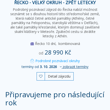
ŘECKO - VELKÝ OKRUH - ZPĚT LETECKY
Podrobný poznávací zájezd do Řecka nabízí možnost
seznámit se s dlouhou historií této středomořské země,
která nabízí četné antické památky (Athény, četné
památky na Peloponésu, starobylá věštírna v Delfách),
ale také památky křesťanské, kterým dominují zavěšené
skalní kláštery v Meteoře. Zpáteční cestu si zkrátíte
letecky z Athén.
Řecko
10 dní,
kombinovaná
28 990 Kč
od
Podrobné poznávací okruhy
termíny od
3. 10. 2026
zobrazit termíny
Detail zájezdu

Připravujeme pro následující
rok