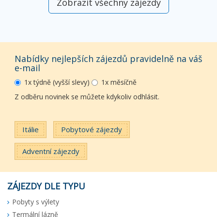
Zobrazit všechny zájezdy
Nabídky nejlepších zájezdů pravidelně na váš
e-mail
1x týdně (vyšší slevy)
1x měsíčně
Z odběru novinek se můžete kdykoliv odhlásit.
Itálie
Pobytové zájezdy
Adventní zájezdy
ZÁJEZDY DLE TYPU
Pobyty s výlety
Termální lázně