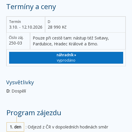
Termíny a ceny
Termín
D
3.10. - 12.10.2026
28 990 Kč
Číslo záj.
Pouze při cestě tam: nástup též Svitavy,
250-03
Pardubice, Hradec Králové a Brno.
náhradník »
vyprodáno
Vysvětlivky
D
: Dospělí
Program zájezdu
1. den
: Odjezd z ČR v dopoledních hodinách směr