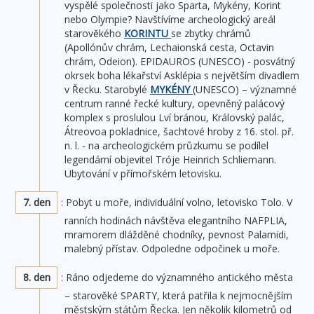
vyspělé společnosti jako Sparta, Mykény, Korint
nebo Olympie? Navštívíme archeologický areál
starověkého
KORINTU
se zbytky chrámů
(Apollónův chrám, Lechaionská cesta, Octavin
chrám, Odeion). EPIDAUROS (UNESCO) - posvátný
okrsek boha lékařství Asklépia s největším divadlem
v Řecku. Starobylé
MYKÉNY
(UNESCO) – významné
centrum ranné řecké kultury, opevněný palácový
komplex s proslulou Lví bránou, Královský palác,
Átreovoa pokladnice, šachtové hroby z 16. stol. př.
n. l. - na archeologickém průzkumu se podílel
legendární objevitel Tróje Heinrich Schliemann.
Ubytování v přímořském letovisku.
7. den
: Pobyt u moře, individuální volno, letovisko Tolo. V
ranních hodinách návštěva elegantního NAFPLIA,
mramorem dlážděné chodníky, pevnost Palamidi,
malebný přístav. Odpoledne odpočinek u moře.
8. den
: Ráno odjedeme do významného antického města
– starověké SPARTY, která patřila k nejmocnějším
městským státům Řecka. Jen několik kilometrů od