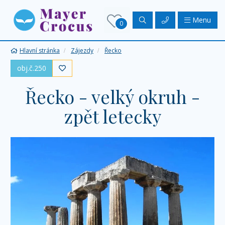
Menu
0
Hlavní stránka
Zájezdy
Řecko
obj.č.250

Řecko - velký okruh -
zpět letecky