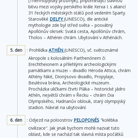
(Thermopylský průsmyk), připomínající slavnou
bitvu mezi vojsky perského krále Xerxa I. s aliancí
31 řeckých městských států pod vedením Sparty.
Starověké
DELFY
(UNESCO), dle antické
mythologie zde byl střed světa – posvátný
Apollónův okrsek: Svatá cesta, Apollónův chrám,
Tholos – Athénin chrám. Ubytování v Athénách.
5. den
: Prohlídka
ATHÉN
(UNESCO), vč. světoznámé
Akropole s kolosálním Parthenónem či
Erechtheionem a přilehlými archeologickými
památkami a muzei – divadlo Héroda Attica, chrám
Athény Niké, Dionýsovo divadlo, Propylaje,
Beuléova brána, Archeologické muzeum.
Procházka uličkami čtvrti Pláka – historické jádro
Athén, největší chrám v Řecku – chrám Dia
Olympského, Hadrianův oblouk, starý olympijský
stadion. Návrat na ubytování.
6. den
: Odjezd na poloostrov
PELOPONÉS
"kolébka
civilizace". Jak jinak bychom mohli nazvat tuto
oblast, kde se nachází tak slavná místa počátků