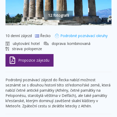
12 fotografií
10 denní zájezd
Řecko
Podrobné poznávací okruhy
ubytování:
hotel
doprava:
kombinovaná
strava:
polopenze
Podrobný poznávací zájezd do Řecka nabízí možnost
seznámit se s dlouhou historií této středomořské země, která
nabízí četné antické památky (Athény, četné památky na
Peloponésu, starobylá věštírna v Delfách), ale také památky
křesťanské, kterým dominují zavěšené skalní kláštery v
Meteoře. Zpáteční cestu si zkrátíte letecky z Athén.