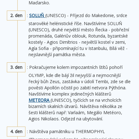
Maďarsko.
2. den
:
SOLUŇ
(UNESCO) - Příjezd do Makedonie, srdce
starověké helénistické říše. Navštívíme SOLUŇ
(UNESCO), druhé největší město Řecka - pobřežní
promenáda, Galériův oblouk, Rotunda, byzantské
kostely - Agios Dimítrios - největší kostel v zemi,
Agía Sofia - připomínající tu v Istanbulu, Bílá věž -
nejslavnější památka města.
3. den
: Pokračujeme kolem impozantních štítů pohoří
OLYMP, kde dle bájí žil nejvyšší a nejmocnější
řecký bůh Zeus, zastávka v údolí Tembi, zde se dle
pověsti Apollón očistil po zabití netvora Pýthóna.
Navštívíme komplex jedinečných klášterů
METEORA
(UNESCO), tyčících se na vrcholcích
bizarních skalních útvarů. Návštěva několika ze
šesti klášterů např: Varlaám, Megálo Metéoro,
Agios Nikolaos. Odjezd na ubytování.
4. den
: Návštěva památníku u THERMOPHYL