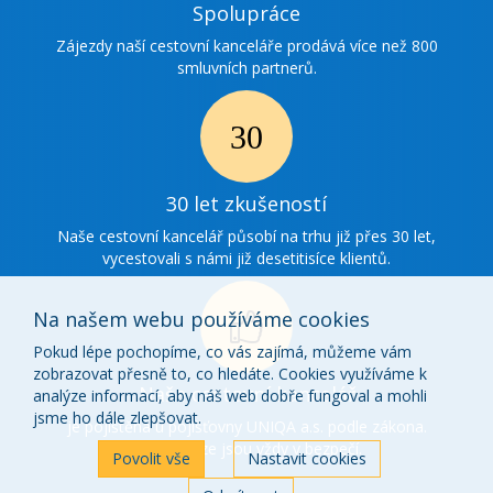
Ikonka
Spolupráce
spolupráce
Zájezdy naší cestovní kanceláře prodává více než 800
smluvních partnerů.
Ikonka
30
30 let zkušeností
zkušenosti
Naše cestovní kancelář působí na trhu již přes 30 let,
vycestovali s námi již desetitisíce klientů.
Na našem webu používáme cookies
Pokud lépe pochopíme, co vás zajímá, můžeme vám
zobrazovat přesně to, co hledáte. Cookies využíváme k
Ikonka
Naše cestovní kancelář
analýze informací, aby náš web dobře fungoval a mohli
o
jsme ho dále zlepšovat.
je pojištěna u pojišťovny UNIQA a.s. podle zákona.
Vaše peníze jsou vždy v bezpečí.
nás
Povolit vše
Nastavit cookies