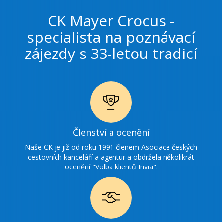
CK Mayer Crocus -
specialista na poznávací
zájezdy s 33-letou tradicí
Ikonka
Členství a ocenění
ocenění
Naše CK je již od roku 1991 členem Asociace českých
cestovních kanceláří a agentur a obdržela několikrát
ocenění "Volba klientů Invia".