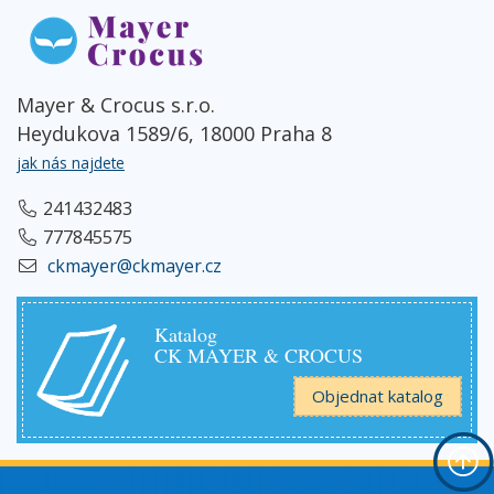
Mayer & Crocus s.r.o.
Heydukova 1589/6, 18000 Praha 8
jak nás najdete
241432483
777845575
ckmayer@ckmayer.cz
Katalog
CK MAYER & CROCUS
Objednat katalog