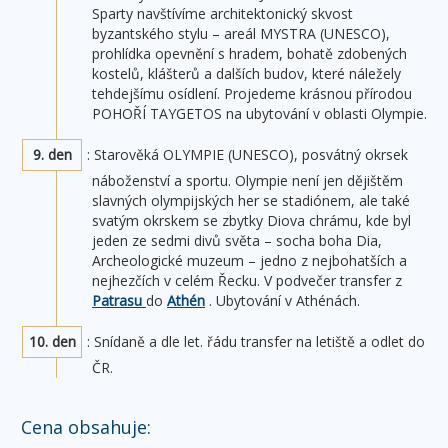
Sparty navštívíme architektonický skvost
byzantského stylu – areál MYSTRA (UNESCO),
prohlídka opevnění s hradem, bohatě zdobených
kostelů, klášterů a dalších budov, které náležely
tehdejšímu osídlení. Projedeme krásnou přírodou
POHOŘÍ TAYGETOS na ubytování v oblasti Olympie.
9. den
: Starověká OLYMPIE (UNESCO), posvátný okrsek
náboženství a sportu. Olympie není jen dějištěm
slavných olympijských her se stadiónem, ale také
svatým okrskem se zbytky Diova chrámu, kde byl
jeden ze sedmi divů světa – socha boha Dia,
Archeologické muzeum – jedno z nejbohatších a
nejhezčích v celém Řecku. V podvečer transfer z
Patrasu
do
Athén
. Ubytování v Athénách.
10. den
: Snídaně a dle let. řádu transfer na letiště a odlet do
ČR.
Cena obsahuje: